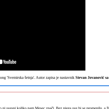
ong 'Svemirska šetnja'. Autor zapisa je nastavnik
Stevan Jovanović s
o ni svesni koliko nam Mesec znači. Bez njega sve bi se promenilo, a živ