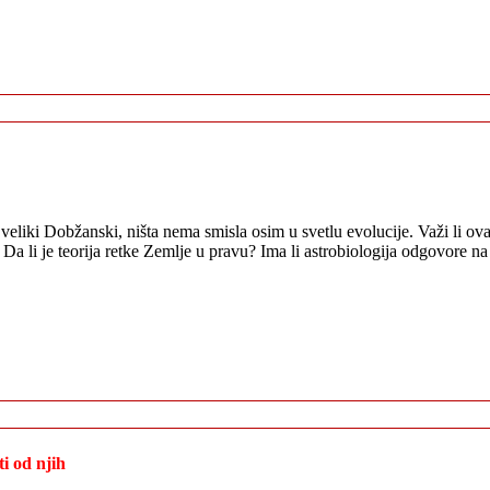
veliki Dobžanski, ništa nema smisla osim u svetlu evolucije. Važi li ova
Da li je teorija retke Zemlje u pravu? Ima li astrobiologija odgovore n
ti od njih