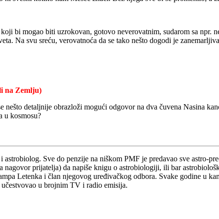
 koji bi mogao biti uzrokovan, gotovo neverovatnim, sudarom sa npr. 
sveta. Na svu sreću, verovatnoća da se tako nešto dogodi je zanemarljiva
li na Zemlju)
e nešto detaljnije obrazloži mogući odgovor na dva čuvena Nasina kanon
ima u kosmosu?
r i astrobiolog. Sve do penzije na niškom PMF je predavao sve astro-pr
nagovor prijatelja) da napiše knigu o astrobiologiji, ili bar astrobiolo
mpa Letenka i član njegovog uređivačkog odbora. Svake godine u kamp
 učestvovao u brojnim TV i radio emisija.