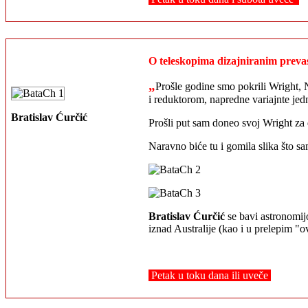
O teleskopima dizajniranim preva
„
Prošle godine smo pokrili Wright,
i reduktorom, napredne variajnte je
Bratislav Ćurčić
Prošli put sam doneo svoj Wright z
Naravno biće tu i gomila slika što sa
Bratislav Ćurčić
se bavi astronomij
iznad Australije (kao i u prelepim "
Petak u toku dana ili uveče