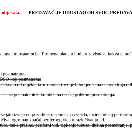
 objekata.
.
PREDAVAČ JE ODUSTAO OD SVOG PREDAVA
einga i transparencije. Promena plana u hodu u zavisnosti kakva je noć.
oji posmatramo
m DSO koji posmatramo
očekivati od objekta kroz okular. (ovo je bitno jer se na osnovu toga odlu
e šta se posmatra itekako utiče na osećaj prilikom posmatranja.
o se jato izvaja od pozadine, raspon sjaja zvezda, lucida, uticaj periferno
zlučiva, ogroman značaj perifernog vida u razlučivanju itd.
ukture, traka prašine, periferni vid, tapkanje tubusa, dužina posmatranja