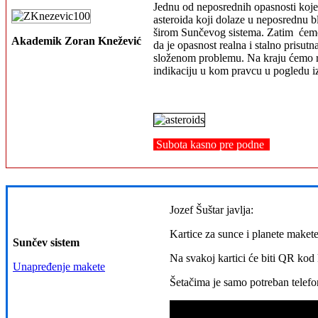
Jednu od neposrednih opasnosti koje
asteroida koji dolaze u neposrednu 
širom Sunčevog sistema. Zatim ćemo p
Akademik Zoran Knežević
da je opasnost realna i stalno prisut
složenom problemu. Na kraju ćemo raz
indikaciju u kom pravcu u pogledu i
Subota kasno pre podne
Jozef Šuštar javlja:
Kartice za sunce i planete makete
Sunčev sistem
Na svakoj kartici će biti QR kod 
Unapređenje makete
Šetačima je samo potreban telefo