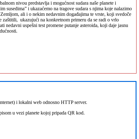
balnom nivou predstavlja i mogućnost sudara naše planete i
snim susedima” i ukazaćemo na tragove sudara s njima koje nalazimo
 Zemljom, ali i o nekim nedavnim događajima te vrste, koji svedoče
e zaštitili, ukazujući na konkretnom primeru da se radi o vrlo
ti nedavni uspešni test promene putanje asteroida, koji daje jasnu
dućnosti.
 internet) i lokalni web odnosno HTTP server.
zapisom u vezi planete kojoj pripada QR kod.