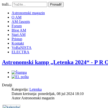
traži...
Pronađi!
Astronomski magazin
O AM
AM časopis
Forum
Blog AM
Stari AM
Pristup
Kontakt
VoBaNISTA
ELECTRA
Astronomski kamp „Letenka 2024“ - P R 
Detalji
Kategorija:
Letenka
Datum kreiranja: ponedeljak, 08 jul 2024 18:10
Autor
Astronomski magazin