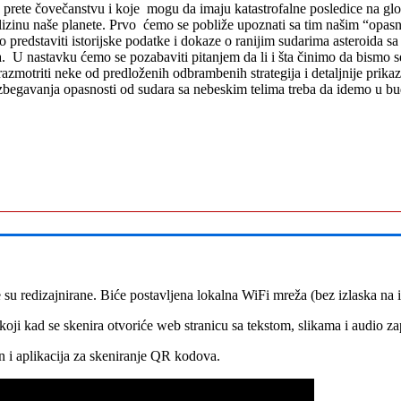
 prete čovečanstvu i koje mogu da imaju katastrofalne posledice na glo
blizinu naše planete. Prvo ćemo se pobliže upoznati sa tim našim “opa
redstaviti istorijske podatke i dokaze o ranijim sudarima asteroida sa
na. U nastavku ćemo se pozabaviti pitanjem da li i šta činimo da bismo s
motriti neke od predloženih odbrambenih strategija i detaljnije prikaza
zbegavanja opasnosti od sudara sa nebeskim telima treba da idemo u bu
 su redizajnirane.
Biće postavljena lokalna WiFi mreža (bez izlaska na
koji kad se skenira otvoriće web stranicu sa tekstom, slikama i audio 
n i aplikacija za skeniranje QR kodova.