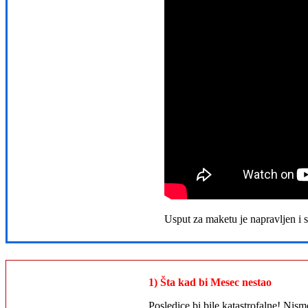
Usput za maketu je napravljen i s
1) Šta kad bi Mesec nestao
Posledice bi bile katastrofalne! Nism