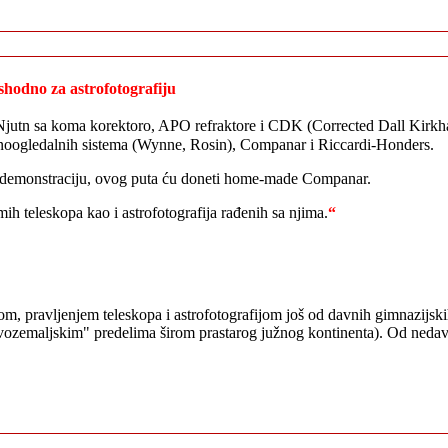
shodno za astrofotografiju
 Njutn sa koma korektoro, APO refraktore i CDK (Corrected Dall Kirkha
dnoogledalnih sistema (Wynne, Rosin), Companar i Riccardi-Honders.
a demonstraciju, ovog puta ću doneti home-made Companar.
mih teleskopa kao i astrofotografija rađenih sa njima.
“
om, pravljenjem teleskopa i astrofotografijom još od davnih gimnazijsk
ovozemaljskim" predelima širom prastarog južnog kontinenta). Od nedavn