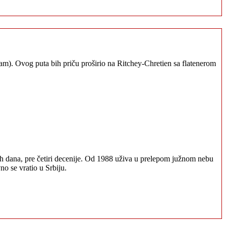
m). Ovog puta bih priču proširio na Ritchey-Chretien sa flatenerom
ih dana, pre četiri decenije. Od 1988 uživa u prelepom južnom nebu
o se vratio u Srbiju.