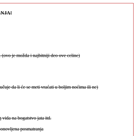
NJA!
 (ovo je možda i najbitniji deo ove celine)
čuje da li će se meti vraćati u boljim noćima ili ne)
g vida na bogatstvo jata itd.
, ponovljena posmatranja