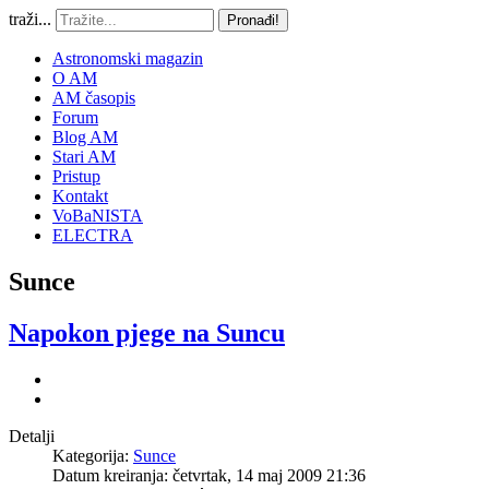
traži...
Pronađi!
Astronomski magazin
O AM
AM časopis
Forum
Blog AM
Stari AM
Pristup
Kontakt
VoBaNISTA
ELECTRA
Sunce
Napokon pjege na Suncu
Detalji
Kategorija:
Sunce
Datum kreiranja: četvrtak, 14 maj 2009 21:36