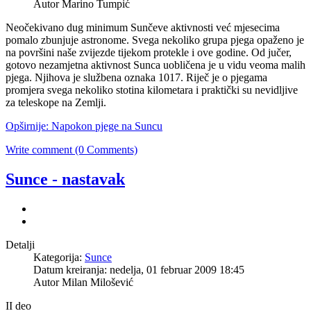
Autor Marino Tumpić
Neočekivano dug minimum Sunčeve aktivnosti već mjesecima
pomalo zbunjuje astronome. Svega nekoliko grupa pjega opaženo je
na površini naše zvijezde tijekom protekle i ove godine. Od jučer,
gotovo nezamjetna aktivnost Sunca uobličena je u vidu veoma malih
pjega. Njihova je službena oznaka 1017. Riječ je o pjegama
promjera svega nekoliko stotina kilometara i praktički su nevidljive
za teleskope na Zemlji.
Opširnije: Napokon pjege na Suncu
Write comment (0 Comments)
Sunce - nastavak
Detalji
Kategorija:
Sunce
Datum kreiranja: nedelja, 01 februar 2009 18:45
Autor Milan Milošević
II deo