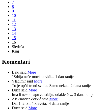
7
8
9
10
11
12
13
14
15
16
Sledeća
Kraj
Komentari
Baki said
More
"Srbija neće moći da vidi...
1 dan ranije
Vladimir said
More
To je opšti trend svuda. Samo neka...
2 dana ranije
Duca said
More
Ima li neko mapu za srbiju, odakle će...
3 dana ranije
Aleksandar Zorkić said
More
Da: 1, 2, 3 i 4 kreveta.
4 dana ranije
Duca said
More