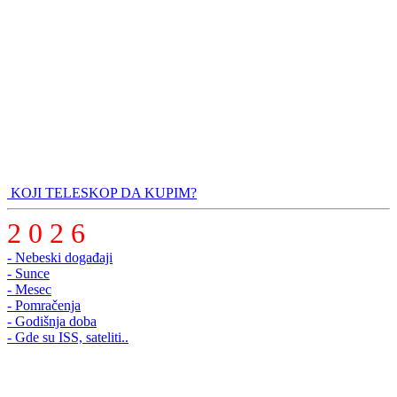
KOJI TELESKOP DA KUPIM?
2 0 2 6
- Nebeski događaji
- Sunce
- Mesec
- Pomračenja
- Godišnja doba
- Gde su ISS, sateliti..