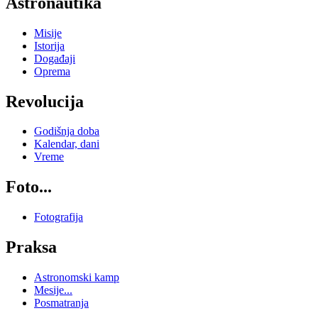
Astronautika
Misije
Istorija
Događaji
Oprema
Revolucija
Godišnja doba
Kalendar, dani
Vreme
Foto...
Fotografija
Praksa
Astronomski kamp
Mesije...
Posmatranja