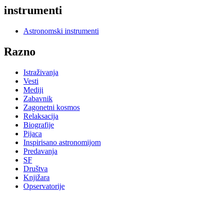
instrumenti
Astronomski instrumenti
Razno
Istraživanja
Vesti
Mediji
Zabavnik
Zagonetni kosmos
Relaksacija
Biografije
Pijaca
Inspirisano astronomijom
Predavanja
SF
Društva
Knjižara
Opservatorije