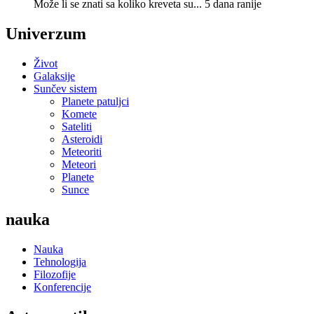
Može li se znati sa koliko kreveta su...
5 dana ranije
Univerzum
Život
Galaksije
Sunčev sistem
Planete patuljci
Komete
Sateliti
Asteroidi
Meteoriti
Meteori
Planete
Sunce
nauka
Nauka
Tehnologija
Filozofije
Konferencije