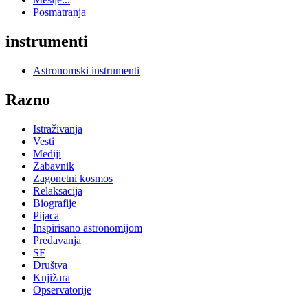
Posmatranja
instrumenti
Astronomski instrumenti
Razno
Istraživanja
Vesti
Mediji
Zabavnik
Zagonetni kosmos
Relaksacija
Biografije
Pijaca
Inspirisano astronomijom
Predavanja
SF
Društva
Knjižara
Opservatorije