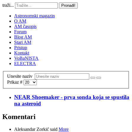
traži...
Pronađi!
Astronomski magazin
O AM
AM časopis
Forum
Blog AM
Stari AM
Pristup
Kontakt
VoBaNISTA
ELECTRA
Unesite naziv
Prikaz #
NEAR Shoemaker - prva sonda koja se spustila
na asteroid
Komentari
Aleksandar Zorkić said
More