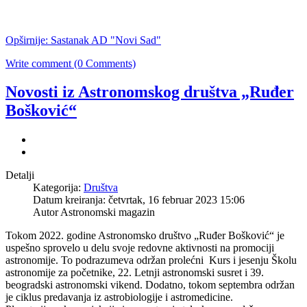
Opširnije: Sastanak AD "Novi Sad"
Write comment (0 Comments)
Novosti iz Astronomskog društva „Ruđer
Bošković“
Detalji
Kategorija:
Društva
Datum kreiranja: četvrtak, 16 februar 2023 15:06
Autor Astronomski magazin
Tokom 2022. godine Astronomsko društvo „Ruđer Bošković“ je
uspešno sprovelo u delu svoje redovne aktivnosti na promociji
astronomije. To podrazumeva održan prolećni Kurs i jesenju Školu
astronomije za početnike, 22. Letnji astronomski susret i 39.
beogradski astronomski vikend. Dodatno, tokom septembra održan
je ciklus predavanja iz astrobiologije i astromedicine.