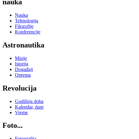
nauka
Nauka
Tehnologija
Filozofije
Konferencije
Astronautika
Misije
Istorija
Događaji
Oprema
Revolucija
Godišnja doba
Kalendar, dani
Vreme
Foto...
Fotografija