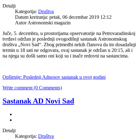
Detalji
Kategorija:
Društva
Datum kreiranja: petak, 06 decembar 2019 12:12
Autor Astronomski magazin
Juče, 5. decembra, u prostorijama opservatorije na Petrovaradinskoj
tvrđavi održan je poslednji ovogodišnji sastanak Astronomskog
društva „Novi Sad“. Zbog primedbi nekih članova da im dosadašnji
termin u 18 sati ne odgovara, ovaj sastanak je održan u 20:15, ali i
na njega su došli samo oni koji su i inače redovni na sastancima.
Opširnije: Poslednji Adnosov sastanak u ovoj godini
Write comment (0 Comments)
Sastanak AD Novi Sad
Detalji
Kategorija:
Društva