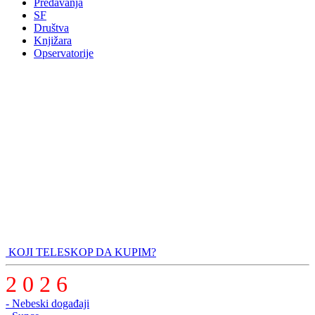
Predavanja
SF
Društva
Knjižara
Opservatorije
KOJI TELESKOP DA KUPIM?
2 0 2 6
- Nebeski događaji