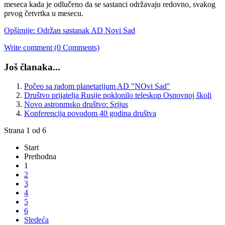
meseca kada je odlučeno da se sastanci održavaju redovno, svakog
prvog četvrtka u mesecu.
Opširnije: Održan sastanak AD Novi Sad
Write comment (0 Comments)
Još članaka...
Počeo sa radom planetarijum AD "NOvi Sad"
Društvo prijatelja Rusije poklonilo teleskop Osnovnoj školi
Novo astronmsko društvo: Srijus
Konferencija povodom 40 godina društva
Strana 1 od 6
Start
Prethodna
1
2
3
4
5
6
Sledeća