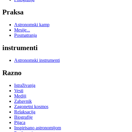
Praksa
Astronomski kamp
Mesije...
Posmatranja
instrumenti
Astronomski instrumenti
Razno
Istraživanja
Vesti
Mediji
Zabavnik
Zagonetni kosmos
Relaksacija
Biografije
Pijaca
Inspirisano astronomijom