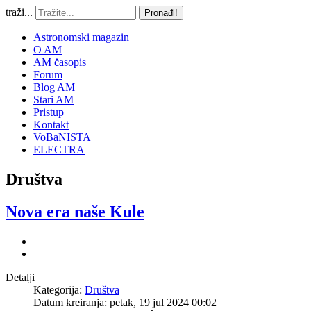
traži...
Pronađi!
Astronomski magazin
O AM
AM časopis
Forum
Blog AM
Stari AM
Pristup
Kontakt
VoBaNISTA
ELECTRA
Društva
Nova era naše Kule
Detalji
Kategorija:
Društva
Datum kreiranja: petak, 19 jul 2024 00:02