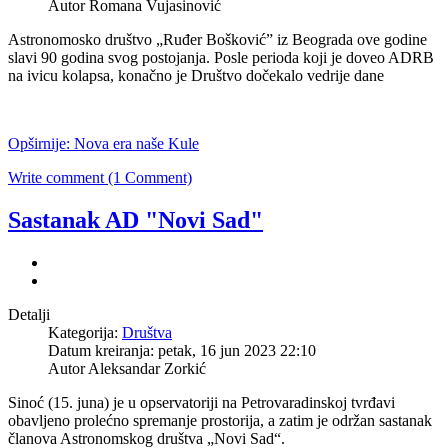
Autor Romana Vujasinović
Astronomosko društvo „Ruđer Bošković” iz Beograda ove godine
slavi 90 godina svog postojanja. Posle perioda koji je doveo ADRB
na ivicu kolapsa, konačno je Društvo dočekalo vedrije dane
Opširnije: Nova era naše Kule
Write comment (1 Comment)
Sastanak AD "Novi Sad"
Detalji
Kategorija:
Društva
Datum kreiranja: petak, 16 jun 2023 22:10
Autor Aleksandar Zorkić
Sinoć (15. juna) je u opservatoriji na Petrovaradinskoj tvrđavi
obavljeno prolećno spremanje prostorija, a zatim je održan sastanak
članova Astronomskog društva „Novi Sad“.