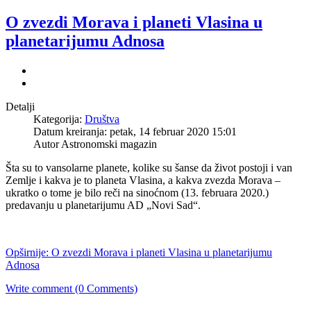
O zvezdi Morava i planeti Vlasina u
planetarijumu Adnosa
Detalji
Kategorija:
Društva
Datum kreiranja: petak, 14 februar 2020 15:01
Autor Astronomski magazin
Šta su to vansolarne planete, kolike su šanse da život postoji i van
Zemlje i kakva je to planeta Vlasina, a kakva zvezda Morava –
ukratko o tome je bilo reči na sinoćnom (13. februara 2020.)
predavanju u planetarijumu AD „Novi Sad“.
Opširnije: O zvezdi Morava i planeti Vlasina u planetarijumu
Adnosa
Write comment (0 Comments)