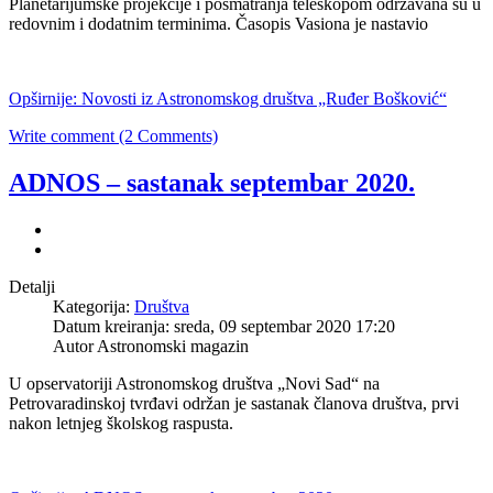
Planetarijumske projekcije i posmatranja teleskopom održavana su u
redovnim i dodatnim terminima. Časopis Vasiona je nastavio
Opširnije: Novosti iz Astronomskog društva „Ruđer Bošković“
Write comment (2 Comments)
ADNOS – sastanak septembar 2020.
Detalji
Kategorija:
Društva
Datum kreiranja: sreda, 09 septembar 2020 17:20
Autor Astronomski magazin
U opservatoriji Astronomskog društva „Novi Sad“ na
Petrovaradinskoj tvrđavi održan je sastanak članova društva, prvi
nakon letnjeg školskog raspusta.