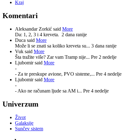
Kraj
Komentari
Aleksandar Zorkić said
More
Da: 1, 2, 3 i 4 kreveta.
2 dana ranije
Duca said
More
Može li se znati sa koliko kreveta su...
3 dana ranije
Vuk said
More
Šta tražite više? Zar vam Tramp nije...
Pre 2 nedelje
Ljubomir said
More
-
- Za te preskupe avione, PVO sisteme,...
Pre 4 nedelje
Ljubomir said
More
-
- Ako ne računam ljude sa AM i...
Pre 4 nedelje
Univerzum
Život
Galaksije
Sunčev sistem