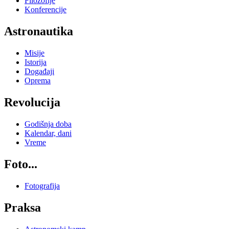
Filozofije
Konferencije
Astronautika
Misije
Istorija
Događaji
Oprema
Revolucija
Godišnja doba
Kalendar, dani
Vreme
Foto...
Fotografija
Praksa