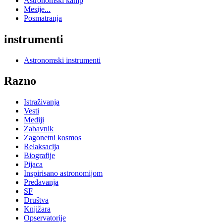
Astronomski kamp
Mesije...
Posmatranja
instrumenti
Astronomski instrumenti
Razno
Istraživanja
Vesti
Mediji
Zabavnik
Zagonetni kosmos
Relaksacija
Biografije
Pijaca
Inspirisano astronomijom
Predavanja
SF
Društva
Knjižara
Opservatorije