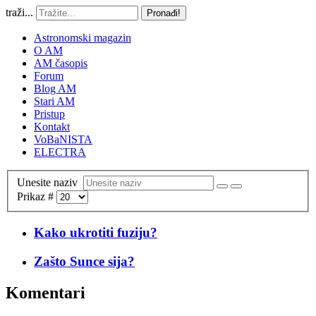
traži...
Pronađi!
Astronomski magazin
O AM
AM časopis
Forum
Blog AM
Stari AM
Pristup
Kontakt
VoBaNISTA
ELECTRA
Unesite naziv
Prikaz #
Kako ukrotiti fuziju?
Zašto Sunce sija?
Komentari