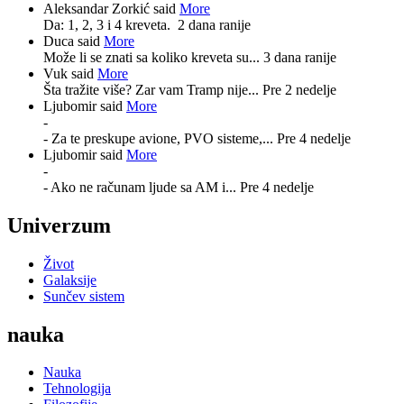
Aleksandar Zorkić said
More
Da: 1, 2, 3 i 4 kreveta.
2 dana ranije
Duca said
More
Može li se znati sa koliko kreveta su...
3 dana ranije
Vuk said
More
Šta tražite više? Zar vam Tramp nije...
Pre 2 nedelje
Ljubomir said
More
-
- Za te preskupe avione, PVO sisteme,...
Pre 4 nedelje
Ljubomir said
More
-
- Ako ne računam ljude sa AM i...
Pre 4 nedelje
Univerzum
Život
Galaksije
Sunčev sistem
nauka
Nauka
Tehnologija