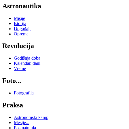
Astronautika
Misije
Istorija
Događaji
Oprema
Revolucija
Godišnja doba
Kalendar, dani
Vreme
Foto...
Fotografija
Praksa
Astronomski kamp
Mesije...
Posmatranja