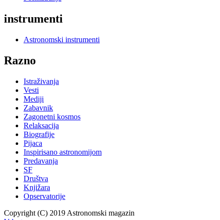
instrumenti
Astronomski instrumenti
Razno
Istraživanja
Vesti
Mediji
Zabavnik
Zagonetni kosmos
Relaksacija
Biografije
Pijaca
Inspirisano astronomijom
Predavanja
SF
Društva
Knjižara
Opservatorije
Copyright (C) 2019 Astronomski magazin