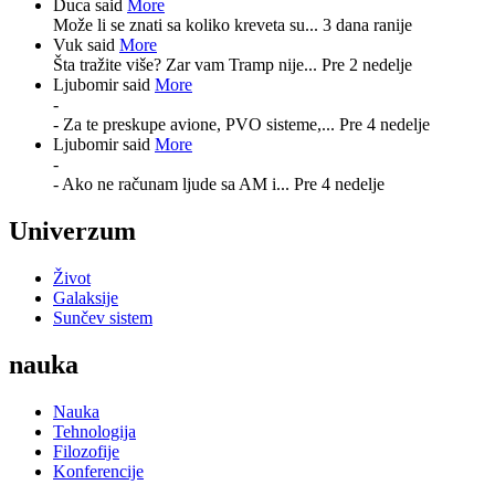
Duca said
More
Može li se znati sa koliko kreveta su...
3 dana ranije
Vuk said
More
Šta tražite više? Zar vam Tramp nije...
Pre 2 nedelje
Ljubomir said
More
-
- Za te preskupe avione, PVO sisteme,...
Pre 4 nedelje
Ljubomir said
More
-
- Ako ne računam ljude sa AM i...
Pre 4 nedelje
Univerzum
Život
Galaksije
Sunčev sistem
nauka
Nauka
Tehnologija
Filozofije
Konferencije