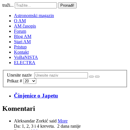
traži...
Pronađi!
Astronomski magazin
O AM
AM časopis
Forum
Blog AM
Stari AM
Pristup
Kontakt
VoBaNISTA
ELECTRA
Unesite naziv
Prikaz #
Činjenice o Japetu
Komentari
Aleksandar Zorkić said
More
Da: 1, 2, 3 i 4 kreveta.
2 dana ranije