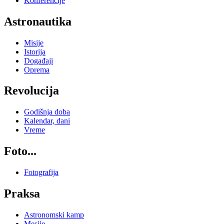
Konferencije
Astronautika
Misije
Istorija
Događaji
Oprema
Revolucija
Godišnja doba
Kalendar, dani
Vreme
Foto...
Fotografija
Praksa
Astronomski kamp
Mesije...