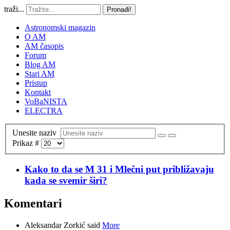
traži...
Pronađi!
Astronomski magazin
O AM
AM časopis
Forum
Blog AM
Stari AM
Pristup
Kontakt
VoBaNISTA
ELECTRA
Unesite naziv
Prikaz #
Kako to da se M 31 i Mlečni put približavaju
kada se svemir širi?
Komentari
Aleksandar Zorkić said
More