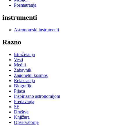
Posmatranja
instrumenti
Astronomski instrumenti
Razno
Istraživanja
Vesti
Mediji
Zabavnik
Zagonetni kosmos
Relaksacija
Biografije
Pijaca
Inspirisano astronomijom
Predavanja
SF
Društva
Knjižara
Opservatorije