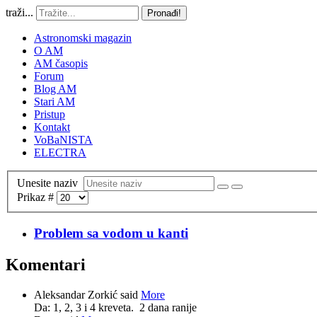
traži...
Pronađi!
Astronomski magazin
O AM
AM časopis
Forum
Blog AM
Stari AM
Pristup
Kontakt
VoBaNISTA
ELECTRA
Unesite naziv
Prikaz #
Problem sa vodom u kanti
Komentari
Aleksandar Zorkić said
More
Da: 1, 2, 3 i 4 kreveta.
2 dana ranije