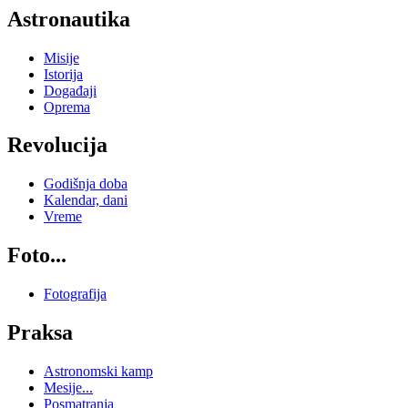
Astronautika
Misije
Istorija
Događaji
Oprema
Revolucija
Godišnja doba
Kalendar, dani
Vreme
Foto...
Fotografija
Praksa
Astronomski kamp
Mesije...
Posmatranja