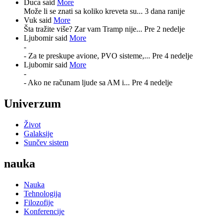
Duca said
More
Može li se znati sa koliko kreveta su...
3 dana ranije
Vuk said
More
Šta tražite više? Zar vam Tramp nije...
Pre 2 nedelje
Ljubomir said
More
-
- Za te preskupe avione, PVO sisteme,...
Pre 4 nedelje
Ljubomir said
More
-
- Ako ne računam ljude sa AM i...
Pre 4 nedelje
Univerzum
Život
Galaksije
Sunčev sistem
nauka
Nauka
Tehnologija
Filozofije
Konferencije