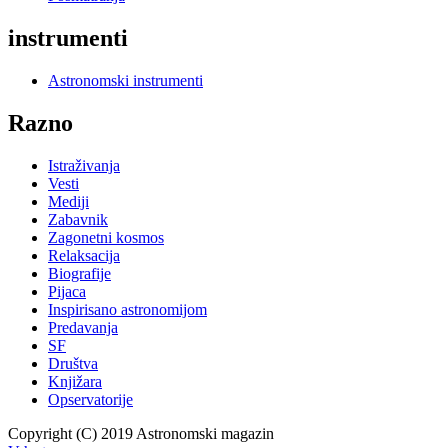
instrumenti
Astronomski instrumenti
Razno
Istraživanja
Vesti
Mediji
Zabavnik
Zagonetni kosmos
Relaksacija
Biografije
Pijaca
Inspirisano astronomijom
Predavanja
SF
Društva
Knjižara
Opservatorije
Copyright (C) 2019 Astronomski magazin