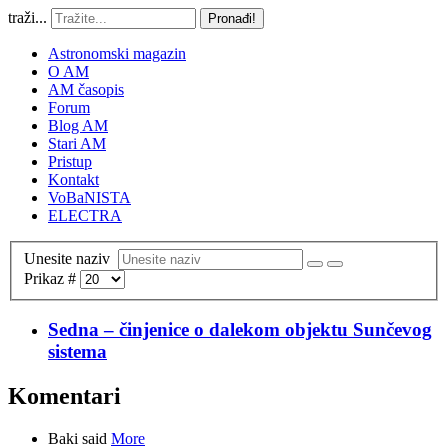
traži...
Pronađi!
Astronomski magazin
O AM
AM časopis
Forum
Blog AM
Stari AM
Pristup
Kontakt
VoBaNISTA
ELECTRA
Unesite naziv
Prikaz #
Sedna – činjenice o dalekom objektu Sunčevog
sistema
Komentari
Baki said
More