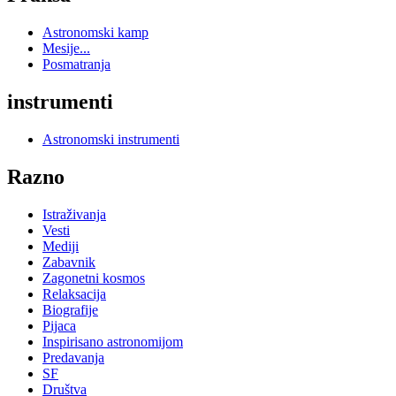
Astronomski kamp
Mesije...
Posmatranja
instrumenti
Astronomski instrumenti
Razno
Istraživanja
Vesti
Mediji
Zabavnik
Zagonetni kosmos
Relaksacija
Biografije
Pijaca
Inspirisano astronomijom
Predavanja
SF
Društva