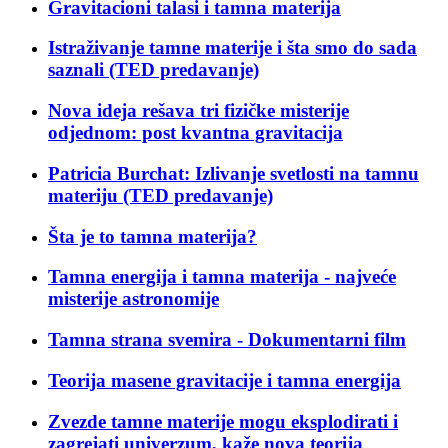
Gravitacioni talasi i tamna materija
Istraživanje tamne materije i šta smo do sada
saznali (TED predavanje)
Nova ideja rešava tri fizičke misterije
odjednom: post kvantna gravitacija
Patricia Burchat: Izlivanje svetlosti na tamnu
materiju (TED predavanje)
Šta je to tamna materija?
Tamna energija i tamna materija - najveće
misterije astronomije
Tamna strana svemira - Dokumentarni film
Teorija masene gravitacije i tamna energija
Zvezde tamne materije mogu eksplodirati i
zagrejati univerzum, kaže nova teorija