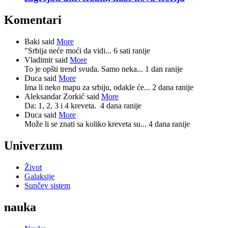
Komentari
Baki said
More
"Srbija neće moći da vidi...
6 sati ranije
Vladimir said
More
To je opšti trend svuda. Samo neka...
1 dan ranije
Duca said
More
Ima li neko mapu za srbiju, odakle će...
2 dana ranije
Aleksandar Zorkić said
More
Da: 1, 2, 3 i 4 kreveta.
4 dana ranije
Duca said
More
Može li se znati sa koliko kreveta su...
4 dana ranije
Univerzum
Život
Galaksije
Sunčev sistem
nauka