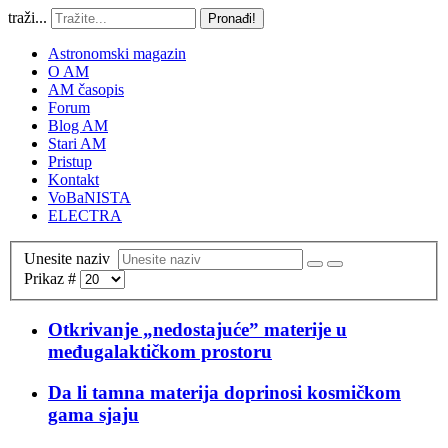
traži...
Pronađi!
Astronomski magazin
O AM
AM časopis
Forum
Blog AM
Stari AM
Pristup
Kontakt
VoBaNISTA
ELECTRA
Unesite naziv
Prikaz #
Otkrivanje „nedostajuće” materije u
međugalaktičkom prostoru
Da li tamna materija doprinosi kosmičkom
gama sjaju