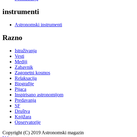
instrumenti
Astronomski instrumenti
Razno
Istraživanja
Vesti
Mediji
Zabavnik
Zagonetni kosmos
Relaksacija
Biografije
Pijaca
Inspirisano astronomijom
Predavanja
SF
Društva
Knjižara
Opservatorije
Copyright (C) 2019 Astronomski magazin