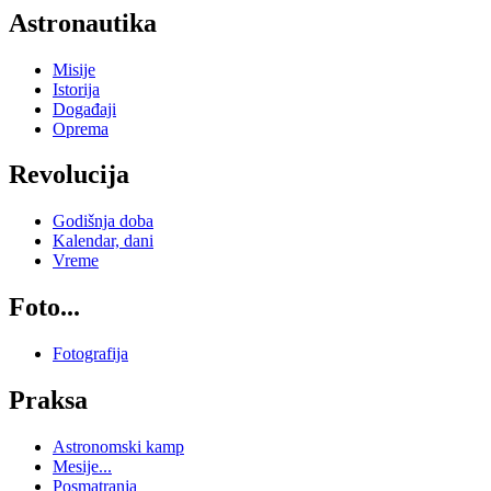
Astronautika
Misije
Istorija
Događaji
Oprema
Revolucija
Godišnja doba
Kalendar, dani
Vreme
Foto...
Fotografija
Praksa
Astronomski kamp
Mesije...
Posmatranja