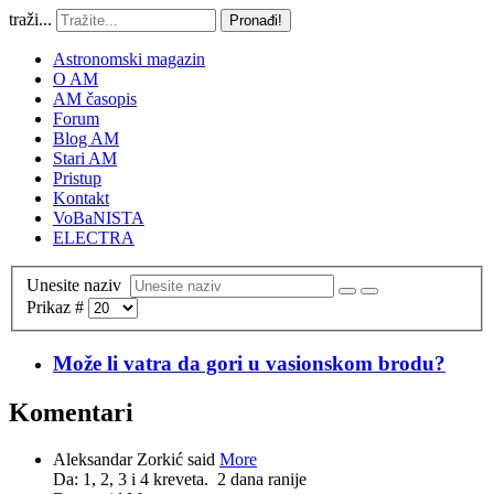
traži...
Pronađi!
Astronomski magazin
O AM
AM časopis
Forum
Blog AM
Stari AM
Pristup
Kontakt
VoBaNISTA
ELECTRA
Unesite naziv
Prikaz #
Može li vatra da gori u vasionskom brodu?
Komentari
Aleksandar Zorkić said
More
Da: 1, 2, 3 i 4 kreveta.
2 dana ranije