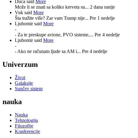
Duca said
More
Može li se znati sa koliko kreveta su...
2 dana ranije
Vuk said
More
Šta tražite više? Zar vam Tramp nije...
Pre 1 nedelje
Ljubomir said
More
-
- Za te preskupe avione, PVO sisteme,...
Pre 4 nedelje
Ljubomir said
More
-
- Ako ne računam ljude sa AM i...
Pre 4 nedelje
Univerzum
Život
Galaksije
Sunčev sistem
nauka
Nauka
Tehnologija
Filozofije
Konferencije