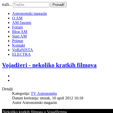
traži...
Pronađi!
Astronomski magazin
O AM
AM časopis
Forum
Blog AM
Stari AM
Pristup
Kontakt
VoBaNISTA
ELECTRA
Vojadžeri - nekoliko kratkih filmova
Detalji
Kategorija:
TV Astronomija
Datum kreiranja: utorak, 10 april 2012 16:18
Autor
Astronomski magazin
Nekoliko kratkih filmoga o Vojadžerima