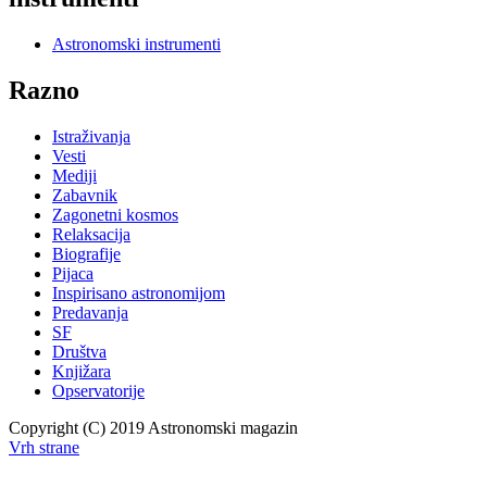
Astronomski instrumenti
Razno
Istraživanja
Vesti
Mediji
Zabavnik
Zagonetni kosmos
Relaksacija
Biografije
Pijaca
Inspirisano astronomijom
Predavanja
SF
Društva
Knjižara
Opservatorije
Copyright (C) 2019 Astronomski magazin
Vrh strane