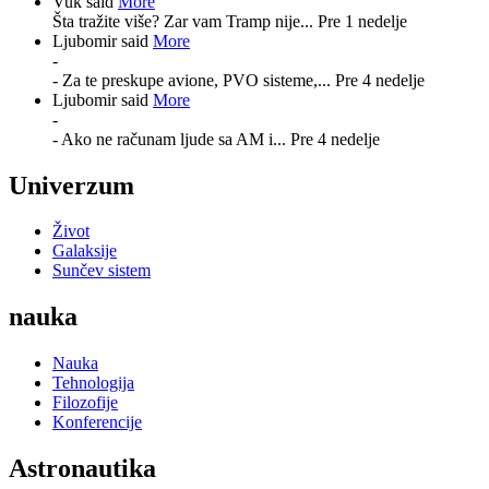
Vuk said
More
Šta tražite više? Zar vam Tramp nije...
Pre 1 nedelje
Ljubomir said
More
-
- Za te preskupe avione, PVO sisteme,...
Pre 4 nedelje
Ljubomir said
More
-
- Ako ne računam ljude sa AM i...
Pre 4 nedelje
Univerzum
Život
Galaksije
Sunčev sistem
nauka
Nauka
Tehnologija
Filozofije
Konferencije
Astronautika