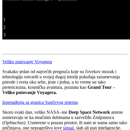
1
2
3
Veliko putovanje Voyagera
Svakako jedan od najvećih pregnuća koje su čovekov mozak i
tehnologija ostvarili u svojoj dugoj istoriji pokušaja razumevanja
prirode i sveta oko sebe, jeste i jedna, u to vreme ne tako
pretenciozna, kosmička avantura, poznata kao
Grand Tour
–
Veliko putovanje Voyagera.
Iznenađenja sa granica Sunčevog sistema
Skoro svaki dan, velike NASA–ine
Deep Space Network
antene
usmeravaju se ka mračnim dubinama u sazvežđu Zmijonosca
(
Ophiuchus
). Usmerene u prazan prostor, ili nam se nama samo tako
pričinjava, one nepogrešivo love
signal
, slab ali pun inteligencije.