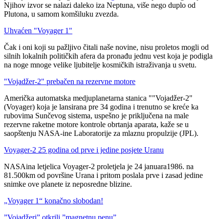
Njihov izvor se nalazi daleko iza Neptuna, više nego duplo od
Plutona, u samom komšiluku zvezda.
Uhvaćen "Voyager 1"
Čak i oni koji su pažljivo čitali naše novine, nisu proletos mogli od
silnih lokalnih političkih afera da pronađu jednu vest koja je podigla
na noge mnoge velike ljubitelje kosmičkih istraživanja u svetu.
"Vojadžer-2" prebačen na rezervne motore
Američka automatska medjuplanetarna stanica ""Vojadžer-2"
(Voyager) koja je lansirana pre 34 godina i trenutno se kreće ka
rubovima Sunčevog sistema, uspešno je priključena na male
rezervne raketne motore kontrole obrtanja aparata, kaže se u
saopštenju NASA-ine Laboratorije za mlaznu propulzije (JPL).
Voyager-2 25 godina od prve i jedine posjete Uranu
NASAina letjelica Voyager-2 proletjela je 24 januara1986. na
81.500km od površine Urana i pritom poslala prve i zasad jedine
snimke ove planete iz neposredne blizine.
„Voyager 1“ konačno slobodan!
”Vojadžeri” otkrili ”magnetnu penu”