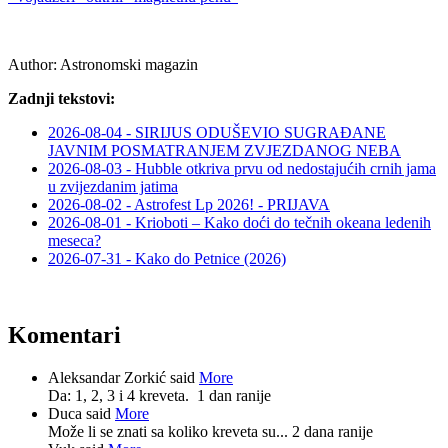
Author:
Astronomski magazin
Zadnji tekstovi:
2026-08-04 - SIRIJUS ODUŠEVIO SUGRAĐANE
JAVNIM POSMATRANJEM ZVJEZDANOG NEBA
2026-08-03 - Hubble otkriva prvu od nedostajućih crnih jama
u zvijezdanim jatima
2026-08-02 - Astrofest Lp 2026! - PRIJAVA
2026-08-01 - Krioboti – Kako doći do tečnih okeana ledenih
meseca?
2026-07-31 - Kako do Petnice (2026)
Komentari
Aleksandar Zorkić said
More
Da: 1, 2, 3 i 4 kreveta.
1 dan ranije
Duca said
More
Može li se znati sa koliko kreveta su...
2 dana ranije