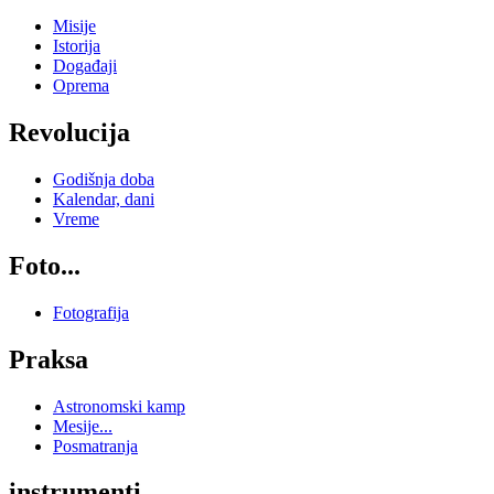
Misije
Istorija
Događaji
Oprema
Revolucija
Godišnja doba
Kalendar, dani
Vreme
Foto...
Fotografija
Praksa
Astronomski kamp
Mesije...
Posmatranja
instrumenti