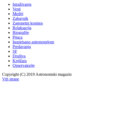
Istraživanja
Vesti
Mediji
Zabavnik
Zagonetni kosmos
Relaksacija
Biografije
Pijaca
Inspirisano astronomijom
Predavanja
SF
Društva
Knjižara
Opservatorije
Copyright (C) 2019 Astronomski magazin
Vrh strane