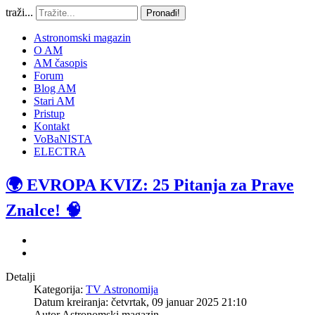
traži...
Pronađi!
Astronomski magazin
O AM
AM časopis
Forum
Blog AM
Stari AM
Pristup
Kontakt
VoBaNISTA
ELECTRA
🌍 EVROPA KVIZ: 25 Pitanja za Prave
Znalce! 🧠
Detalji
Kategorija:
TV Astronomija
Datum kreiranja: četvrtak, 09 januar 2025 21:10
Autor
Astronomski magazin