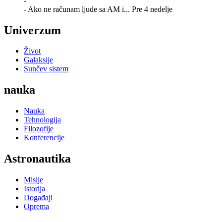
-
- Ako ne računam ljude sa AM i...
Pre 4 nedelje
Univerzum
Život
Galaksije
Sunčev sistem
nauka
Nauka
Tehnologija
Filozofije
Konferencije
Astronautika
Misije
Istorija
Događaji
Oprema