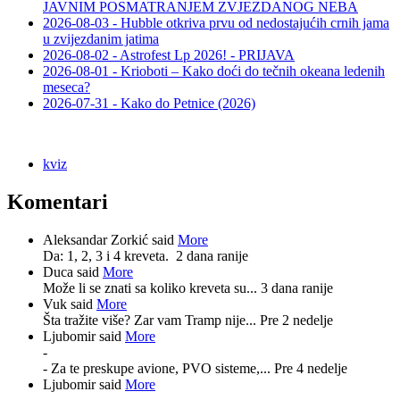
JAVNIM POSMATRANJEM ZVJEZDANOG NEBA
2026-08-03 - Hubble otkriva prvu od nedostajućih crnih jama
u zvijezdanim jatima
2026-08-02 - Astrofest Lp 2026! - PRIJAVA
2026-08-01 - Krioboti – Kako doći do tečnih okeana ledenih
meseca?
2026-07-31 - Kako do Petnice (2026)
kviz
Komentari
Aleksandar Zorkić said
More
Da: 1, 2, 3 i 4 kreveta.
2 dana ranije
Duca said
More
Može li se znati sa koliko kreveta su...
3 dana ranije
Vuk said
More
Šta tražite više? Zar vam Tramp nije...
Pre 2 nedelje
Ljubomir said
More
-
- Za te preskupe avione, PVO sisteme,...
Pre 4 nedelje
Ljubomir said
More