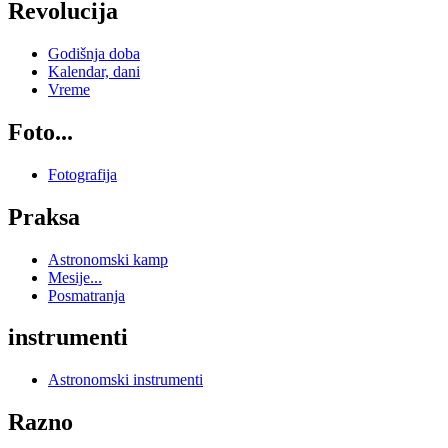
Revolucija
Godišnja doba
Kalendar, dani
Vreme
Foto...
Fotografija
Praksa
Astronomski kamp
Mesije...
Posmatranja
instrumenti
Astronomski instrumenti
Razno