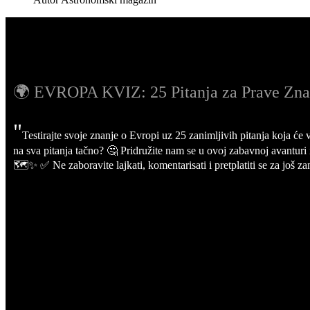
🌍 EVROPA KVIZ: 25 Pitanja za Prave Zna
"
Testirajte svoje znanje o Evropi uz 25 zanimljivih pitanja koja će 
na sva pitanja tačno? 🤔 Pridružite nam se u ovoj zabavnoj avanturi 
🗺️✨ ✅ Ne zaboravite lajkati, komentarisati i pretplatiti se za još z