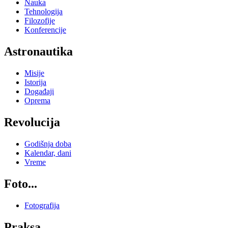
Nauka
Tehnologija
Filozofije
Konferencije
Astronautika
Misije
Istorija
Događaji
Oprema
Revolucija
Godišnja doba
Kalendar, dani
Vreme
Foto...
Fotografija
Praksa