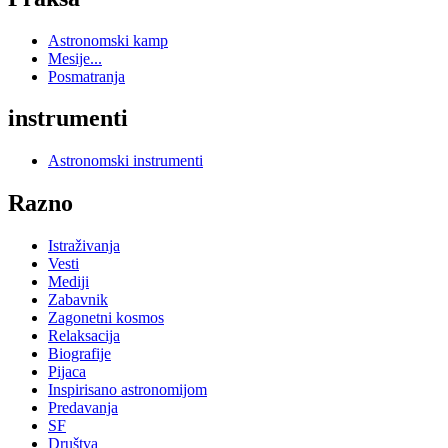
Astronomski kamp
Mesije...
Posmatranja
instrumenti
Astronomski instrumenti
Razno
Istraživanja
Vesti
Mediji
Zabavnik
Zagonetni kosmos
Relaksacija
Biografije
Pijaca
Inspirisano astronomijom
Predavanja
SF
Društva