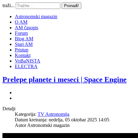
traži...
Pronađi!
Astronomski magazin
O AM
AM časopis
Forum
Blog AM
Stari AM
Pristup
Kontakt
VoBaNISTA
ELECTRA
Prelepe planete i meseci | Space Engine
Detalji
Kategorija:
TV Astronomija
Datum kreiranja: nedelja, 05 oktobar 2025 14:05
Autor
Astronomski magazin