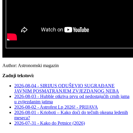
Author:
Astronomski magazin
Zadnji tekstovi:
2026-08-04 - SIRIJUS ODUŠEVIO SUGRAĐANE
JAVNIM POSMATRANJEM ZVJEZDANOG NEBA
2026-08-03 - Hubble otkriva prvu od nedostajućih crnih jama
u zvijezdanim jatima
2026-08-02 - Astrofest Lp 2026! - PRIJAVA
2026-08-01 - Krioboti – Kako doći do tečnih okeana ledenih
meseca?
2026-07-31 - Kako do Petnice (2026)