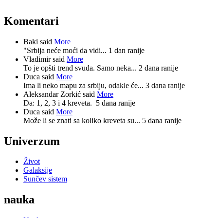
Komentari
Baki said
More
"Srbija neće moći da vidi...
1 dan ranije
Vladimir said
More
To je opšti trend svuda. Samo neka...
2 dana ranije
Duca said
More
Ima li neko mapu za srbiju, odakle će...
3 dana ranije
Aleksandar Zorkić said
More
Da: 1, 2, 3 i 4 kreveta.
5 dana ranije
Duca said
More
Može li se znati sa koliko kreveta su...
5 dana ranije
Univerzum
Život
Galaksije
Sunčev sistem
nauka