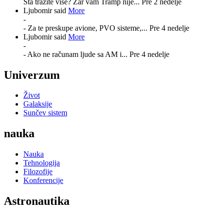
Šta tražite više? Zar vam Tramp nije...
Pre 2 nedelje
Ljubomir said
More
-
- Za te preskupe avione, PVO sisteme,...
Pre 4 nedelje
Ljubomir said
More
-
- Ako ne računam ljude sa AM i...
Pre 4 nedelje
Univerzum
Život
Galaksije
Sunčev sistem
nauka
Nauka
Tehnologija
Filozofije
Konferencije
Astronautika