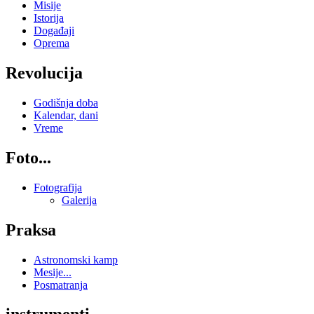
Misije
Istorija
Događaji
Oprema
Revolucija
Godišnja doba
Kalendar, dani
Vreme
Foto...
Fotografija
Galerija
Praksa
Astronomski kamp
Mesije...
Posmatranja