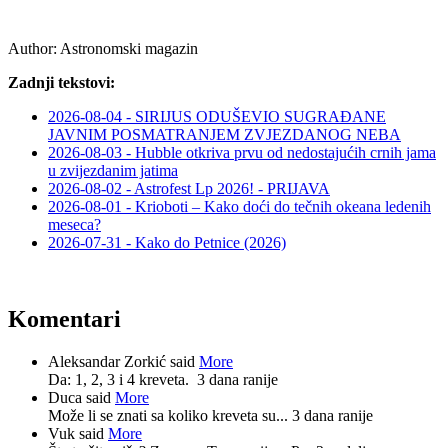
Author:
Astronomski magazin
Zadnji tekstovi:
2026-08-04 - SIRIJUS ODUŠEVIO SUGRAĐANE
JAVNIM POSMATRANJEM ZVJEZDANOG NEBA
2026-08-03 - Hubble otkriva prvu od nedostajućih crnih jama
u zvijezdanim jatima
2026-08-02 - Astrofest Lp 2026! - PRIJAVA
2026-08-01 - Krioboti – Kako doći do tečnih okeana ledenih
meseca?
2026-07-31 - Kako do Petnice (2026)
Komentari
Aleksandar Zorkić said
More
Da: 1, 2, 3 i 4 kreveta.
3 dana ranije
Duca said
More
Može li se znati sa koliko kreveta su...
3 dana ranije
Vuk said
More