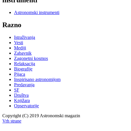
instrumenti
Astronomski instrumenti
Razno
Istraživanja
Vesti
Mediji
Zabavnik
Zagonetni kosmos
Relaksacija
Biografije
Pijaca
Inspirisano astronomijom
Predavanja
SF
Društva
Knjižara
Opservatorije
Copyright (C) 2019 Astronomski magazin
Vrh strane