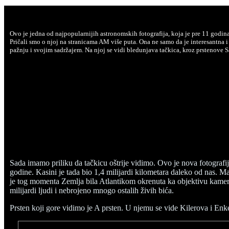
Ovo je jedna od najpopularnijih astronomskih fotografija, koja je pre 11 godina
Pričali smo o njoj na stranicama AM više puta. Ona ne samo da je interesantna 
pažnju i svojim sadržajem. Na njoj se vidi bledunjava tačkica, kroz prstenove Sat
Sada imamo priliku da tačkicu oštrije vidimo. Ovo je nova fotografij
godine. Kasini je tada bio 1,4 milijardi kilometara daleko od nas. 
je tog momenta Zemlja bila Atlantikom okrenuta ka objektivu kamere
milijardi ljudi i nebrojeno mnogo ostalih živih bića.
Prsten koji gore vidimo je A prsten. U njemu se vide Kilerova i Enk