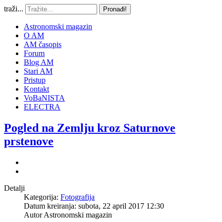
traži...
Pronađi!
Astronomski magazin
O AM
AM časopis
Forum
Blog AM
Stari AM
Pristup
Kontakt
VoBaNISTA
ELECTRA
Pogled na Zemlju kroz Saturnove
prstenove
Detalji
Kategorija:
Fotografija
Datum kreiranja: subota, 22 april 2017 12:30
Autor
Astronomski magazin