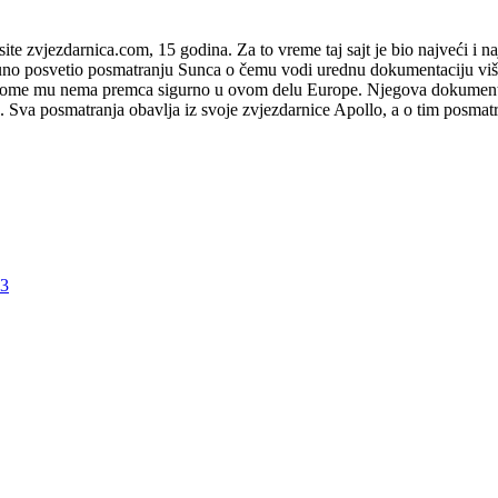
 zvjezdarnica.com, 15 godina. Za to vreme taj sajt je bio najveći i najv
otpuno posvetio posmatranju Sunca o čemu vodi urednu dokumentaciju vi
 tome mu nema premca sigurno u ovom delu Europe. Njegova dokumentaci
Sva posmatranja obavlja iz svoje zvjezdarnice Apollo, a o tim posmatr
a3