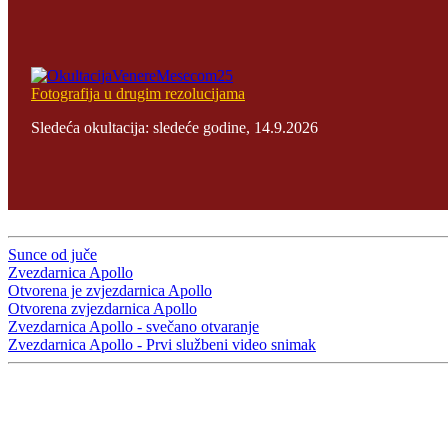
Fotografija u drugim rezolucijama
Sledeća okultacija: sledeće godine, 14.9.2026
Sunce od juče
Zvezdarnica Apollo
Otvorena je zvjezdarnica Apollo
Otvorena zvjezdarnica Apollo
Zvezdarnica Apollo - svečano otvaranje
Zvezdarnica Apollo - Prvi službeni video snimak