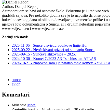
Author:
Danijel Reponj
Astronomijom se bavi od osnovne škole. Pokrenuo je i uređivao web site
gradskih sajtova. Pre nekoliko godina sve je to napustio da bi se p
bukvalno svakog dana ukoliko to dozvoljavaju vremenske prilike i u
njegova foto dokumentacija o Suncu, ali i drugim nebeskim pojavama. 
www.zvijezde.eu i www.zvjezdarnica.eu
Zadnji tekstovi:
2025-11-06 - Sunce u svjetlu vodikove linije Hα
2025-09-22 - Neočekivani prizori pri snimanju Sunca
2025-09-15 - Sunčeva slikovnica – 2025.
2024-10-30 - Komet C/2023 A3 Tsuchinshan-ATLAS
2024-10-21 - Napokon sam i ja nafatao malo kometa - c/2023 
sunce
avion
Komentari
Miki said
More
Zanimljiv tekst, ali AI tek za sada radi...
20 sati ranije