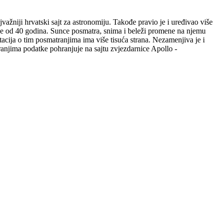
ažniji hrvatski sajt za astronomiju. Takođe pravio je i uređivao više
še od 40 godina. Sunce posmatra, snima i beleži promene na njemu
ja o tim posmatranjima ima više tisuća strana. Nezamenjiva je i
anjima podatke pohranjuje na sajtu zvjezdarnice Apollo -