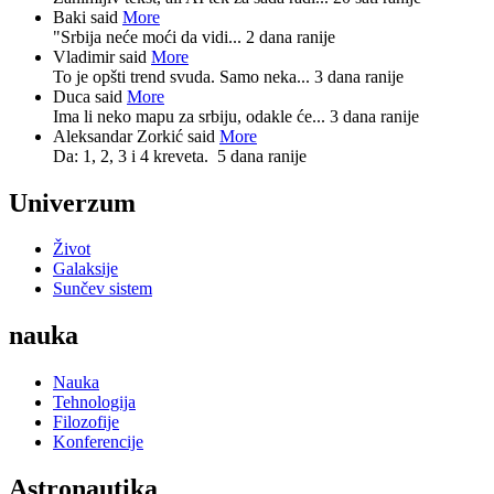
Baki said
More
"Srbija neće moći da vidi...
2 dana ranije
Vladimir said
More
To je opšti trend svuda. Samo neka...
3 dana ranije
Duca said
More
Ima li neko mapu za srbiju, odakle će...
3 dana ranije
Aleksandar Zorkić said
More
Da: 1, 2, 3 i 4 kreveta.
5 dana ranije
Univerzum
Život
Galaksije
Sunčev sistem
nauka
Nauka
Tehnologija
Filozofije
Konferencije
Astronautika