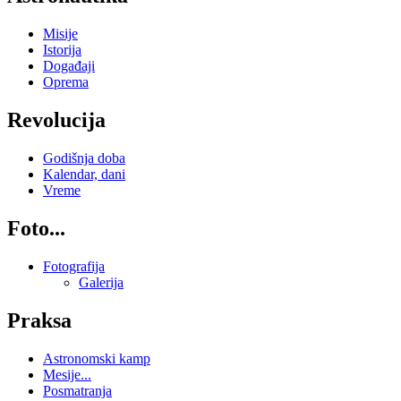
Misije
Istorija
Događaji
Oprema
Revolucija
Godišnja doba
Kalendar, dani
Vreme
Foto...
Fotografija
Galerija
Praksa
Astronomski kamp
Mesije...
Posmatranja