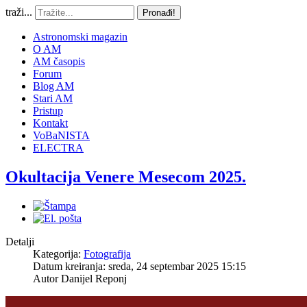
traži...
Pronađi!
Astronomski magazin
O AM
AM časopis
Forum
Blog AM
Stari AM
Pristup
Kontakt
VoBaNISTA
ELECTRA
Okultacija Venere Mesecom 2025.
Detalji
Kategorija:
Fotografija
Datum kreiranja: sreda, 24 septembar 2025 15:15
Autor
Danijel Reponj