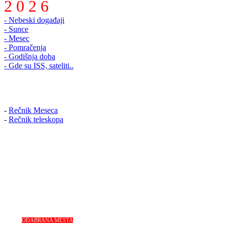
2 0 2 6
- Nebeski događaji
- Sunce
- Mesec
- Pomračenja
- Godišnja doba
- Gde su ISS, sateliti..
-
Rečnik Meseca
-
Rečnik teleskopa
ODABRANA MESTA