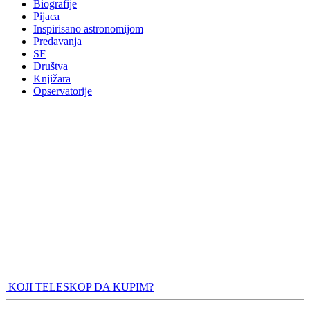
Biografije
Pijaca
Inspirisano astronomijom
Predavanja
SF
Društva
Knjižara
Opservatorije
KOJI TELESKOP DA KUPIM?