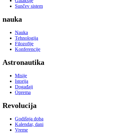
Galaksije
Sunčev sistem
nauka
Nauka
Tehnologija
Filozofije
Konferencije
Astronautika
Misije
Istorija
Događaji
Oprema
Revolucija
Godišnja doba
Kalendar, dani
Vreme