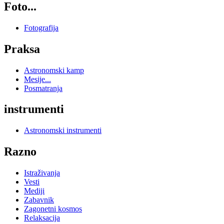
Foto...
Fotografija
Praksa
Astronomski kamp
Mesije...
Posmatranja
instrumenti
Astronomski instrumenti
Razno
Istraživanja
Vesti
Mediji
Zabavnik
Zagonetni kosmos
Relaksacija