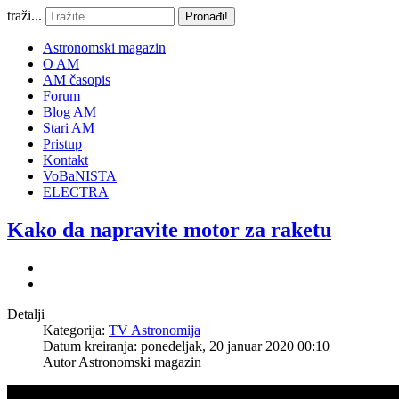
traži...
Pronađi!
Astronomski magazin
O AM
AM časopis
Forum
Blog AM
Stari AM
Pristup
Kontakt
VoBaNISTA
ELECTRA
Kako da napravite motor za raketu
Detalji
Kategorija:
TV Astronomija
Datum kreiranja: ponedeljak, 20 januar 2020 00:10
Autor
Astronomski magazin