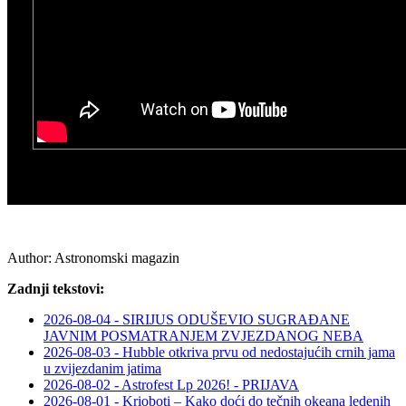
Author:
Astronomski magazin
Zadnji tekstovi:
2026-08-04 - SIRIJUS ODUŠEVIO SUGRAĐANE
JAVNIM POSMATRANJEM ZVJEZDANOG NEBA
2026-08-03 - Hubble otkriva prvu od nedostajućih crnih jama
u zvijezdanim jatima
2026-08-02 - Astrofest Lp 2026! - PRIJAVA
2026-08-01 - Krioboti – Kako doći do tečnih okeana ledenih