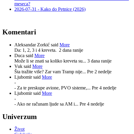
meseca?
2026-07-31 - Kako do Petnice (2026)
Komentari
Aleksandar Zorkić said
More
Da: 1, 2, 3 i 4 kreveta.
2 dana ranije
Duca said
More
Može li se znati sa koliko kreveta su...
3 dana ranije
Vuk said
More
Šta tražite više? Zar vam Tramp nije...
Pre 2 nedelje
Ljubomir said
More
-
- Za te preskupe avione, PVO sisteme,...
Pre 4 nedelje
Ljubomir said
More
-
- Ako ne računam ljude sa AM i...
Pre 4 nedelje
Univerzum
Život