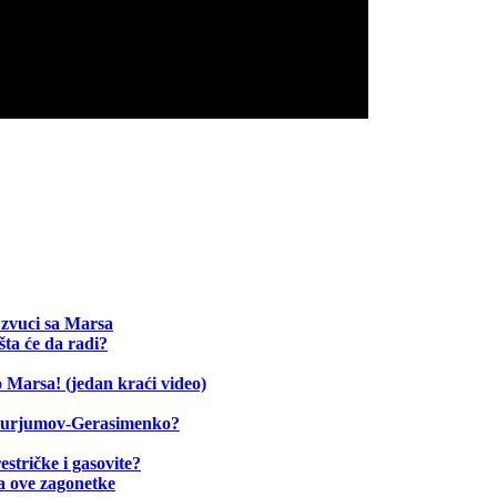
 zvuci sa Marsa
šta će da radi?
 Marsa! (jedan kraći video)
7P/Čurjumov-Gerasimenko?
estričke i gasovite?
a ove zagonetke