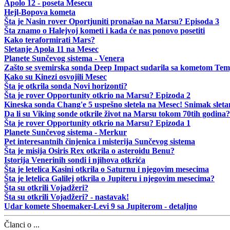
Apolo 12 - poseta Mesecu
Hejl-Bopova kometa
Šta je Nasin rover Oportjuniti pronašao na Marsu? Episoda 3
Šta znamo o Halejvoj kometi i kada će nas ponovo posetiti
Kako teraformirati Mars?
Sletanje Apola 11 na Mesec
Planete Sunčevog sistema - Venera
Zašto se svemirska sonda Deep Impact sudarila sa kometom Tem
Kako su Kinezi osvojili Mesec
Šta je otkrila sonda Novi horizonti?
Šta je rover Opportunity otkrio na Marsu? Epizoda 2
Kineska sonda Chang'e 5 uspešno sletela na Mesec! Snimak sleta
Da li su Viking sonde otkrile život na Marsu tokom 70tih godina?
Šta je rover Opportunity otkrio na Marsu? Epizoda 1
Planete Sunčevog sistema - Merkur
Pet interesantnih činjenica i misterija Sunčevog sistema
Šta je misija Osiris Rex otkrila o asteroidu Benu?
Istorija Venerinih sondi i njihova otkrića
Šta je letelica Kasini otkrila o Saturnu i njegovim mesecima
Šta je letelica Galilej otkrila o Jupiteru i njegovim mesecima?
Šta su otkrili Vojadžeri?
Šta su otkrili Vojadžeri? - nastavak!
Udar komete Shoemaker-Levi 9 sa Jupiterom - detaljno
Članci o ...