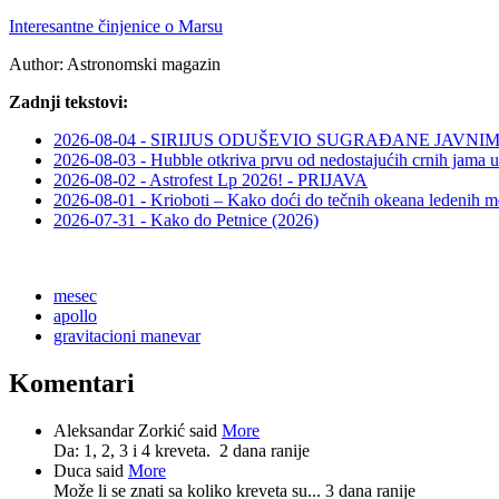
Interesantne činjenice o Marsu
Author:
Astronomski magazin
Zadnji tekstovi:
2026-08-04 - SIRIJUS ODUŠEVIO SUGRAĐANE JAV
2026-08-03 - Hubble otkriva prvu od nedostajućih crnih jama u
2026-08-02 - Astrofest Lp 2026! - PRIJAVA
2026-08-01 - Krioboti – Kako doći do tečnih okeana ledenih m
2026-07-31 - Kako do Petnice (2026)
mesec
apollo
gravitacioni manevar
Komentari
Aleksandar Zorkić said
More
Da: 1, 2, 3 i 4 kreveta.
2 dana ranije
Duca said
More
Može li se znati sa koliko kreveta su...
3 dana ranije