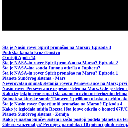
Šta je Nasin rover Spirit pronašao na Marsu? Epizoda 3
Podrška kanalu kroz članstvo
O misiji Apolo 14
Šta je NASA-in rover Spirit pronašao na Marsu? Epizoda 2
Šta je NASA-ina sonda Junona otkrila o Jupiteru?
Šta je NASA-in rover Spirit pronašao na Marsu? Epizoda 1
Planete Sunčevog sistema - Mars
Neverovatan snimak sletanja rovera Perseverance na Mars; prvi
Nasin rover Perseverance uspešno sleteo na Mars. Gde je sleteo i 
Kako izgledaju crne rupa i šta znamo o ovim misterioznim telima
Snimak sa kineske sonde Tianwen 1 prilikom ulaska u orbitu oko
Šta je Nasin rover Oportjuniti pronašao na Marsu? Epizoda 4
Kako je izgledala misija Rozeta i šta je sve otkrila o kometi 6
Planete Sunčevog sistema - Zemlja
Kako je nastao Sunčev sistem i zašto postoji podela planeta na ter
Gde su vanzemaljci? Fermijev paradoks i 10 potencijalnih rešenj