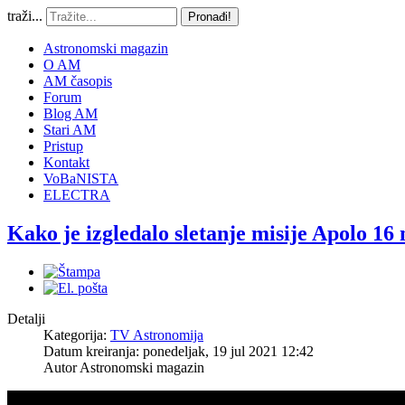
traži...
Pronađi!
Astronomski magazin
O AM
AM časopis
Forum
Blog AM
Stari AM
Pristup
Kontakt
VoBaNISTA
ELECTRA
Kako je izgledalo sletanje misije Apolo 16
Detalji
Kategorija:
TV Astronomija
Datum kreiranja: ponedeljak, 19 jul 2021 12:42
Autor
Astronomski magazin