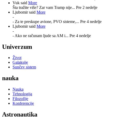
Vuk said
More
Šta tražite više? Zar vam Tramp nije...
Pre 2 nedelje
Ljubomir said
More
-
- Za te preskupe avione, PVO sisteme,...
Pre 4 nedelje
Ljubomir said
More
-
- Ako ne računam ljude sa AM i...
Pre 4 nedelje
Univerzum
Život
Galaksije
Sunčev sistem
nauka
Nauka
Tehnologija
Filozofije
Konferencije
Astronautika