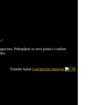
e?
goceno. Prikupljeni su novi podaci o našem
deo.
Youtube kanal
Gravitacioni manevar