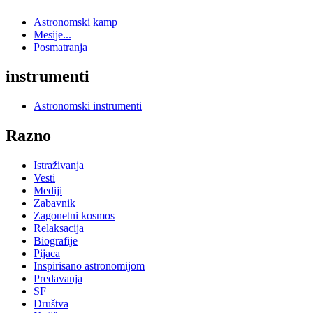
Astronomski kamp
Mesije...
Posmatranja
instrumenti
Astronomski instrumenti
Razno
Istraživanja
Vesti
Mediji
Zabavnik
Zagonetni kosmos
Relaksacija
Biografije
Pijaca
Inspirisano astronomijom
Predavanja
SF
Društva