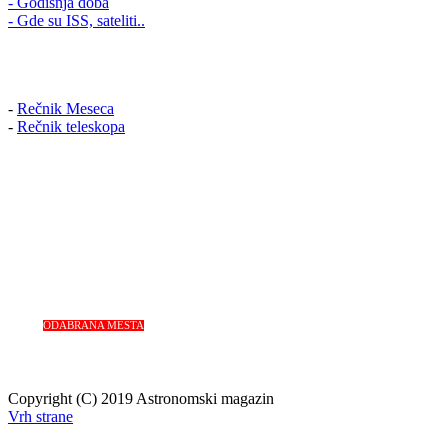
- Godišnja doba
- Gde su ISS, sateliti..
-
Rečnik Meseca
-
Rečnik teleskopa
ODABRANA MESTA
Copyright (C) 2019 Astronomski magazin
Vrh strane