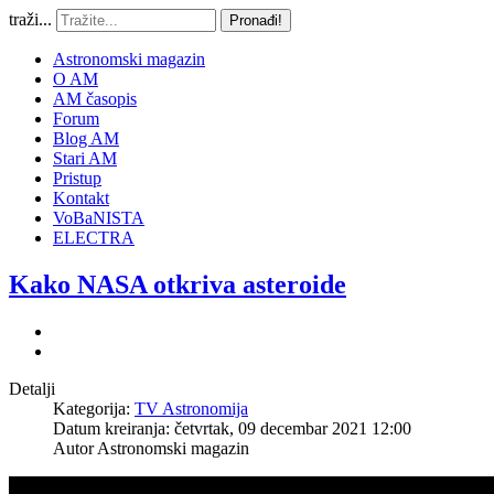
traži...
Pronađi!
Astronomski magazin
O AM
AM časopis
Forum
Blog AM
Stari AM
Pristup
Kontakt
VoBaNISTA
ELECTRA
Kako NASA otkriva asteroide
Detalji
Kategorija:
TV Astronomija
Datum kreiranja: četvrtak, 09 decembar 2021 12:00
Autor
Astronomski magazin