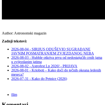
Author:
Astronomski magazin
Zadnji tekstovi:
2026-08-04 - SIRIJUS ODUŠEVIO SUGRAĐANE
JAVNIM POSMATRANJEM ZVJEZDANOG NEBA
2026-08-03 - Hubble otkriva prvu od nedostajućih crnih jama
u zvijezdanim jatima
2026-08-02 - Astrofest Lp 2026! - PRIJAVA
2026-08-01 - Krioboti – Kako doći do tečnih okeana ledenih
meseca?
2026-07-31 - Kako do Petnice (2026)
film
Komentari