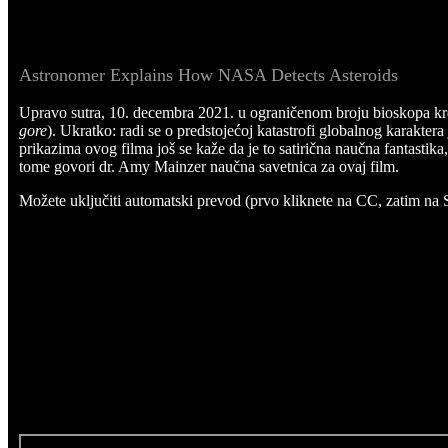
Astronomer Explains How NASA Detects Asteroids
Upravo sutra, 10. decembra 2021. u ograničenom broju bioskopa kr
gore
). Ukratko: radi se o predstojećoj katastrofi globalnog karakte
prikazima ovog filma još se kaže da je to satirična naučna fantastika, 
tome govori dr. Amy Mainzer naučna savetnica za ovaj film.
Možete uključiti automatski prevod (prvo kliknete na CC, zatim na Set
eruywueyirtrertweuyrtweutruiwyeriuyweriowi