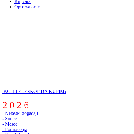
Knjižara
Opservatorije
KOJI TELESKOP DA KUPIM?
2 0 2 6
- Nebeski događaji
- Sunce
- Mesec
- Pomračenja