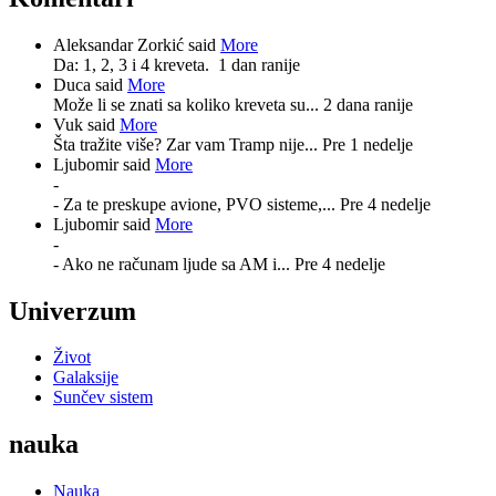
Aleksandar Zorkić said
More
Da: 1, 2, 3 i 4 kreveta.
1 dan ranije
Duca said
More
Može li se znati sa koliko kreveta su...
2 dana ranije
Vuk said
More
Šta tražite više? Zar vam Tramp nije...
Pre 1 nedelje
Ljubomir said
More
-
- Za te preskupe avione, PVO sisteme,...
Pre 4 nedelje
Ljubomir said
More
-
- Ako ne računam ljude sa AM i...
Pre 4 nedelje
Univerzum
Život
Galaksije
Sunčev sistem
nauka
Nauka