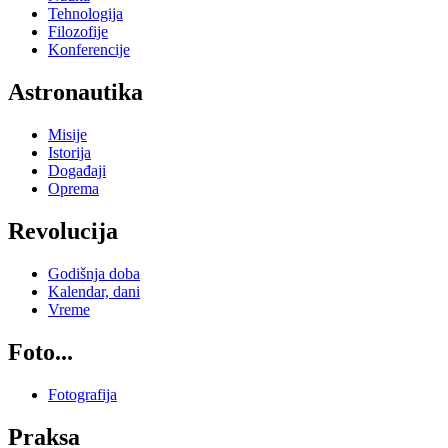
Tehnologija
Filozofije
Konferencije
Astronautika
Misije
Istorija
Događaji
Oprema
Revolucija
Godišnja doba
Kalendar, dani
Vreme
Foto...
Fotografija
Praksa