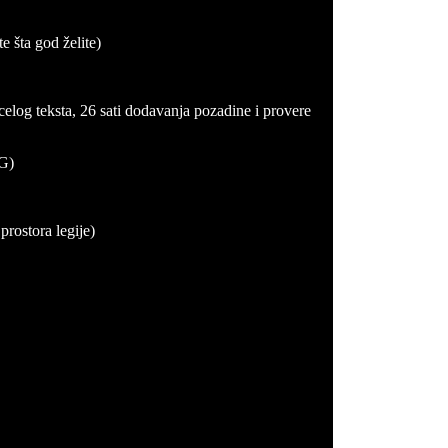
e šta god želite)
celog teksta, 26 sati dodavanja pozadine i provere
G)
prostora legije)