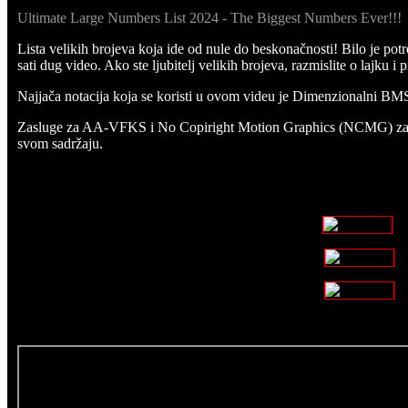
Ultimate Large Numbers List 2024 - The Biggest Numbers Ever!!!
Lista velikih brojeva koja ide od nule do beskonačnosti! Bilo je po
sati dug video. Ako ste ljubitelj velikih brojeva, razmislite o lajku i p
Najjača notacija koja se koristi u ovom videu je Dimenzionalni 
Zasluge za AA-VFKS i No Copiright Motion Graphics (NCMG) za o
svom sadržaju.