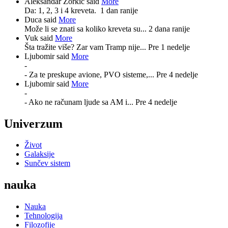
Aleksandar Zorkić said
More
Da: 1, 2, 3 i 4 kreveta.
1 dan ranije
Duca said
More
Može li se znati sa koliko kreveta su...
2 dana ranije
Vuk said
More
Šta tražite više? Zar vam Tramp nije...
Pre 1 nedelje
Ljubomir said
More
-
- Za te preskupe avione, PVO sisteme,...
Pre 4 nedelje
Ljubomir said
More
-
- Ako ne računam ljude sa AM i...
Pre 4 nedelje
Univerzum
Život
Galaksije
Sunčev sistem
nauka
Nauka
Tehnologija
Filozofije