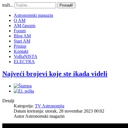
traži...
Pronađi!
Astronomski magazin
O AM
AM časopis
Forum
Blog AM
Stari AM
Pristup
Kontakt
VoBaNISTA
ELECTRA
Najveći brojevi koje ste ikada videli
Detalji
Kategorija:
TV Astronomija
Datum kreiranja: utorak, 28 novembar 2023 00:02
Autor
Astronomski magazin