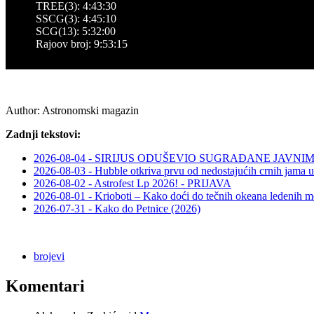
TREE(3): 4:43:30
SSCG(3): 4:45:10
SCG(13): 5:32:00
Rajoov broj: 9:53:15
Author:
Astronomski magazin
Zadnji tekstovi:
2026-08-04 - SIRIJUS ODUŠEVIO SUGRAĐANE JAV
2026-08-03 - Hubble otkriva prvu od nedostajućih crnih jama u
2026-08-02 - Astrofest Lp 2026! - PRIJAVA
2026-08-01 - Krioboti – Kako doći do tečnih okeana ledenih m
2026-07-31 - Kako do Petnice (2026)
brojevi
Komentari