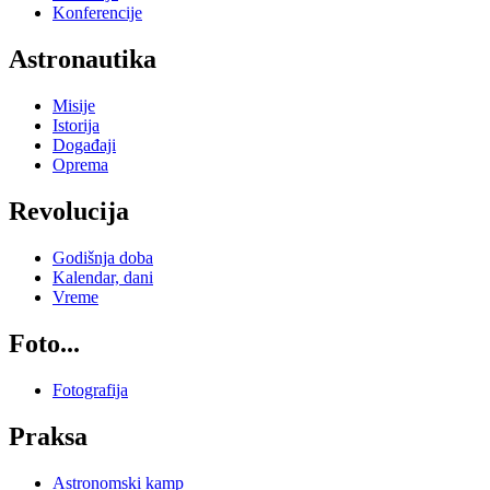
Konferencije
Astronautika
Misije
Istorija
Događaji
Oprema
Revolucija
Godišnja doba
Kalendar, dani
Vreme
Foto...
Fotografija
Praksa
Astronomski kamp