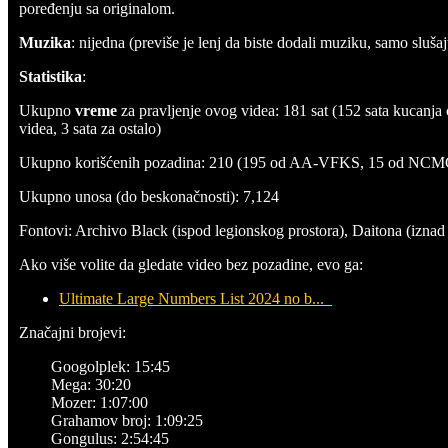
poređenju sa originalom.
Muzika
: nijedna (previše je lenj da biste dodali muziku, samo slušajt
Statistika
:
Ukupno
vreme
za pravljenje ovog videa: 181 sat (152 sata kucanja 
videa, 3 sata za ostalo)
Ukupno korišćenih pozadina: 210 (195 od AA-VFKS, 15 od NCM
Ukupno unosa (do beskonačnosti): 7,124
Fontovi: Archivo Black (ispod legionskog prostora), Daitona (iznad 
Ako više volite da gledate video bez pozadine, evo ga:
Ultimate Large Numbers List 2024 no b...
Značajni brojevi:
Googolplek: 15:45
Mega: 30:20
Mozer: 1:07:00
Grahamov broj: 1:09:25
Gongulus: 2:54:45