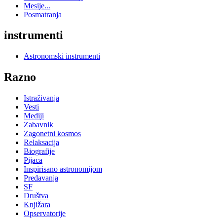
Mesije...
Posmatranja
instrumenti
Astronomski instrumenti
Razno
Istraživanja
Vesti
Mediji
Zabavnik
Zagonetni kosmos
Relaksacija
Biografije
Pijaca
Inspirisano astronomijom
Predavanja
SF
Društva
Knjižara
Opservatorije