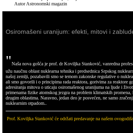
Autor
Astronomski magazin
Osiromašeni uranijum: efekti, mitovi i zablude
"
Naša nova gošća je prof. dr Koviljka Stanković, vanredna profe
užu naučnu oblast nuklearna tehnika i predsednica Srpskog nuklear
našoj zemlji, pozabavili smo se temom zakonske regulative o nukl
ali smo govorili i o principima rada reaktora, gorivima za reaktore g
adresiranja mitova o uticaju osiromašenog uranijuma na ljude i živo
primenama fizike atomskog jezgra na problem klimatskih promena, ka
drugim oblastima. Naravno, jedan deo je posvećen, ne samo zračenjim
nuklearnim otpadom..
Prof. Koviljka Stanković će održati predavanje na našem ovogod