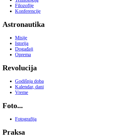
Filozofije
Konferencije
Astronautika
Misije
Istorija
Događaji
Oprema
Revolucija
Godišnja doba
Kalendar, dani
Vreme
Foto...
Fotografija
Praksa