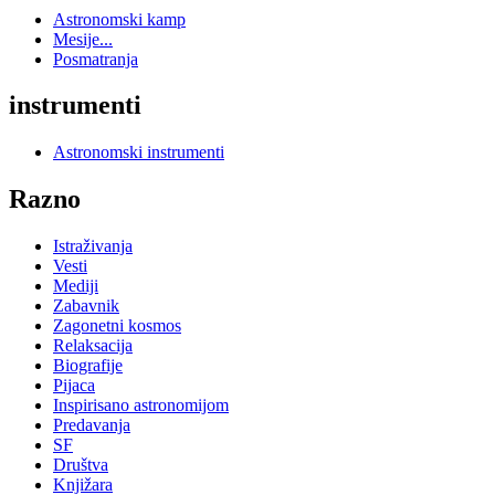
Astronomski kamp
Mesije...
Posmatranja
instrumenti
Astronomski instrumenti
Razno
Istraživanja
Vesti
Mediji
Zabavnik
Zagonetni kosmos
Relaksacija
Biografije
Pijaca
Inspirisano astronomijom
Predavanja
SF
Društva
Knjižara