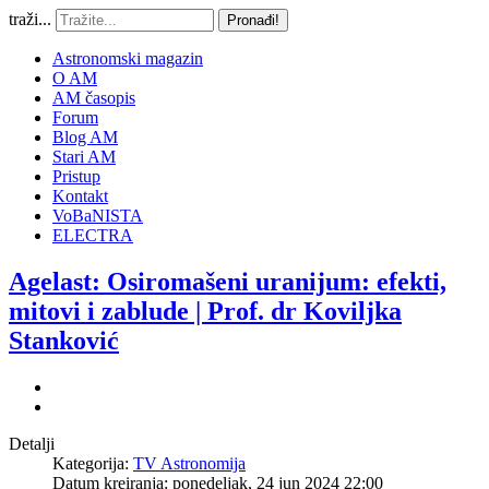
traži...
Pronađi!
Astronomski magazin
O AM
AM časopis
Forum
Blog AM
Stari AM
Pristup
Kontakt
VoBaNISTA
ELECTRA
Agelast: Osiromašeni uranijum: efekti,
mitovi i zablude | Prof. dr Koviljka
Stanković
Detalji
Kategorija:
TV Astronomija
Datum kreiranja: ponedeljak, 24 jun 2024 22:00