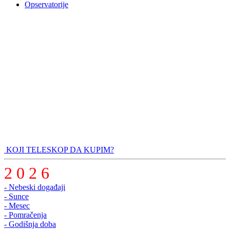
Opservatorije
KOJI TELESKOP DA KUPIM?
2 0 2 6
- Nebeski događaji
- Sunce
- Mesec
- Pomračenja
- Godišnja doba