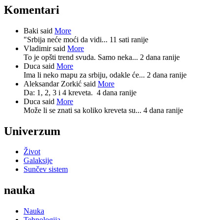
Komentari
Baki said
More
"Srbija neće moći da vidi...
11 sati ranije
Vladimir said
More
To je opšti trend svuda. Samo neka...
2 dana ranije
Duca said
More
Ima li neko mapu za srbiju, odakle će...
2 dana ranije
Aleksandar Zorkić said
More
Da: 1, 2, 3 i 4 kreveta.
4 dana ranije
Duca said
More
Može li se znati sa koliko kreveta su...
4 dana ranije
Univerzum
Život
Galaksije
Sunčev sistem
nauka
Nauka
Tehnologija