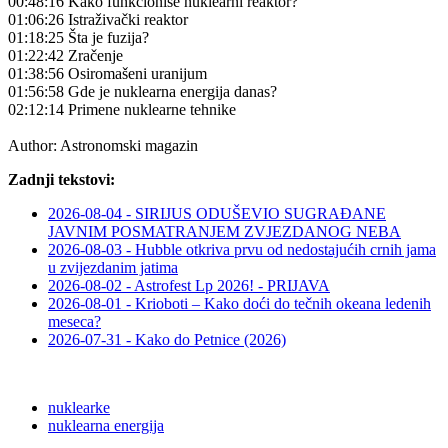
00:48:16 Kako funkcionise nuklearni reaktor?
01:06:26 Istraživački reaktor
01:18:25 Šta je fuzija?
01:22:42 Zračenje
01:38:56 Osiromašeni uranijum
01:56:58 Gde je nuklearna energija danas?
02:12:14 Primene nuklearne tehnike
Author:
Astronomski magazin
Zadnji tekstovi:
2026-08-04 - SIRIJUS ODUŠEVIO SUGRAĐANE
JAVNIM POSMATRANJEM ZVJEZDANOG NEBA
2026-08-03 - Hubble otkriva prvu od nedostajućih crnih jama
u zvijezdanim jatima
2026-08-02 - Astrofest Lp 2026! - PRIJAVA
2026-08-01 - Krioboti – Kako doći do tečnih okeana ledenih
meseca?
2026-07-31 - Kako do Petnice (2026)
nuklearke
nuklearna energija