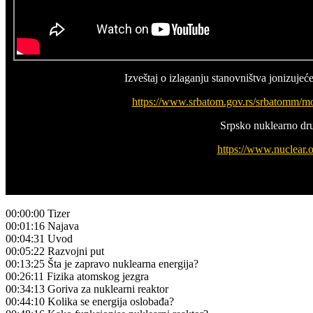
Izveštaj o izlaganju stanovništva jonizuje
https://www.srbatom.gov.rs/
srbatomm/mo
Srpsko nuklearno dr
https://www.nuclear.o
00:00:00 Tizer
00:01:16 Najava
00:04:31 Uvod
00:05:22 Razvojni put
00:13:25 Šta je zapravo nuklearna energija?
00:26:11 Fizika atomskog jezgra
00:34:13 Goriva za nuklearni reaktor
00:44:10 Kolika se energija oslobađa?