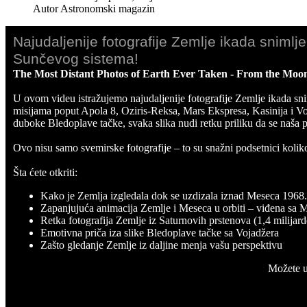
Autor
Astronomski magazin
Najudaljenije fotografije Zemlje ikada snimlj
Sunčevog sistema!
The Most Distant Photos of Earth Ever Taken - From the Moon 
U ovom videu istražujemo najudaljenije fotografije Zemlje ikada sni
misijama poput Apola 8, Oziris-Reksa, Mars Ekspresa, Kasinija i V
duboke Bledoplave tačke, svaka slika nudi retku priliku da se naša pl
Ovo nisu samo svemirske fotografije – to su snažni podsetnici kolik
Šta ćete otkriti:
Kako je Zemlja izgledala dok se uzdizala iznad Meseca 1968
Zapanjujuća animacija Zemlje i Meseca u orbiti – viđena sa 
Retka fotografija Zemlje iz Saturnovih prstenova (1,4 milijard
Emotivna priča iza slike Bledoplave tačke sa Vojadžera
Zašto gledanje Zemlje iz daljine menja vašu perspektivu
Možete u