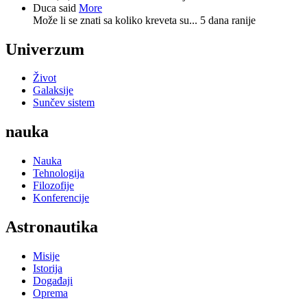
Duca said
More
Može li se znati sa koliko kreveta su...
5 dana ranije
Univerzum
Život
Galaksije
Sunčev sistem
nauka
Nauka
Tehnologija
Filozofije
Konferencije
Astronautika
Misije
Istorija
Događaji
Oprema