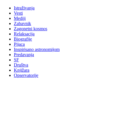
Istraživanja
Vesti
Mediji
Zabavnik
Zagonetni kosmos
Relaksacija
Biografije
Pijaca
Inspirisano astronomijom
Predavanja
SF
Društva
Knjižara
Opservatorije