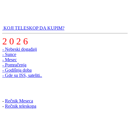
KOJI TELESKOP DA KUPIM?
2 0 2 6
- Nebeski događaji
- Sunce
- Mesec
- Pomračenja
- Godišnja doba
- Gde su ISS, sateliti..
-
Rečnik Meseca
-
Rečnik teleskopa