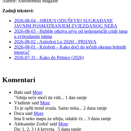
Author:
Astronomski magazin
Zadnji tekstovi:
2026-08-04 - SIRIJUS ODUŠEVIO SUGRAĐANE
JAVNIM POSMATRANJEM ZVJEZDANOG NEBA
2026-08-03 - Hubble otkriva prvu od nedostajućih crnih jama
u zvijezdanim jatima
2026-08-02 - Astrofest Lp 2026! - PRIJAVA
2026-08-01 - Krioboti – Kako doći do tečnih okeana ledenih
meseca?
2026-07-31 - Kako do Petnice (2026)
Komentari
Baki said
More
"Srbija neće moći da vidi...
1 dan ranije
Vladimir said
More
To je opšti trend svuda. Samo neka...
2 dana ranije
Duca said
More
Ima li neko mapu za srbiju, odakle će...
3 dana ranije
Aleksandar Zorkić said
More
Da: 1, 2, 3 i 4 kreveta.
5 dana ranije