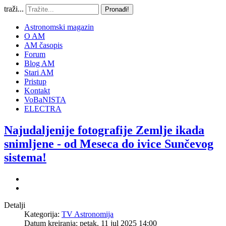
traži...
Pronađi!
Astronomski magazin
O AM
AM časopis
Forum
Blog AM
Stari AM
Pristup
Kontakt
VoBaNISTA
ELECTRA
Najudaljenije fotografije Zemlje ikada
snimljene - od Meseca do ivice Sunčevog
sistema!
Detalji
Kategorija:
TV Astronomija
Datum kreiranja: petak, 11 jul 2025 14:00