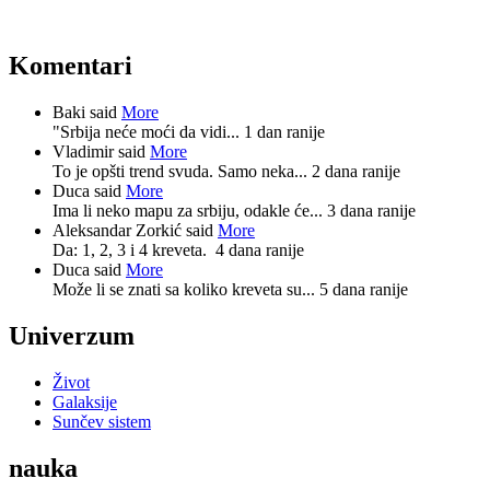
Komentari
Baki said
More
"Srbija neće moći da vidi...
1 dan ranije
Vladimir said
More
To je opšti trend svuda. Samo neka...
2 dana ranije
Duca said
More
Ima li neko mapu za srbiju, odakle će...
3 dana ranije
Aleksandar Zorkić said
More
Da: 1, 2, 3 i 4 kreveta.
4 dana ranije
Duca said
More
Može li se znati sa koliko kreveta su...
5 dana ranije
Univerzum
Život
Galaksije
Sunčev sistem
nauka