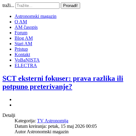
traži...
Pronađi!
Astronomski magazin
O AM
AM časopis
Forum
Blog AM
Stari AM
Pristup
Kontakt
VoBaNISTA
ELECTRA
SCT eksterni fokuser: prava razlika ili
potpuno preterivanje?
Detalji
Kategorija:
TV Astronomija
Datum kreiranja: petak, 15 maj 2026 00:05
Autor
Astronomski magazin