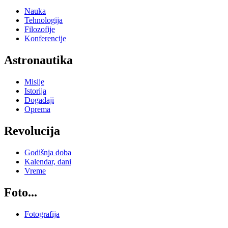
Nauka
Tehnologija
Filozofije
Konferencije
Astronautika
Misije
Istorija
Događaji
Oprema
Revolucija
Godišnja doba
Kalendar, dani
Vreme
Foto...
Fotografija