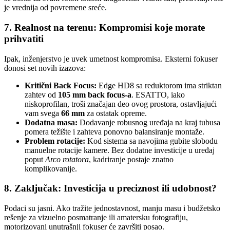
je vrednija od povremene sreće.
7. Realnost na terenu: Kompromisi koje morate
prihvatiti
Ipak, inženjerstvo je uvek umetnost kompromisa. Eksterni fokuser
donosi set novih izazova:
Kritični Back Focus:
Edge HD8 sa reduktorom ima striktan
zahtev od
105 mm back focus-a
. ESATTO, iako
niskoprofilan, troši značajan deo ovog prostora, ostavljajući
vam svega
66 mm
za ostatak opreme.
Dodatna masa:
Dodavanje robusnog uređaja na kraj tubusa
pomera težište i zahteva ponovno balansiranje montaže.
Problem rotacije:
Kod sistema sa navojima gubite slobodu
manuelne rotacije kamere. Bez dodatne investicije u uređaj
poput
Arco rotatora
, kadriranje postaje znatno
komplikovanije.
8. Zaključak: Investicija u preciznost ili udobnost?
Podaci su jasni. Ako tražite jednostavnost, manju masu i budžetsko
rešenje za vizuelno posmatranje ili amatersku fotografiju,
motorizovani unutrašnji fokuser će završiti posao.