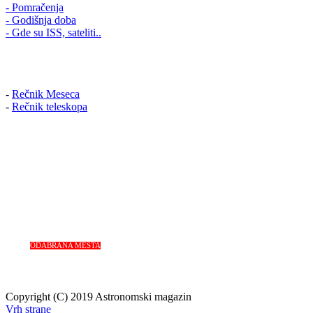
- Pomračenja
- Godišnja doba
- Gde su ISS, sateliti..
-
Rečnik Meseca
-
Rečnik teleskopa
ODABRANA MESTA
Copyright (C) 2019 Astronomski magazin
Vrh strane