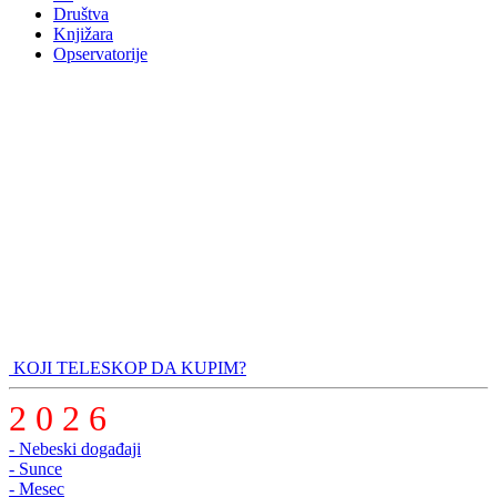
Društva
Knjižara
Opservatorije
KOJI TELESKOP DA KUPIM?
2 0 2 6
- Nebeski događaji
- Sunce
- Mesec