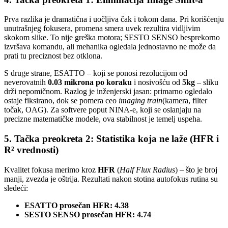
Prva razlika je dramatična i uočljiva čak i tokom dana. Pri korišćenju
unutrašnjeg fokusera, promena smera uvek rezultira vidljivim
skokom slike. To nije greška motora; SESTO SENSO besprekorno
izvršava komandu, ali mehanika ogledala jednostavno ne može da
prati tu preciznost bez otklona.
S druge strane, ESATTO – koji se ponosi rezolucijom od
neverovatnih
0.03 mikrona po koraku
i nosivošću od
5kg
– sliku
drži nepomičnom. Razlog je inženjerski jasan: primarno ogledalo
ostaje fiksirano, dok se pomera ceo
imaging train
(kamera, filter
točak, OAG). Za softvere poput NINA-e, koji se oslanjaju na
precizne matematičke modele, ova stabilnost je temelj uspeha.
5. Tačka preokreta 2: Statistika koja ne laže (HFR i
R² vrednosti)
Kvalitet fokusa merimo kroz
HFR
(
Half Flux Radius
) – što je broj
manji, zvezda je oštrija. Rezultati nakon stotina autofokus rutina su
sledeći:
ESATTO prosečan HFR: 4.38
SESTO SENSO prosečan HFR: 4.74