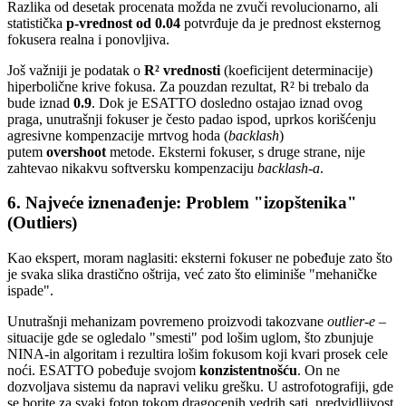
Razlika od desetak procenata možda ne zvuči revolucionarno, ali
statistička
p-vrednost od 0.04
potvrđuje da je prednost eksternog
fokusera realna i ponovljiva.
Još važniji je podatak o
R² vrednosti
(koeficijent determinacije)
hiperbolične krive fokusa. Za pouzdan rezultat, R² bi trebalo da
bude iznad
0.9
. Dok je ESATTO dosledno ostajao iznad ovog
praga, unutrašnji fokuser je često padao ispod, uprkos korišćenju
agresivne kompenzacije mrtvog hoda (
backlash
)
putem
overshoot
metode. Eksterni fokuser, s druge strane, nije
zahtevao nikakvu softversku kompenzaciju
backlash-a
.
6. Najveće iznenađenje: Problem "izopštenika"
(Outliers)
Kao ekspert, moram naglasiti: eksterni fokuser ne pobeđuje zato što
je svaka slika drastično oštrija, već zato što eliminiše "mehaničke
ispade".
Unutrašnji mehanizam povremeno proizvodi takozvane
outlier-e
–
situacije gde se ogledalo "smesti" pod lošim uglom, što zbunjuje
NINA-in algoritam i rezultira lošim fokusom koji kvari prosek cele
noći. ESATTO pobeđuje svojom
konzistentnošću
. On ne
dozvoljava sistemu da napravi veliku grešku. U astrofotografiji, gde
se borite za svaki foton tokom dragocenih vedrih sati, predvidljivost