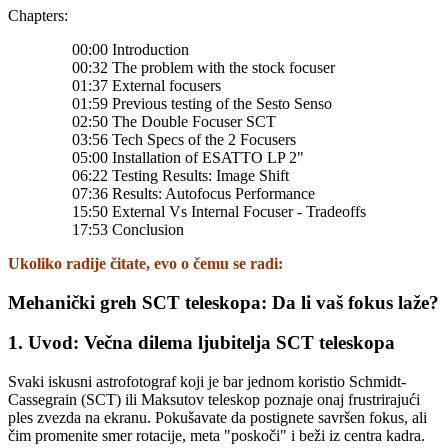
Chapters:
00:00 Introduction
00:32 The problem with the stock focuser
01:37 External focusers
01:59 Previous testing of the Sesto Senso
02:50 The Double Focuser SCT
03:56 Tech Specs of the 2 Focusers
05:00 Installation of ESATTO LP 2"
06:22 Testing Results: Image Shift
07:36 Results: Autofocus Performance
15:50 External Vs Internal Focuser - Tradeoffs
17:53 Conclusion
Ukoliko
radije čitate, evo o čemu se radi:
Mehanički greh SCT teleskopa: Da li vaš fokus laže?
1. Uvod: Večna dilema ljubitelja SCT teleskopa
Svaki iskusni astrofotograf koji je bar jednom koristio Schmidt-
Cassegrain (SCT) ili Maksutov teleskop poznaje onaj frustrirajući
ples zvezda na ekranu. Pokušavate da postignete savršen fokus, ali
čim promenite smer rotacije, meta "poskoči" i beži iz centra kadra.