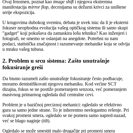
Ovaj fenomen, poznat kao
image shift
i njegova ekstremna
manifestacija
mirror flop
, decenijama su dežurni krivci za uništene
serije ekspozicija.
U krugovima dubokog svemira, debata je uvek ista: da li je eksterni
fokuser neophodna evolucija vašeg optičkog sistema ili samo skupi
"gadget" koji pokušava da zamaskira lošu tehniku? Kao inženjeri i
fotografi, ne smemo se oslanjati na anegdote. Potrebni su nam
podaci, statistička značajnost i razumevanje mehanike koja se odvija
u mraku vašeg tubusa.
2. Problem u srcu sistema: Zašto unutrašnje
fokusiranje greši
Da bismo razumeli zašto unutrašnje fokusiranje često podbacuje,
moramo demistifikovati njegovu mehaniku. Kod većine SCT
dizajna, fokus se ne postiže pomeranjem senzora, već pomeranjem
masivnog primarnog ogledala duž centralne cevi.
Problem je u bazičnoj preciznoj mehanici: ogledalo se efektivno
gura sa samo jedne strane. To je inherentno neelegantno rešenje. Pri
svakoj promeni smera, ogledalo se ne pomera samo napred-nazad,
već se blago naginje (
tilt
).
Ogledalo se može smestiti malo drugačije pri promeni smera