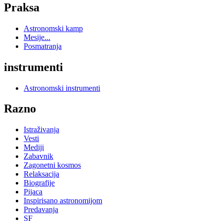
Praksa
Astronomski kamp
Mesije...
Posmatranja
instrumenti
Astronomski instrumenti
Razno
Istraživanja
Vesti
Mediji
Zabavnik
Zagonetni kosmos
Relaksacija
Biografije
Pijaca
Inspirisano astronomijom
Predavanja
SF