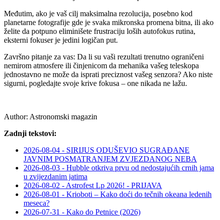
Međutim, ako je vaš cilj maksimalna rezolucija, posebno kod
planetarne fotografije gde je svaka mikronska promena bitna, ili ako
želite da potpuno eliminišete frustraciju loših autofokus rutina,
eksterni fokuser je jedini logičan put.
Završno pitanje za vas: Da li su vaši rezultati trenutno ograničeni
nemirom atmosfere ili činjenicom da mehanika vašeg teleskopa
jednostavno ne može da isprati preciznost vašeg senzora? Ako niste
sigurni, pogledajte svoje krive fokusa – one nikada ne lažu.
Author:
Astronomski magazin
Zadnji tekstovi:
2026-08-04 - SIRIJUS ODUŠEVIO SUGRAĐANE
JAVNIM POSMATRANJEM ZVJEZDANOG NEBA
2026-08-03 - Hubble otkriva prvu od nedostajućih crnih jama
u zvijezdanim jatima
2026-08-02 - Astrofest Lp 2026! - PRIJAVA
2026-08-01 - Krioboti – Kako doći do tečnih okeana ledenih
meseca?
2026-07-31 - Kako do Petnice (2026)