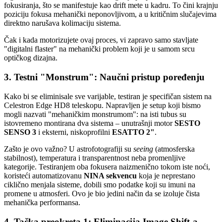
fokusiranja, što se manifestuje kao drift mete u kadru. To čini krajnju
poziciju fokusa mehanički neponovljivom, a u kritičnim slučajevima
direktno narušava kolimaciju sistema.
Čak i kada motorizujete ovaj proces, vi zapravo samo stavljate
"digitalni flaster" na mehanički problem koji je u samom srcu
optičkog dizajna.
3. Testni "Monstrum": Naučni pristup poređenju
Kako bi se eliminisale sve varijable, testiran je specifičan sistem na
Celestron Edge HD8 teleskopu. Napravljen je setup koji bismo
mogli nazvati "mehaničkim monstrumom": na isti tubus su
istovremeno montirana dva sistema – unutrašnji motor
SESTO
SENSO 3
i eksterni, niskoprofilni
ESATTO 2"
.
Zašto je ovo važno? U astrofotografiji su
seeing
(atmosferska
stabilnost), temperatura i transparentnost neba promenljive
kategorije. Testiranjem oba fokusera naizmenično tokom iste noći,
koristeći automatizovanu
NINA sekvencu
koja je neprestano
ciklično menjala sisteme, dobili smo podatke koji su imuni na
promene u atmosferi. Ovo je bio jedini način da se izoluje čista
mehanička performansa.
4. Tačka preokreta 1: Eliminacija Image Shift-a