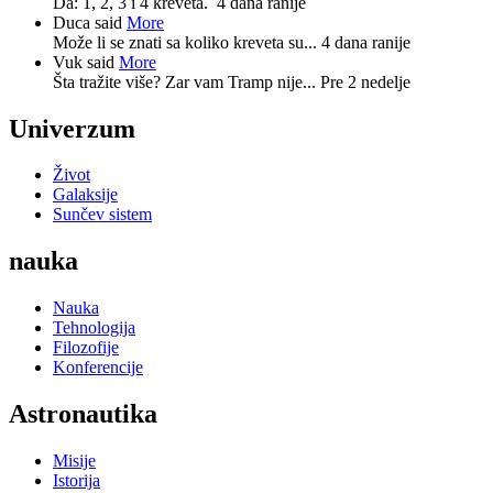
Da: 1, 2, 3 i 4 kreveta.
4 dana ranije
Duca said
More
Može li se znati sa koliko kreveta su...
4 dana ranije
Vuk said
More
Šta tražite više? Zar vam Tramp nije...
Pre 2 nedelje
Univerzum
Život
Galaksije
Sunčev sistem
nauka
Nauka
Tehnologija
Filozofije
Konferencije
Astronautika
Misije
Istorija