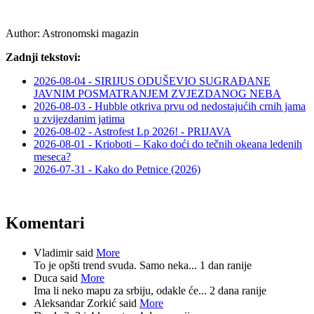
Author:
Astronomski magazin
Zadnji tekstovi:
2026-08-04 - SIRIJUS ODUŠEVIO SUGRAĐANE
JAVNIM POSMATRANJEM ZVJEZDANOG NEBA
2026-08-03 - Hubble otkriva prvu od nedostajućih crnih jama
u zvijezdanim jatima
2026-08-02 - Astrofest Lp 2026! - PRIJAVA
2026-08-01 - Krioboti – Kako doći do tečnih okeana ledenih
meseca?
2026-07-31 - Kako do Petnice (2026)
Komentari
Vladimir said
More
To je opšti trend svuda. Samo neka...
1 dan ranije
Duca said
More
Ima li neko mapu za srbiju, odakle će...
2 dana ranije
Aleksandar Zorkić said
More