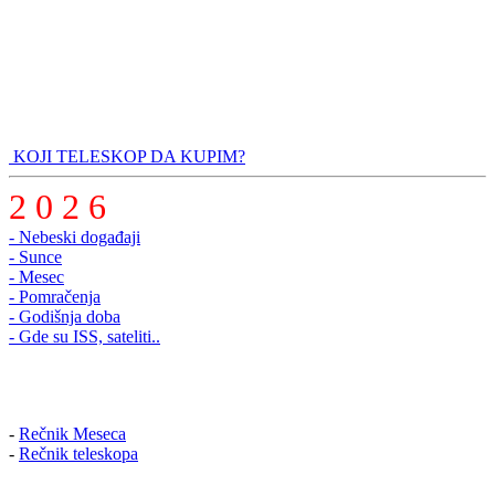
KOJI TELESKOP DA KUPIM?
2 0 2 6
- Nebeski događaji
- Sunce
- Mesec
- Pomračenja
- Godišnja doba
- Gde su ISS, sateliti..
-
Rečnik Meseca
-
Rečnik teleskopa