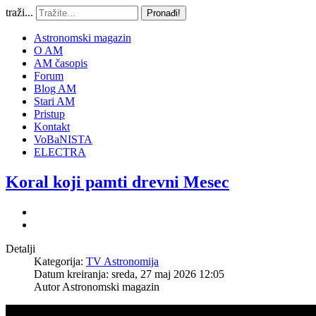
traži...
Pronađi!
Astronomski magazin
O AM
AM časopis
Forum
Blog AM
Stari AM
Pristup
Kontakt
VoBaNISTA
ELECTRA
Koral koji pamti drevni Mesec
Detalji
Kategorija:
TV Astronomija
Datum kreiranja: sreda, 27 maj 2026 12:05
Autor
Astronomski magazin