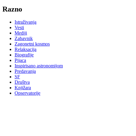
Razno
Istraživanja
Vesti
Mediji
Zabavnik
Zagonetni kosmos
Relaksacija
Biografije
Pijaca
Inspirisano astronomijom
Predavanja
SF
Društva
Knjižara
Opservatorije