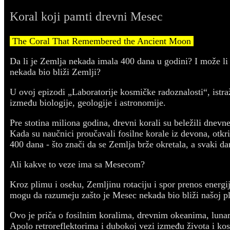
Koral koji pamti drevni Mesec
The Coral That Remembered the Ancient Moon
Da li je Zemlja nekada imala 400 dana u godini? I može li f
nekada bio bliži Zemlji?
U ovoj epizodi „Laboratorije kosmičke radoznalosti“, istr
između biologije, geologije i astronomije.
Pre stotina miliona godina, drevni korali su beležili dnevne 
Kada su naučnici proučavali fosilne korale iz devona, otkr
400 dana - što znači da se Zemlja brže okretala, a svaki dan 
Ali kakve to veze ima sa Mesecom?
Kroz plimu i oseku, Zemljinu rotaciju i spor prenos energ
mogu da razumeju zašto je Mesec nekada bio bliži našoj plan
Ovo je priča o fosilnim koralima, drevnim okeanima, luna
Apolo retroreflektorima i dubokoj vezi između života i ko