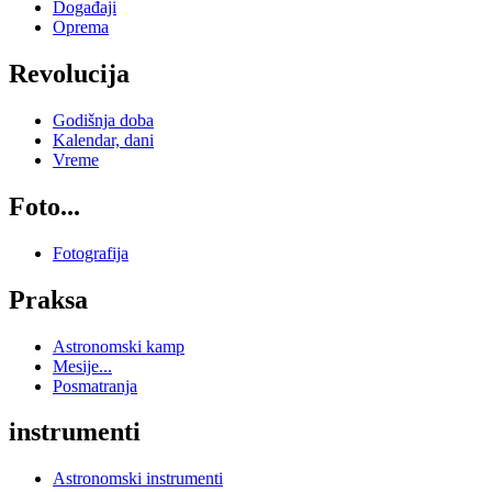
Događaji
Oprema
Revolucija
Godišnja doba
Kalendar, dani
Vreme
Foto...
Fotografija
Praksa
Astronomski kamp
Mesije...
Posmatranja
instrumenti
Astronomski instrumenti