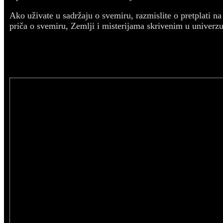
Ako uživate u sadržaju o svemiru, razmislite o pretplati n
priča o svemiru, Zemlji i misterijama skrivenim u univerz