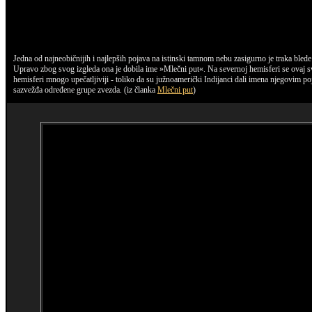
Jedna od najneobičnijih i najlepših pojava na istinski tamnom nebu zasigurno je traka blede 
Upravo zbog svog izgleda ona je dobila ime »Mlečni put«. Na severnoj hemisferi se ovaj sve
hemisferi mnogo upečatljiviji - toliko da su južnoamerički Indijanci dali imena njegovim p
sazvežđa određene grupe zvezda. (iz članka
Mlečni put
)