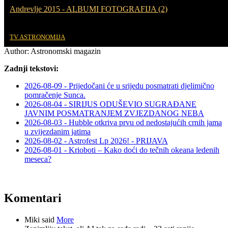
Andrevlje 2015 - ALBUMI FOTOGRAFIJA (2)
TV ASTRONOMIJA
Author:
Astronomski magazin
Zadnji tekstovi:
2026-08-09 - Prijedočani će u srijedu posmatrati djelimično
pomračenje Sunca.
2026-08-04 - SIRIJUS ODUŠEVIO SUGRAĐANE
JAVNIM POSMATRANJEM ZVJEZDANOG NEBA
2026-08-03 - Hubble otkriva prvu od nedostajućih crnih jama
u zvijezdanim jatima
2026-08-02 - Astrofest Lp 2026! - PRIJAVA
2026-08-01 - Krioboti – Kako doći do tečnih okeana ledenih
meseca?
Komentari
Miki said
More