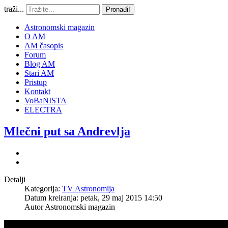
traži...
Pronađi!
Astronomski magazin
O AM
AM časopis
Forum
Blog AM
Stari AM
Pristup
Kontakt
VoBaNISTA
ELECTRA
Mlečni put sa Andrevlja
Detalji
Kategorija:
TV Astronomija
Datum kreiranja: petak, 29 maj 2015 14:50
Autor
Astronomski magazin