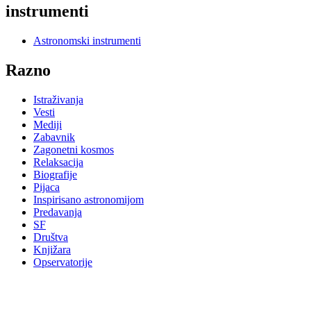
instrumenti
Astronomski instrumenti
Razno
Istraživanja
Vesti
Mediji
Zabavnik
Zagonetni kosmos
Relaksacija
Biografije
Pijaca
Inspirisano astronomijom
Predavanja
SF
Društva
Knjižara
Opservatorije