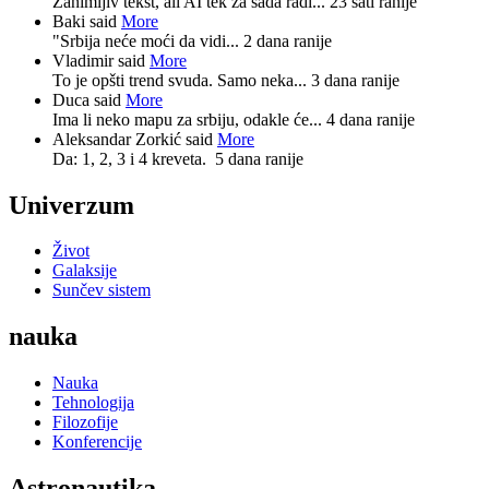
Zanimljiv tekst, ali AI tek za sada radi...
23 sati ranije
Baki said
More
"Srbija neće moći da vidi...
2 dana ranije
Vladimir said
More
To je opšti trend svuda. Samo neka...
3 dana ranije
Duca said
More
Ima li neko mapu za srbiju, odakle će...
4 dana ranije
Aleksandar Zorkić said
More
Da: 1, 2, 3 i 4 kreveta.
5 dana ranije
Univerzum
Život
Galaksije
Sunčev sistem
nauka
Nauka
Tehnologija
Filozofije
Konferencije
Astronautika