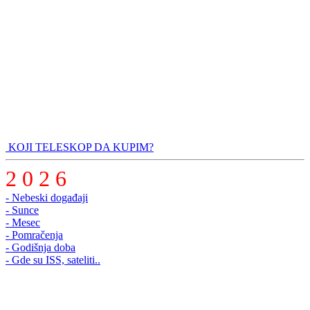
KOJI TELESKOP DA KUPIM?
2 0 2 6
- Nebeski događaji
- Sunce
- Mesec
- Pomračenja
- Godišnja doba
- Gde su ISS, sateliti..