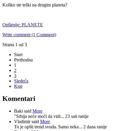
Koliko ste teški na drugim planeta?
Opširnije: PLANETE
Write comment (1 Comment)
Strana 1 od 3
Start
Prethodna
1
2
3
Sledeća
Kraj
Komentari
Baki said
More
"Srbija neće moći da vidi...
23 sati ranije
Vladimir said
More
To je opšti trend svuda. Samo neka...
2 dana ranije