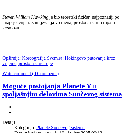
Steven William Hawking
je bio teoretski fizičar, najpoznatiji po
unaprjeđenju razumijevanja vremena, prostora i crnih rupa u
kosmosu.
Opširnije: Koreografija Svemira: Hokingovo putovanje kroz
vrijeme, prostor i crne rupe
Write comment (0 Comments)
Moguće postojanja Planete Y u
spoljašnjim delovima Sunčevog sistema
Detalji
Kategorija:
Planete Sunčevog sistema
Datum kreiranja: petak, 10 oktobar 2025 00:12