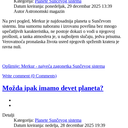
Kategorija:
Planete Sunčevog sistema
Datum kreiranja: ponedeljak, 29 decembar 2025 13:39
Autor Astronomski magazin
Na prvi pogled, Merkur je najdosadnija planeta u Sunčevom
sistemu. Ima sumornu naboranu i izrovanu površina bez mnogo
upečatljivih karakteristika, ne postoje dokazi o vodi u njegovoj
prošlosti, a tanka atmosfera je, u najboljem slučaju, jedva prisutna.
Verovatnoća pronalaska života usred njegovih sprženih kratera je
ravna nuli.
Opširnije: Merkur - najveća zagonetka Sunčevog sistema
Write comment (0 Comments)
Možda ipak imamo devet planeta?
Detalji
Kategorija:
Planete Sunčevog sistema
Datum kreiranja: nedelja, 28 decembar 2025 19:39