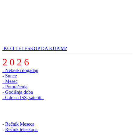
KOJI TELESKOP DA KUPIM?
2 0 2 6
- Nebeski događaji
- Sunce
- Mesec
- Pomračenja
- Godišnja doba
- Gde su ISS, sateliti..
-
Rečnik Meseca
-
Rečnik teleskopa