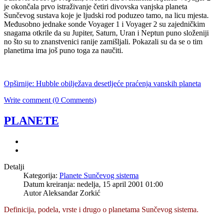
je okončala prvo istraživanje četiri divovska vanjska planeta
Sunčevog sustava koje je ljudski rod poduzeo tamo, na licu mjesta.
Međusobno jednake sonde Voyager 1 i Voyager 2 su zajedničkim
snagama otkrile da su Jupiter, Saturn, Uran i Neptun puno složeniji
no što su to znanstvenici ranije zamišljali. Pokazali su da se o tim
planetima ima još puno toga za naučiti.
Opširnije: Hubble obilježava desetljeće praćenja vanskih planeta
Write comment (0 Comments)
PLANETE
Detalji
Kategorija:
Planete Sunčevog sistema
Datum kreiranja: nedelja, 15 april 2001 01:00
Autor Aleksandar Zorkić
Definicija, podela, vrste i drugo o planetama Sunčevog sistema.