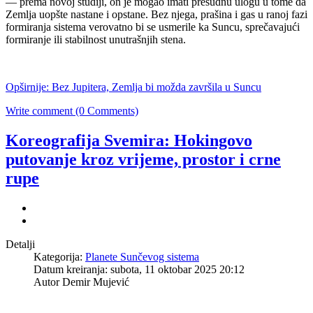
— prema novoj studiji, on je mogao imati presudnu ulogu u tome da
Zemlja uopšte nastane i opstane. Bez njega, prašina i gas u ranoj fazi
formiranja sistema verovatno bi se usmerile ka Suncu, sprečavajući
formiranje ili stabilnost unutrašnjih stena.
Opširnije: Bez Jupitera, Zemlja bi možda završila u Suncu
Write comment (0 Comments)
Koreografija Svemira: Hokingovo
putovanje kroz vrijeme, prostor i crne
rupe
Detalji
Kategorija:
Planete Sunčevog sistema
Datum kreiranja: subota, 11 oktobar 2025 20:12
Autor Demir Mujević