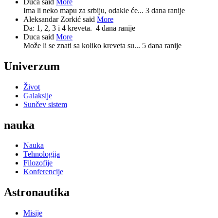
Duca said
More
Ima li neko mapu za srbiju, odakle će...
3 dana ranije
Aleksandar Zorkić said
More
Da: 1, 2, 3 i 4 kreveta.
4 dana ranije
Duca said
More
Može li se znati sa koliko kreveta su...
5 dana ranije
Univerzum
Život
Galaksije
Sunčev sistem
nauka
Nauka
Tehnologija
Filozofije
Konferencije
Astronautika
Misije