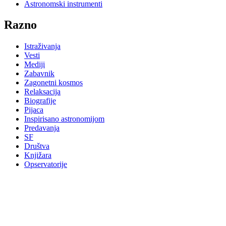
Astronomski instrumenti
Razno
Istraživanja
Vesti
Mediji
Zabavnik
Zagonetni kosmos
Relaksacija
Biografije
Pijaca
Inspirisano astronomijom
Predavanja
SF
Društva
Knjižara
Opservatorije