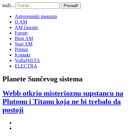
traži...
Pronađi!
Astronomski magazin
O AM
AM časopis
Forum
Blog AM
Stari AM
Pristup
Kontakt
VoBaNISTA
ELECTRA
Planete Sunčevog sistema
Webb otkrio misterioznu supstancu na
Plutonu i Titanu koja ne bi trebalo da
postoji