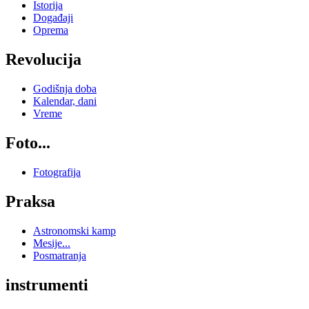
Istorija
Događaji
Oprema
Revolucija
Godišnja doba
Kalendar, dani
Vreme
Foto...
Fotografija
Praksa
Astronomski kamp
Mesije...
Posmatranja
instrumenti