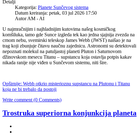
Detalji
Kategorija:
Planete Sunčevog sistema
Datum kreiranja: petak, 03 jul 2026 17:50
Autor AM - AI
U najmračnijim i najhladnijim kutovima našeg kosmičkog
komšiluka, tamo gde Sunce izgleda tek kao jedna sjajnija zvezda na
crnom nebu, svemirski teleskop James Webb (JWST) naišao je na
trag koji zbunjuje čitavu naučnu zajednicu. Astronomi su detektovali
nepoznati molekul na patuljastoj planeti Pluton i Saturnovom
džinovskom mesecu Titanu – supstancu koja ostavlja potpis kakav
nikada ranije nije viđen u Sunčevom sistemu, niti šire.
Opširnije: Webb otkrio misterioznu supstancu na Plutonu i Titanu
koja ne bi trebalo da postoji
Write comment (0 Comments)
Trostruka superiorna konjunkcija planeta