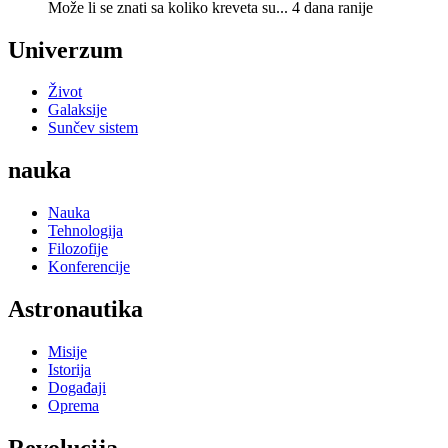
Može li se znati sa koliko kreveta su...
4 dana ranije
Univerzum
Život
Galaksije
Sunčev sistem
nauka
Nauka
Tehnologija
Filozofije
Konferencije
Astronautika
Misije
Istorija
Događaji
Oprema
Revolucija