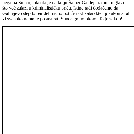
pega na Suncu, tako da je na kraju Šajner Galileju radio i o glavi –
što već zalazi u kriminalističku priču. Istine radi dodaćemo da
Galilejevo slepilo bar delimično potiče i od katarakte i glaukoma, ali
vi svakako nemojte posmatrati Sunce golim okom. To je zakon!