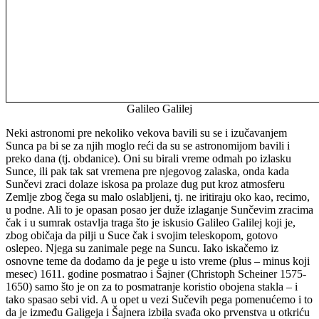
Galileo Galilej
Neki astronomi pre nekoliko vekova bavili su se i izučavanjem
Sunca pa bi se za njih moglo reći da su se astronomijom bavili i
preko dana (tj. obdanice). Oni su birali vreme odmah po izlasku
Sunce, ili pak tak sat vremena pre njegovog zalaska, onda kada
Sunčevi zraci dolaze iskosa pa prolaze dug put kroz atmosferu
Zemlje zbog čega su malo oslabljeni, tj. ne iritiraju oko kao, recimo,
u podne. Ali to je opasan posao jer duže izlaganje Sunčevim zracima
čak i u sumrak ostavlja traga što je iskusio Galileo Galilej koji je,
zbog običaja da pilji u Suce čak i svojim teleskopom, gotovo
oslepeo. Njega su zanimale pege na Suncu. Iako iskačemo iz
osnovne teme da dodamo da je pege u isto vreme (plus – minus koji
mesec) 1611. godine posmatrao i Šajner (Christoph Scheiner 1575-
1650) samo što je on za to posmatranje koristio obojena stakla – i
tako spasao sebi vid. A u opet u vezi Sučevih pega pomenućemo i to
da je između Galigeja i Šajnera izbila svađa oko prvenstva u otkriću