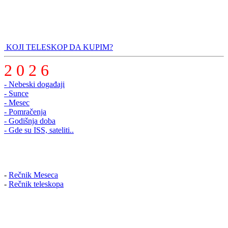
KOJI TELESKOP DA KUPIM?
2 0 2 6
- Nebeski događaji
- Sunce
- Mesec
- Pomračenja
- Godišnja doba
- Gde su ISS, sateliti..
-
Rečnik Meseca
-
Rečnik teleskopa