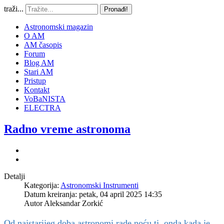
traži...
Pronađi!
Astronomski magazin
O AM
AM časopis
Forum
Blog AM
Stari AM
Pristup
Kontakt
VoBaNISTA
ELECTRA
Radno vreme astronoma
Detalji
Kategorija:
Astronomski Instrumenti
Datum kreiranja: petak, 04 april 2025 14:35
Autor
Aleksandar Zorkić
Od najstarijeg doba astronomi rade noću tj. onda kada je