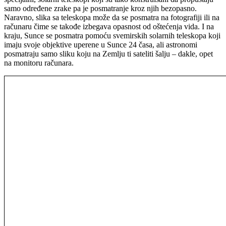
samo određene zrake pa je posmatranje kroz njih bezopasno.
Naravno, slika sa teleskopa može da se posmatra na fotografiji ili na
računaru čime se takođe izbegava opasnost od oštećenja vida. I na
kraju, Sunce se posmatra pomoću svemirskih solarnih teleskopa koji
imaju svoje objektive uperene u Sunce 24 časa, ali astronomi
posmatraju samo sliku koju na Zemlju ti sateliti šalju – dakle, opet
na monitoru računara.