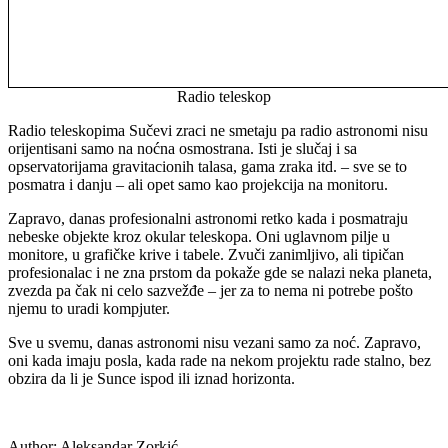
Radio teleskop
Radio teleskopima Sučevi zraci ne smetaju pa radio astronomi nisu
orijentisani samo na noćna osmostrana. Isti je slučaj i sa
opservatorijama gravitacionih talasa, gama zraka itd. – sve se to
posmatra i danju – ali opet samo kao projekcija na monitoru.
Zapravo, danas profesionalni astronomi retko kada i posmatraju
nebeske objekte kroz okular teleskopa. Oni uglavnom pilje u
monitore, u grafičke krive i tabele. Zvuči zanimljivo, ali tipičan
profesionalac i ne zna prstom da pokaže gde se nalazi neka planeta,
zvezda pa čak ni celo sazvežđe – jer za to nema ni potrebe pošto
njemu to uradi kompjuter.
Sve u svemu, danas astronomi nisu vezani samo za noć. Zapravo,
oni kada imaju posla, kada rade na nekom projektu rade stalno, bez
obzira da li je Sunce ispod ili iznad horizonta.
Author:
Aleksandar Zorkić