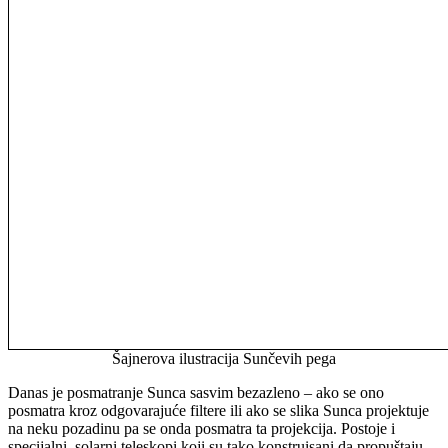
Šajnerova ilustracija Sunčevih pega
Danas je posmatranje Sunca sasvim bezazleno – ako se ono
posmatra kroz odgovarajuće filtere ili ako se slika Sunca projektuje
na neku pozadinu pa se onda posmatra ta projekcija. Postoje i
specijalni, solarni teleskopi koji su tako konstruisani da propuštaju