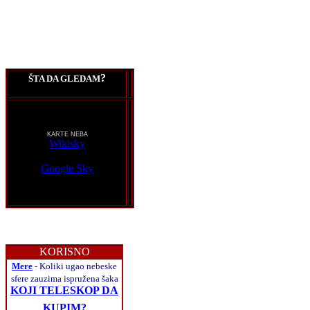
?
ŠTA DA GLEDAM
KARTE NEBA
Wikisky
Google Sky
KORISNO
Mere
- Koliki ugao nebeske
sfere zauzima ispružena šaka
KOJI TELESKOP DA
KUPIM?