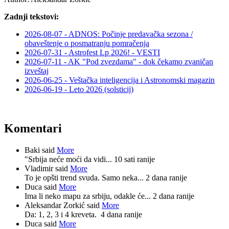
Zadnji tekstovi:
2026-08-07 - ADNOS: Počinje predavačka sezona /
obaveštenje o posmatranju pomračenja
2026-07-31 - Astrofest Lp 2026! - VESTI
2026-07-11 - AK "Pod zvezdama" - dok čekamo zvaničan
izveštaj
2026-06-25 - Veštačka inteligencija i Astronomski magazin
2026-06-19 - Leto 2026 (solsticij)
Komentari
Baki said
More
"Srbija neće moći da vidi...
10 sati ranije
Vladimir said
More
To je opšti trend svuda. Samo neka...
2 dana ranije
Duca said
More
Ima li neko mapu za srbiju, odakle će...
2 dana ranije
Aleksandar Zorkić said
More
Da: 1, 2, 3 i 4 kreveta.
4 dana ranije
Duca said
More