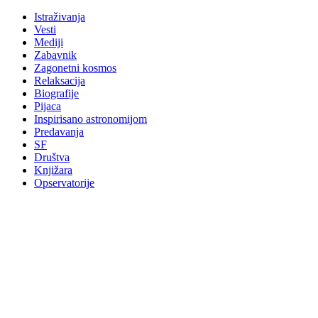
Istraživanja
Vesti
Mediji
Zabavnik
Zagonetni kosmos
Relaksacija
Biografije
Pijaca
Inspirisano astronomijom
Predavanja
SF
Društva
Knjižara
Opservatorije