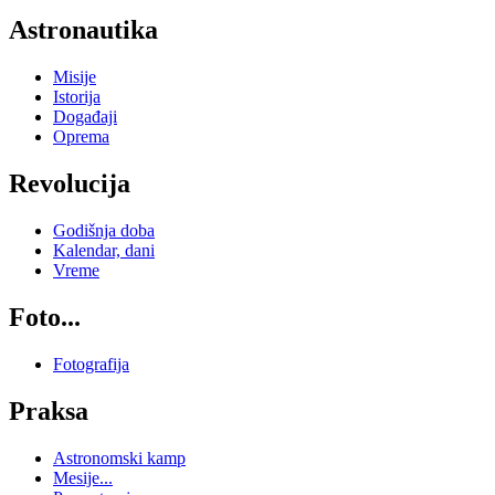
Astronautika
Misije
Istorija
Događaji
Oprema
Revolucija
Godišnja doba
Kalendar, dani
Vreme
Foto...
Fotografija
Praksa
Astronomski kamp
Mesije...