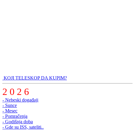
KOJI TELESKOP DA KUPIM?
2 0 2 6
- Nebeski događaji
- Sunce
- Mesec
- Pomračenja
- Godišnja doba
- Gde su ISS, sateliti..