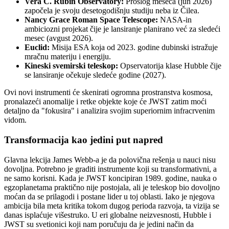
Vera C. Rubin Observatory:
Prošlog meseca (jun 2026)
započela je svoju desetogodišnju studiju neba iz Čilea.
Nancy Grace Roman Space Telescope:
NASA-in
ambiciozni projekat čije je lansiranje planirano već za sledeći
mesec (avgust 2026).
Euclid:
Misija ESA koja od 2023. godine dubinski istražuje
mračnu materiju i energiju.
Kineski svemirski teleskop:
Opservatorija klase Hubble čije
se lansiranje očekuje sledeće godine (2027).
Ovi novi instrumenti će skenirati ogromna prostranstva kosmosa,
pronalazeći anomalije i retke objekte koje će JWST zatim moći
detaljno da "fokusira" i analizira svojim superiornim infracrvenim
vidom.
Transformacija kao jedini put napred
Glavna lekcija James Webb-a je da polovična rešenja u nauci nisu
dovoljna. Potrebno je graditi instrumente koji su transformativni, a
ne samo korisni. Kada je JWST koncipiran 1989. godine, nauka o
egzoplanetama praktično nije postojala, ali je teleskop bio dovoljno
moćan da se prilagodi i postane lider u toj oblasti. Iako je njegova
ambicija bila meta kritika tokom dugog perioda razvoja, ta vizija se
danas isplaćuje višestruko. U eri globalne neizvesnosti, Hubble i
JWST su svetionici koji nam poručuju da je jedini način da