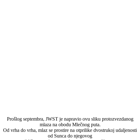
Prošlog septembra, JWST je napravio ovu sliku protozvezdanog
mlaza na obodu Mlečnog puta.
Od vrha do vrha, mlaz se prostire na otprilike dvostrukoj udaljenosti
od Sunca do njegovog