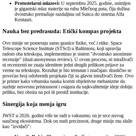
Protostelarni mlazovi:
U septembru 2025. godine, snimljen
je gigantski mlaz materije na rubu Mlečnog puta, čija dužina
dvostruko premašuje razdaljinu od Sunca do sistema Alfa
Kentauri.
Nauka bez predrasuda: Etički kompas projekta
Ove misije ne pomeraju samo granice fizike, već i etike. Space
Telescope Science Institute (STScI) u Baltimoru, koji upravlja
radom oba teleskopa, implementirao je sistem "dvostruko anonimne
recenzije" (dual-anonymous review). U ovom procesu, ni istraživači
ni recenzenti ne znaju identitete jedni drugih prilikom prijave za
vreme na teleskopu. Rezultat je bio trenutan i značajan: drastično se
povećao broj odobrenih projekata čiji su glavni istraživači žene. Ovo
je primer kako vrhunska nauka koristi objektivne mehanizme da
suzbije nesvesnu pristrasnost i osigura da najkvalitetnije ideje dobiju
priliku, bez obzira na pol ili prestiž institucije.
Sinergija koja menja igru
JWST u 2026. godini više ne radi u vakuumu; on je srce novog
naučnog ekosistema. Dok on nudi preciznost, druge misije mu služe
kao "izviđači":