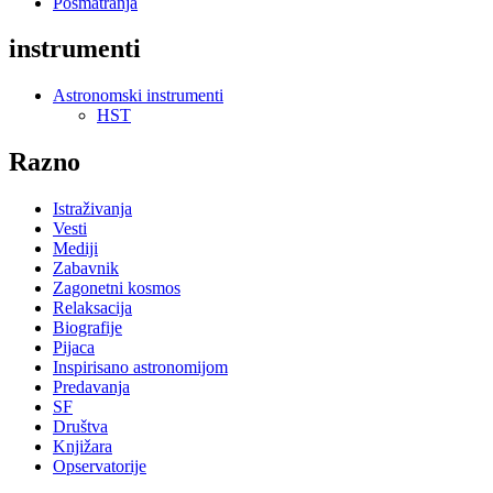
Posmatranja
instrumenti
Astronomski instrumenti
HST
Razno
Istraživanja
Vesti
Mediji
Zabavnik
Zagonetni kosmos
Relaksacija
Biografije
Pijaca
Inspirisano astronomijom
Predavanja
SF
Društva
Knjižara
Opservatorije