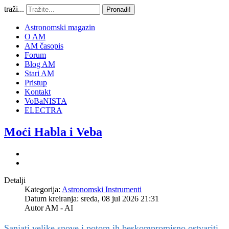
traži...
Pronađi!
Astronomski magazin
O AM
AM časopis
Forum
Blog AM
Stari AM
Pristup
Kontakt
VoBaNISTA
ELECTRA
Moći Habla i Veba
Detalji
Kategorija:
Astronomski Instrumenti
Datum kreiranja: sreda, 08 jul 2026 21:31
Autor
AM - AI
Sanjati velike snove i potom ih beskompromisno ostvariti