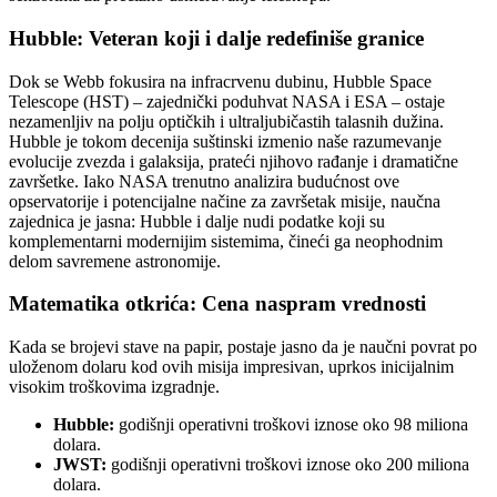
Hubble: Veteran koji i dalje redefiniše granice
Dok se Webb fokusira na infracrvenu dubinu, Hubble Space
Telescope (HST) – zajednički poduhvat NASA i ESA – ostaje
nezamenljiv na polju optičkih i ultraljubičastih talasnih dužina.
Hubble je tokom decenija suštinski izmenio naše razumevanje
evolucije zvezda i galaksija, prateći njihovo rađanje i dramatične
završetke. Iako NASA trenutno analizira budućnost ove
opservatorije i potencijalne načine za završetak misije, naučna
zajednica je jasna: Hubble i dalje nudi podatke koji su
komplementarni modernijim sistemima, čineći ga neophodnim
delom savremene astronomije.
Matematika otkrića: Cena naspram vrednosti
Kada se brojevi stave na papir, postaje jasno da je naučni povrat po
uloženom dolaru kod ovih misija impresivan, uprkos inicijalnim
visokim troškovima izgradnje.
Hubble:
godišnji operativni troškovi iznose oko 98 miliona
dolara.
JWST:
godišnji operativni troškovi iznose oko 200 miliona
dolara.