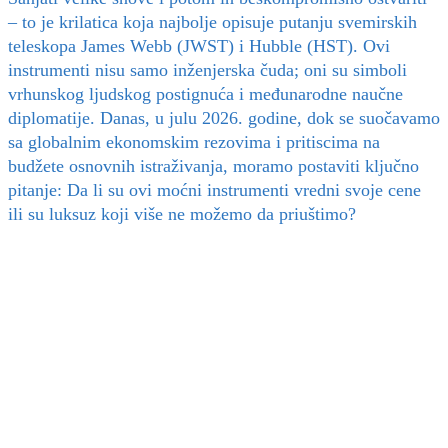
– to je krilatica koja najbolje opisuje putanju svemirskih
teleskopa James Webb (JWST) i Hubble (HST). Ovi
instrumenti nisu samo inženjerska čuda; oni su simboli
vrhunskog ljudskog postignuća i međunarodne naučne
diplomatije. Danas, u julu 2026. godine, dok se suočavamo
sa globalnim ekonomskim rezovima i pritiscima na
budžete osnovnih istraživanja, moramo postaviti ključno
pitanje: Da li su ovi moćni instrumenti vredni svoje cene
ili su luksuz koji više ne možemo da priuštimo?