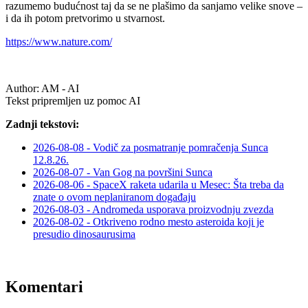
razumemo budućnost taj da se ne plašimo da sanjamo velike snove –
i da ih potom pretvorimo u stvarnost.
https://www.nature.com/
Author:
AM - AI
Tekst pripremljen uz pomoc AI
Zadnji tekstovi:
2026-08-08 - Vodič za posmatranje pomračenja Sunca
12.8.26.
2026-08-07 - Van Gog na površini Sunca
2026-08-06 - SpaceX raketa udarila u Mesec: Šta treba da
znate o ovom neplaniranom događaju
2026-08-03 - Andromeda usporava proizvodnju zvezda
2026-08-02 - Otkriveno rodno mesto asteroida koji je
presudio dinosaurusima
Komentari