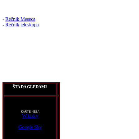
-
Rečnik Meseca
-
Rečnik teleskopa
?
ŠTA DA GLEDAM
KARTE NEBA
Wikisky
Google Sky