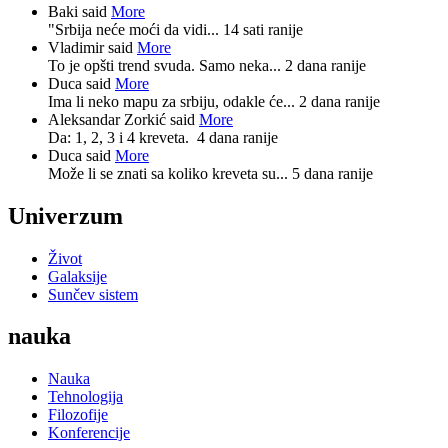
Baki said
More
"Srbija neće moći da vidi...
14 sati ranije
Vladimir said
More
To je opšti trend svuda. Samo neka...
2 dana ranije
Duca said
More
Ima li neko mapu za srbiju, odakle će...
2 dana ranije
Aleksandar Zorkić said
More
Da: 1, 2, 3 i 4 kreveta.
4 dana ranije
Duca said
More
Može li se znati sa koliko kreveta su...
5 dana ranije
Univerzum
Život
Galaksije
Sunčev sistem
nauka
Nauka
Tehnologija
Filozofije
Konferencije