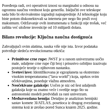
Poređenja radi, ovi operativni iznosi su marginalni u odnosu na
ogromnu naučnu vrednost koju generišu. Isključiti ove teleskope
sada bilo bi ekvivalentno izgradnji najnaprednije AI tehnologije koju
biste potom diskonektovali sa interneta pre nego što pruži svoj
maksimum. Održavanje ovih instrumenata u funkciji nije trošak, već
zaštita već uložene investicije od 10 milijardi dolara.
Bilans revolucije: Ključna naučna dostignuća
Zahvaljujući ovim alatima, nauka više nije ista. Izvor podataka
potvrđuje sledeća revolucionarna otkrića:
Primitivne crne rupe:
JWST je u ranom univerzumu uočio
male, udaljene crne rupe čiji broj i prisustvo ozbiljno izazivaju
postojeće teorije o njihovom nastanku.
Svetovi lave:
Identifikovana je egzoplaneta sa ekstremno
visokim temperaturama ("lava world") koja, uprkos svim
očekivanjima, poseduje vlažnu atmosferu.
Neočekivane galaksije:
Uočen je niz od šest udaljenih
galaksija koje su znatno veće i svetlije nego što su
astronomski modeli predviđali za rani univerzum.
Međuzvezdana hemija:
Detaljno je analiziran hemijski
sastav komete 3I/ATLAS, posetioca iz drugog zvezdanog
sistema koji je prošao pored Sunca krajem 2025. godine.