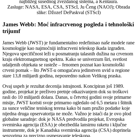
najbližeg susednog zvezdanog sistema, a Kentaura.
Zasluge: NASA, ESA, CSA, STScI, Ju Čeng (NAOJ); Obrada
slike: Džozef DePaskval (STScI)
James Webb: Moć infracrvenog pogleda i tehnološki
trijumf
James Webb (JWST) je fundamentalno redefinisao naše modele rane
kosmologije kao najmoćniji infracrveni teleskop ikada izgrađen.
Njegova specifičnost leži u posmatranju talasnih dužina na crvenom
kraju elektromagnetnog spektra. Kako se univerzum širi, svetlost
udaljenih objekata se rasteže – fenomen poznat kao kosmološki
crveni pomak – što JWST-u omogućava jedinstven uvid u regione
stare 13,8 milijardi godina, neposredno nakon Velikog praska.
Ovaj uspeh je rezultat decenija istrajnosti. Koncipiran još 1989.
godine, projekat je preživeo pretnje otkazivanjem dok su troškovi
rasli do 10 milijardi dolara. Danas, u četvrtoj godini svoje primarne
misije, JWST koristi svoje primarno ogledalo od 6,5 metara i štitnik
za sunce veličine teniskog terena kako bi nam pružio podatke koje
nijedna druga opservatorija ne može. Važno je istaći da je ovo plod
globalne saradnje: dok je NASA predvodila projekat, Evropska
svemirska agencija (ESA) je obezbedila lansirnu raketu i ključne
instrumente, dok je Kanadska svemirska agencija (CSA) doprinela
senzorima za precizno usmeravanje teleskopa.