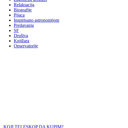
Relaksacija
Biografije
Pijaca
Inspirisano astronomijom
Predavanja
SF
Društva
Knjižara
Opservatorije
KOJI TELESKOP DA KUPIM?