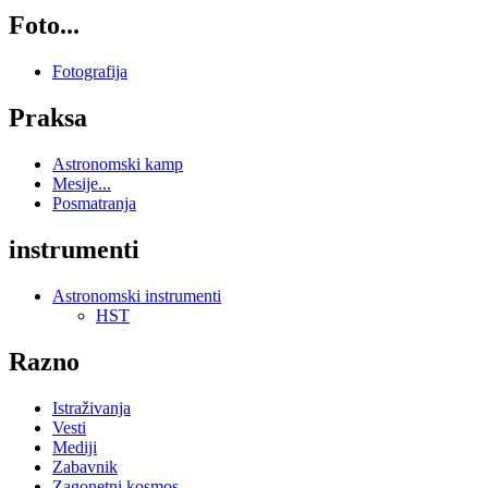
Foto...
Fotografija
Praksa
Astronomski kamp
Mesije...
Posmatranja
instrumenti
Astronomski instrumenti
HST
Razno
Istraživanja
Vesti
Mediji
Zabavnik
Zagonetni kosmos