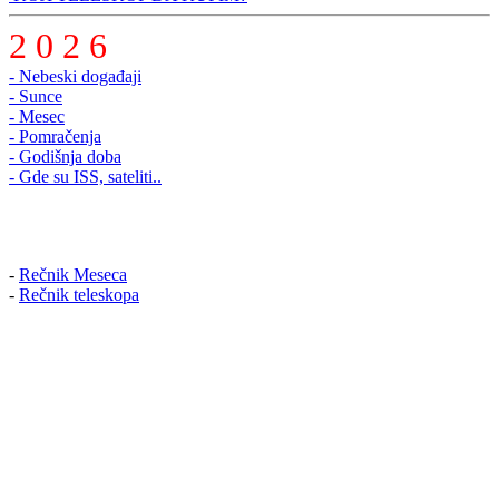
2 0 2 6
- Nebeski događaji
- Sunce
- Mesec
- Pomračenja
- Godišnja doba
- Gde su ISS, sateliti..
-
Rečnik Meseca
-
Rečnik teleskopa