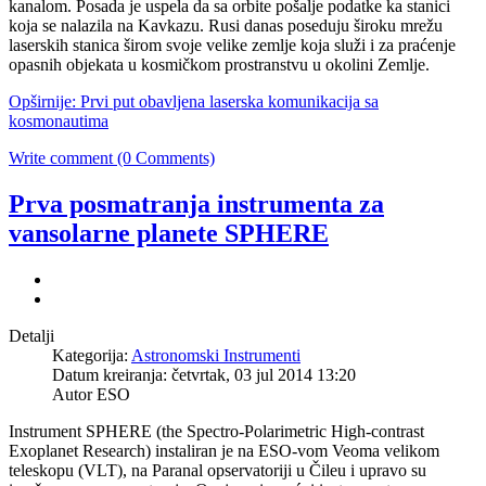
kanalom. Posada je uspela da sa orbite pošalje podatke ka stanici
koja se nalazila na Kavkazu. Rusi danas poseduju široku mrežu
laserskih stanica širom svoje velike zemlje koja služi i za praćenje
opasnih objekata u kosmičkom prostranstvu u okolini Zemlje.
Opširnije: Prvi put obavljena laserska komunikacija sa
kosmonautima
Write comment (0 Comments)
Prva posmatranja instrumenta za
vansolarne planete SPHERE
Detalji
Kategorija:
Astronomski Instrumenti
Datum kreiranja: četvrtak, 03 jul 2014 13:20
Autor ESO
Instrument SPHERE (the Spectro-Polarimetric High-contrast
Exoplanet Research) instaliran je na ESO-vom Veoma velikom
teleskopu (VLT), na Paranal opservatoriji u Čileu i upravo su