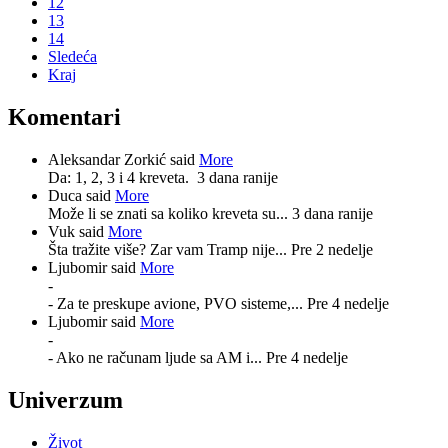
12
13
14
Sledeća
Kraj
Komentari
Aleksandar Zorkić said
More
Da: 1, 2, 3 i 4 kreveta.
3 dana ranije
Duca said
More
Može li se znati sa koliko kreveta su...
3 dana ranije
Vuk said
More
Šta tražite više? Zar vam Tramp nije...
Pre 2 nedelje
Ljubomir said
More
-
- Za te preskupe avione, PVO sisteme,...
Pre 4 nedelje
Ljubomir said
More
-
- Ako ne računam ljude sa AM i...
Pre 4 nedelje
Univerzum
Život