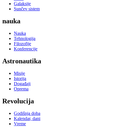
Galaksije
Sunčev sistem
nauka
Nauka
Tehnologija
Filozofije
Konferencije
Astronautika
Misije
Istorija
Događaji
Oprema
Revolucija
Godišnja doba
Kalendar, dani
Vreme