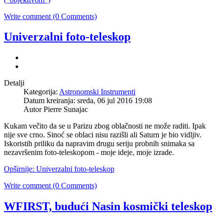
Write comment (0 Comments)
Univerzalni foto-teleskop
Detalji
Kategorija:
Astronomski Instrumenti
Datum kreiranja: sreda, 06 jul 2016 19:08
Autor Pierre Sunajac
Kukam večito da se u Parizu zbog oblačnosti ne može raditi. Ipak
nije sve crno. Sinoć se oblaci nisu razišli ali Saturn je bio vidljiv.
Iskoristih priliku da napravim drugu seriju probnih snimaka sa
nezavršenim foto-teleskopom - moje ideje, moje izrade.
Opširnije: Univerzalni foto-teleskop
Write comment (0 Comments)
WFIRST, budući Nasin kosmički teleskop