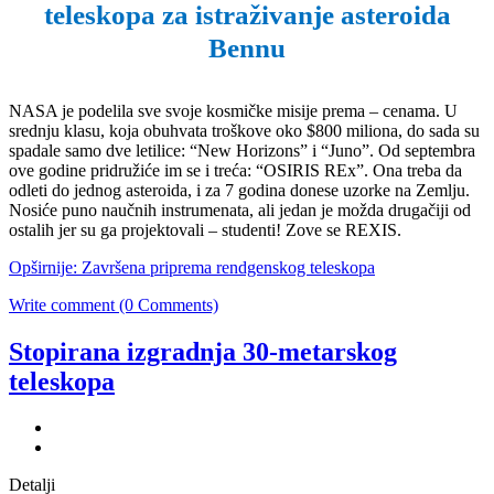
teleskopa za istraživanje asteroida
Bennu
NASA je podelila sve svoje kosmičke misije prema – cenama. U
srednju klasu, koja obuhvata troškove oko $800 miliona, do sada su
spadale samo dve letilice: “New Horizons” i “Juno”. Od septembra
ove godine pridružiće im se i treća: “OSIRIS REx”. Ona treba da
odleti do jednog asteroida, i za 7 godina donese uzorke na Zemlju.
Nosiće puno naučnih instrumenata, ali jedan je možda drugačiji od
ostalih jer su ga projektovali – studenti! Zove se REXIS.
Opširnije: Završena priprema rendgenskog teleskopa
Write comment (0 Comments)
Stopirana izgradnja 30-metarskog
teleskopa
Detalji