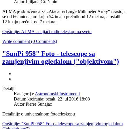
Autor Ljiljana Gračanin
ALMA je skraćenica za „Atacama Large Millimeter Array“ i sastoji
se od 66 antena, od kojih 54 imaju prečnik od 12 metara, a ostalih
12 imaju prečnik od 7 metara.
Opširnije: ALMA - najjači radioteleskop na svetu
Write comment (0 Comments)
"SunPi 958" Foto - telescope sa
zamjenjivim ogledalom ("objektivom")
Detalji
Kategorija:
Astronomski Instrumenti
Datum kreiranja: petak, 22 jul 2016 18:08
Autor Pierre Sunajac
Detaljnije o univerzalnom fototeleskopu
Opširnije: "SunPi 958" Foto - telescope sa zamjenjivim ogledalom
("objektivom")