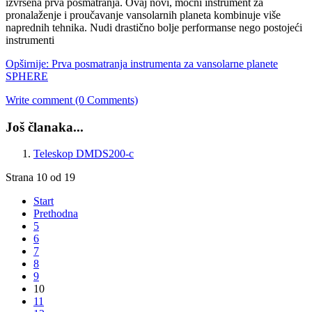
izvršena prva posmatranja. Ovaj novi, moćni instrument za
pronalaženje i proučavanje vansolarnih planeta kombinuje više
naprednih tehnika. Nudi drastično bolje performanse nego postojeći
instrumenti
Opširnije: Prva posmatranja instrumenta za vansolarne planete
SPHERE
Write comment (0 Comments)
Još članaka...
Teleskop DMDS200-c
Strana 10 od 19
Start
Prethodna
5
6
7
8
9
10
11