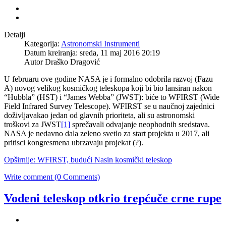
Detalji
Kategorija:
Astronomski Instrumenti
Datum kreiranja: sreda, 11 maj 2016 20:19
Autor Draško Dragović
U februaru ove godine NASA je i formalno odobrila razvoj (Fazu
A) novog velikog kosmičkog teleskopa koji bi bio lansiran nakon
“Hubbla” (HST) i “James Webba” (JWST): biće to WFIRST (Wide
Field Infrared Survey Telescope). WFIRST se u naučnoj zajednici
doživljavakao jedan od glavnih prioriteta, ali su astronomski
troškovi za JWST
[1]
sprečavali odvajanje neophodnih sredstava.
NASA je nedavno dala zeleno svetlo za start projekta u 2017, ali
pritisci kongresmena ubrzavaju projekat (?).
Opširnije: WFIRST, budući Nasin kosmički teleskop
Write comment (0 Comments)
Vodeni teleskop otkrio trepćuče crne rupe