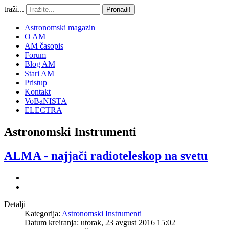
traži...
Pronađi!
Astronomski magazin
O AM
AM časopis
Forum
Blog AM
Stari AM
Pristup
Kontakt
VoBaNISTA
ELECTRA
Astronomski Instrumenti
ALMA - najjači radioteleskop na svetu
Detalji
Kategorija:
Astronomski Instrumenti
Datum kreiranja: utorak, 23 avgust 2016 15:02