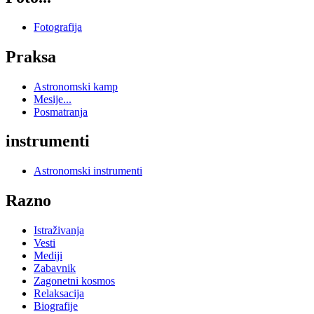
Fotografija
Praksa
Astronomski kamp
Mesije...
Posmatranja
instrumenti
Astronomski instrumenti
Razno
Istraživanja
Vesti
Mediji
Zabavnik
Zagonetni kosmos
Relaksacija
Biografije