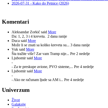
2026-07-31 - Kako do Petnice (2026)
Komentari
Aleksandar Zorkić said
More
Da: 1, 2, 3 i 4 kreveta.
2 dana ranije
Duca said
More
Može li se znati sa koliko kreveta su...
3 dana ranije
Vuk said
More
Šta tražite više? Zar vam Tramp nije...
Pre 2 nedelje
Ljubomir said
More
-
- Za te preskupe avione, PVO sisteme,...
Pre 4 nedelje
Ljubomir said
More
-
- Ako ne računam ljude sa AM i...
Pre 4 nedelje
Univerzum
Život
Galaksije