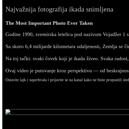
Najvažnija fotografija ikada snimljena
The Most Important Photo Ever Taken
Godine 1990, svemirska letelica pod nazivom Vojadžer 1 sn
Sa skoro 6,4 milijarde kilometara udaljenosti, Zemlja se či
Na toj tački: svaki čovek koji je ikada živeo. Svaka radost
Ovaj video je putovanje kroz perspektivu — od beskrajnost
Ostavite lajk i superhvala i prijavite se na kanal kako ne biste propustili sle