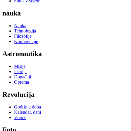
Sunčev sistem
nauka
Nauka
Tehnologija
Filozofije
Konferencije
Astronautika
Misije
Istorija
Događaji
Oprema
Revolucija
Godišnja doba
Kalendar, dani
Vreme
Foto...