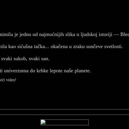
imila je jednu od najmoćnijih slika u ljudskoj istoriji — Ble
nila kao sićušna tačka... okačena u zraku sunčeve svetlosti.
, svaki sukob, svaki san.
i univerzuma do krhke lepote naše planete.
deći video!