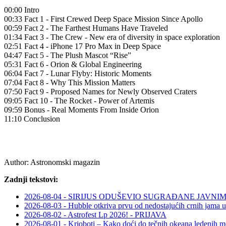
00:00 Intro
00:33 Fact 1 - First Crewed Deep Space Mission Since Apollo
00:59 Fact 2 - The Farthest Humans Have Traveled
01:34 Fact 3 - The Crew - New era of diversity in space exploration
02:51 Fact 4 - iPhone 17 Pro Max in Deep Space
04:47 Fact 5 - The Plush Mascot “Rise”
05:31 Fact 6 - Orion & Global Engineering
06:04 Fact 7 - Lunar Flyby: Historic Moments
07:04 Fact 8 - Why This Mission Matters
07:50 Fact 9 - Proposed Names for Newly Observed Craters
09:05 Fact 10 - The Rocket - Power of Artemis
09:59 Bonus - Real Moments From Inside Orion
11:10 Conclusion
Author:
Astronomski magazin
Zadnji tekstovi:
2026-08-04 - SIRIJUS ODUŠEVIO SUGRAĐANE JAV
2026-08-03 - Hubble otkriva prvu od nedostajućih crnih jama u
2026-08-02 - Astrofest Lp 2026! - PRIJAVA
2026-08-01 - Krioboti – Kako doći do tečnih okeana ledenih m