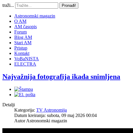
traži...
Pronađi!
Astronomski magazin
O AM
AM časopis
Forum
Blog AM
Stari AM
Pristup
Kontakt
VoBaNISTA
ELECTRA
Najvažnija fotografija ikada snimljena
Detalji
Kategorija:
TV Astronomija
Datum kreiranja: subota, 09 maj 2026 00:04
Autor
Astronomski magazin