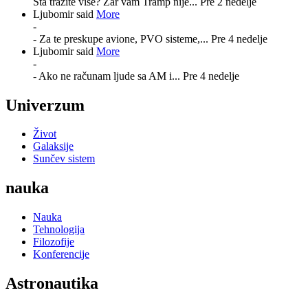
Šta tražite više? Zar vam Tramp nije...
Pre 2 nedelje
Ljubomir said
More
-
- Za te preskupe avione, PVO sisteme,...
Pre 4 nedelje
Ljubomir said
More
-
- Ako ne računam ljude sa AM i...
Pre 4 nedelje
Univerzum
Život
Galaksije
Sunčev sistem
nauka
Nauka
Tehnologija
Filozofije
Konferencije
Astronautika