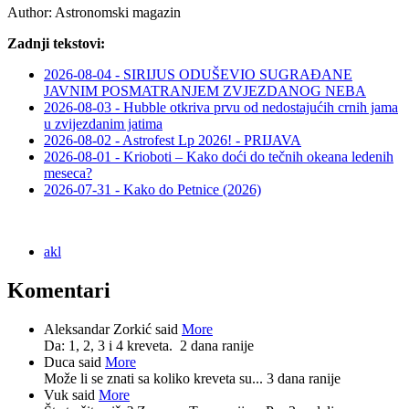
Author:
Astronomski magazin
Zadnji tekstovi:
2026-08-04 - SIRIJUS ODUŠEVIO SUGRAĐANE
JAVNIM POSMATRANJEM ZVJEZDANOG NEBA
2026-08-03 - Hubble otkriva prvu od nedostajućih crnih jama
u zvijezdanim jatima
2026-08-02 - Astrofest Lp 2026! - PRIJAVA
2026-08-01 - Krioboti – Kako doći do tečnih okeana ledenih
meseca?
2026-07-31 - Kako do Petnice (2026)
akl
Komentari
Aleksandar Zorkić said
More
Da: 1, 2, 3 i 4 kreveta.
2 dana ranije
Duca said
More
Može li se znati sa koliko kreveta su...
3 dana ranije
Vuk said
More