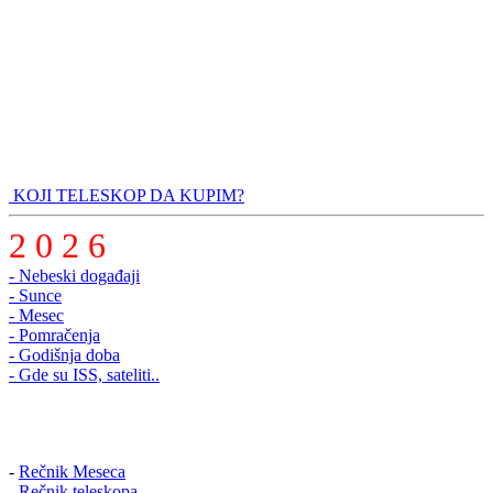
KOJI TELESKOP DA KUPIM?
2 0 2 6
- Nebeski događaji
- Sunce
- Mesec
- Pomračenja
- Godišnja doba
- Gde su ISS, sateliti..
-
Rečnik Meseca
-
Rečnik teleskopa