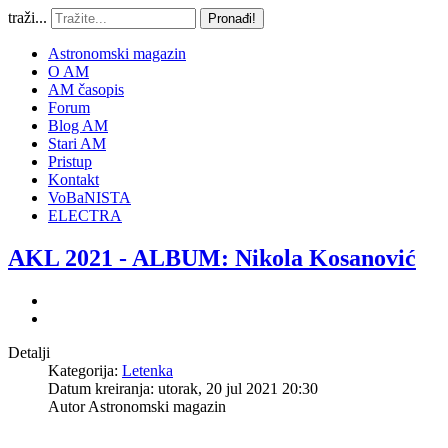
traži...
Pronađi!
Astronomski magazin
O AM
AM časopis
Forum
Blog AM
Stari AM
Pristup
Kontakt
VoBaNISTA
ELECTRA
AKL 2021 - ALBUM: Nikola Kosanović
Detalji
Kategorija:
Letenka
Datum kreiranja: utorak, 20 jul 2021 20:30
Autor
Astronomski magazin