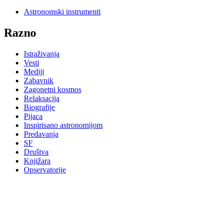
Astronomski instrumenti
Razno
Istraživanja
Vesti
Mediji
Zabavnik
Zagonetni kosmos
Relaksacija
Biografije
Pijaca
Inspirisano astronomijom
Predavanja
SF
Društva
Knjižara
Opservatorije