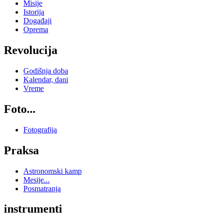
Misije
Istorija
Događaji
Oprema
Revolucija
Godišnja doba
Kalendar, dani
Vreme
Foto...
Fotografija
Praksa
Astronomski kamp
Mesije...
Posmatranja
instrumenti