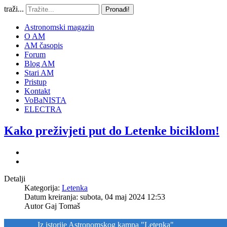
traži...
Pronađi!
Astronomski magazin
O AM
AM časopis
Forum
Blog AM
Stari AM
Pristup
Kontakt
VoBaNISTA
ELECTRA
Kako preživjeti put do Letenke biciklom!
Detalji
Kategorija:
Letenka
Datum kreiranja: subota, 04 maj 2024 12:53
Autor
Gaj Tomaš
Iz istorije Astronomskog kampa "Letenka"