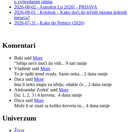
u zvijezdanim jatima
2026-08-02 - Astrofest Lp 2026! - PRIJAVA
2026-08-01 - Krioboti – Kako doći do tečnih okeana ledenih
meseca?
2026-07-31 - Kako do Petnice (2026)
Komentari
Baki said
More
"Srbija neće moći da vidi...
9 sati ranije
Vladimir said
More
To je opšti trend svuda. Samo neka...
2 dana ranije
Duca said
More
Ima li neko mapu za srbiju, odakle će...
2 dana ranije
Aleksandar Zorkić said
More
Da: 1, 2, 3 i 4 kreveta.
4 dana ranije
Duca said
More
Može li se znati sa koliko kreveta su...
4 dana ranije
Univerzum
Život