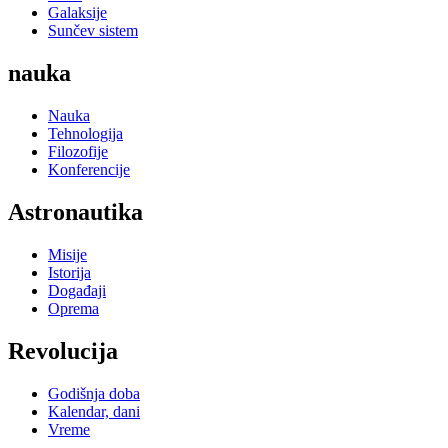
Galaksije
Sunčev sistem
nauka
Nauka
Tehnologija
Filozofije
Konferencije
Astronautika
Misije
Istorija
Događaji
Oprema
Revolucija
Godišnja doba
Kalendar, dani
Vreme