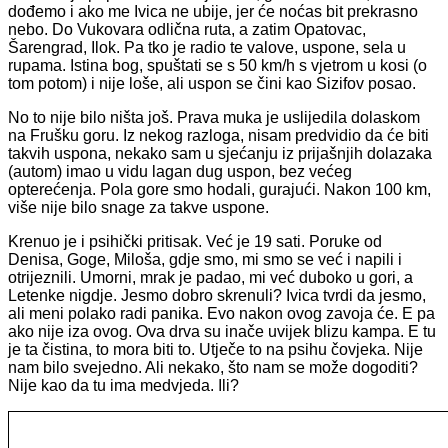
dođemo i ako me Ivica ne ubije, jer će noćas bit prekrasno
nebo. Do Vukovara odlična ruta, a zatim Opatovac,
Šarengrad, Ilok. Pa tko je radio te valove, uspone, sela u
rupama. Istina bog, spuštati se s 50 km/h s vjetrom u kosi (o
tom potom) i nije loše, ali uspon se čini kao Sizifov posao.
No to nije bilo ništa još. Prava muka je uslijedila dolaskom
na Frušku goru. Iz nekog razloga, nisam predvidio da će biti
takvih uspona, nekako sam u sjećanju iz prijašnjih dolazaka
(autom) imao u vidu lagan dug uspon, bez većeg
opterećenja. Pola gore smo hodali, gurajući. Nakon 100 km,
više nije bilo snage za takve uspone.
Krenuo je i psihički pritisak. Već je 19 sati. Poruke od
Denisa, Goge, Miloša, gdje smo, mi smo se već i napili i
otrijeznili. Umorni, mrak je padao, mi već duboko u gori, a
Letenke nigdje. Jesmo dobro skrenuli? Ivica tvrdi da jesmo,
ali meni polako radi panika. Evo nakon ovog zavoja će. E pa
ako nije iza ovog. Ova drva su inače uvijek blizu kampa. E tu
je ta čistina, to mora biti to. Utječe to na psihu čovjeka. Nije
nam bilo svejedno. Ali nekako, što nam se može dogoditi?
Nije kao da tu ima medvjeda. Ili?