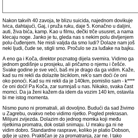
Nakon takvih 40 zavoja, te blizu suicida, najednom dovikuje
Ivica, dahtajući, Gaj, i pruža ruku, daje 5. Konačno u daljini,
auti, živa bića, kamp. Kao u filmu, dečki trče ususret, a nama
klecaju noge. Janko je tu, gleda nas s nekim polu divljenjem
polu-čuđenjem. Ne misli valjda da smo ludi? Dolaze nam još
neki ljudi, čude se, stigli smo. Pročulo se za luđake na bajku.
A eno ga i Koča, direktor poznatog dijela svemira. Vidimo ga
jednom godišnje u prosjeku, ali pričamo o njemu i češće.
Svake godine je sve veći, baš mi je drago da ga vidim. Kaže,
kad su mi rekli da dolazite biciklom, rek'o sam doći će oni
oko ponoći. Kad su mi rekli da je 140km, pomislio sam - k****
će oni doći! Pa Koča, zar sumnjaš u nas. Nikako, svaka čast
momci. Da ja ženi kažem da idem da vozim 140 km, ostavila
bi me istog momenta.
Nismo puno ni promatrali, ali dovoljno. Budući da sad živimo
u Zagrebu, ovakvo nebo vidimo rijetko. Pogled prekrasan.
Milijuni zvijezda. Dolazim do jednog momka koji među
rijetkima promatra, dok ostali snimaju. U mraku ga ni ne
vidim dobro. Standardne rasprave, koliko je platio Dobson,
gdje je uzeo. Praktičan je za promatranja, zar ne. I tako