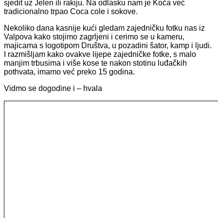
sjedit uz Jelen ili rakiju. Na odlasku nam je Koča već
tradicionalno trpao Coca cole i sokove.
Nekoliko dana kasnije kući gledam zajedničku fotku nas iz
Valpova kako stojimo zagrljeni i cerimo se u kameru,
majicama s logotipom Društva, u pozadini šator, kamp i ljudi.
I razmišljam kako ovakve lijepe zajedničke fotke, s malo
manjim trbusima i više kose te nakon stotinu luđačkih
pothvata, imamo već preko 15 godina.
Vidmo se dogodine i – hvala