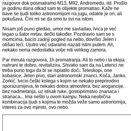
razgovor dok posmatramo M13, M92, Andromedu, itd. Prošlo
je godinu dana otkad sam te objekte promatrao. Kaže ne
bave se ljudi toliko astronomijom na jugu, odakle je on, ali
pokušava. Čini mi se da smo tu svi na istom.
Nisam još puno gledao, umor me savladao, Ivica je već
legao u šator mrtav, dečki također. Pozdravio sam se s
momcima, bacio zadnji pogled na nebo, dovršio Jelen i
otišao leći. Ujutro već udaramo nazad istim putem. Ali,
nekako nema nedostatka volje niti velikog zamora.
Par minuta razgovora, 1h promatranja. Ali to nebo i ta ekipa
nahrani te dobro, revitalizira. Shvatio sam da na Letenci ne
treba puno toga da bi se isplatilo doći. Teleskopi, one
kobasice, Jelen pivo, stari astronomski znanci, Koča, Janko,
Zorkić, Ivicin češki kolega s kojim se nekako preprirodno
sporazumijeva, te nekako dobra atmosfera, bez arogancije,
bez nadmetanja, uz stisak ruke, gostoprimstvo znanaca i
stranaca... Ima nešto u ovom kampu. Neka neobična
kombinacija ljudi s kojima te možda veže samo astronomija,
interes za ovo mjesto, ovo nebo.