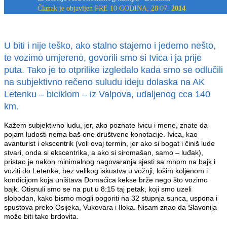
Članak je objavljen PRE 10 GODINA, 28 07.
2014
.
U
biti i nije teško, ako stalno stajemo i jedemo nešto,
te vozimo umjereno, govorili smo si Ivica i ja prije
puta. Tako je to otprilike izgledalo kada smo se odlučili
na subjektivno rečeno suludu ideju dolaska na AK
Letenku – biciklom – iz Valpova, udaljenog cca 140
km.
Kažem subjektivno ludu, jer, ako poznate Ivicu i mene, znate da
pojam ludosti nema baš one društvene konotacije. Ivica, kao
avanturist i ekscentrik (voli ovaj termin, jer ako si bogat i činiš lude
stvari, onda si ekscentrika, a ako si siromašan, samo – luđak),
pristao je nakon minimalnog nagovaranja sjesti sa mnom na bajk i
voziti do Letenke, bez velikog iskustva u vožnji, lošim koljenom i
kondicijom koja uništava Domaćica kekse brže nego što vozimo
bajk. Otisnuli smo se na put u 8:15 taj petak, koji smo uzeli
slobodan, kako bismo mogli pogoriti na 32 stupnja sunca, uspona i
spustova preko Osijeka, Vukovara i Iloka. Nisam znao da Slavonija
može biti tako brdovita.