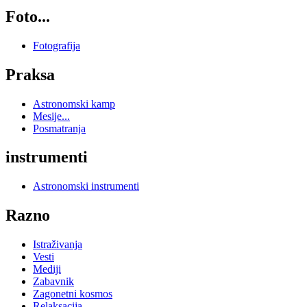
Foto...
Fotografija
Praksa
Astronomski kamp
Mesije...
Posmatranja
instrumenti
Astronomski instrumenti
Razno
Istraživanja
Vesti
Mediji
Zabavnik
Zagonetni kosmos
Relaksacija