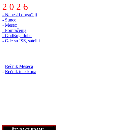
2 0 2 6
- Nebeski događaji
- Sunce
- Mesec
- Pomračenja
- Godišnja doba
- Gde su ISS, sateliti..
-
Rečnik Meseca
-
Rečnik teleskopa
?
ŠTA DA GLEDAM