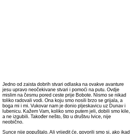
Jedno od zaista dobrih stvari odlaska na ovakve avanture
jesu upravo neočekivane stvari i pomoći na putu. Ovdje
mislim na česmu pored ceste prije Bobote. Nismo se nikad
toliko radovali vodi. Ona koju smo nosili brzo se grijala, a
boga mi i mi. Vukovar nam je donio pljeskavicu uz Dunav i
lubenicu. Kažem Vam, koliko smo putem jeli, dobili smo kile,
a ne izgubili. Također nešto, što u društvu Ivice, nije
neobično.
Sunce nije popuštalo. Ali vrijedit će, govorili smo si, ako ikad