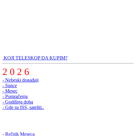
KOJI TELESKOP DA KUPIM?
2 0 2 6
- Nebeski događaji
- Sunce
- Mesec
- Pomračenja
- Godišnja doba
- Gde su ISS, sateliti..
-
Rečnik Meseca