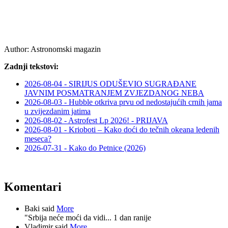
Author:
Astronomski magazin
Zadnji tekstovi:
2026-08-04 - SIRIJUS ODUŠEVIO SUGRAĐANE
JAVNIM POSMATRANJEM ZVJEZDANOG NEBA
2026-08-03 - Hubble otkriva prvu od nedostajućih crnih jama
u zvijezdanim jatima
2026-08-02 - Astrofest Lp 2026! - PRIJAVA
2026-08-01 - Krioboti – Kako doći do tečnih okeana ledenih
meseca?
2026-07-31 - Kako do Petnice (2026)
Komentari
Baki said
More
"Srbija neće moći da vidi...
1 dan ranije
Vladimir said
More