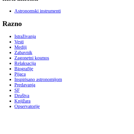
Astronomski instrumenti
Razno
Istraživanja
Vesti
Mediji
Zabavnik
Zagonetni kosmos
Relaksacija
Biografije
Pijaca
Inspirisano astronomijom
Predavanja
SF
Društva
Knjižara
Opservatorije