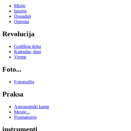
Misije
Istorija
Događaji
Oprema
Revolucija
Godišnja doba
Kalendar, dani
Vreme
Foto...
Fotografija
Praksa
Astronomski kamp
Mesije...
Posmatranja
instrumenti