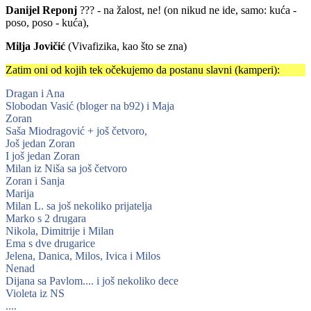
Danijel Reponj
??? - na žalost, ne! (on nikud ne ide, samo: kuća -
poso, poso - kuća),
Milja Jovičić
(Vivafizika, kao što se zna)
Zatim oni od kojih tek očekujemo da postanu slavni (kamperi):
Dragan i Ana
Slobodan Vasić (bloger na b92) i Maja
Zoran
Saša Miodragović + još četvoro,
Još jedan Zoran
I još jedan Zoran
Milan iz Niša sa još četvoro
Zoran i Sanja
Marija
Milan L. sa još nekoliko prijatelja
Marko s 2 drugara
Nikola, Dimitrije i Milan
Ema s dve drugarice
Jelena, Danica, Milos, Ivica i Milos
Nenad
Dijana sa Pavlom.... i još nekoliko dece
Violeta iz NS
....