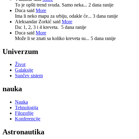
To je opšti trend svuda. Samo neka...
2 dana ranije
Duca said
More
Ima li neko mapu za srbiju, odakle će...
3 dana ranije
Aleksandar Zorkić said
More
Da: 1, 2, 3 i 4 kreveta.
5 dana ranije
Duca said
More
Može li se znati sa koliko kreveta su...
5 dana ranije
Univerzum
Život
Galaksije
Sunčev sistem
nauka
Nauka
Tehnologija
Filozofije
Konferencije
Astronautika