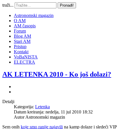
traži...
Pronađi!
Astronomski magazin
O AM
AM časopis
Forum
Blog AM
Stari AM
Pristup
Kontakt
VoBaNISTA
ELECTRA
AK LETENKA 2010 - Ko još dolazi?
Detalji
Kategorija:
Letenka
Datum kreiranja: nedelja, 11 jul 2010 18:32
Autor
Astronomski magazin
Sem onih
koje smo ranije najavili
na kamp dolaze i sledeći VIP