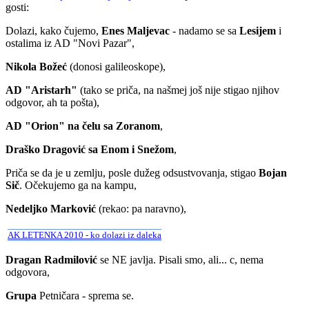
gosti:
Dolazi, kako čujemo,
Enes Maljevac
- nadamo se sa
Lesijem
i
ostalima iz AD "Novi Pazar",
Nikola Božeć
(donosi galileoskope),
AD "Aristarh"
(tako se priča, na našmej još nije stigao njihov
odgovor, ah ta pošta),
AD "Orion" na čelu sa Zoranom
,
Draško Dragović sa Enom i Snežom
,
Priča se da je u zemlju, posle dužeg odsustvovanja, stigao
Bojan
Sič
. Očekujemo ga na kampu,
Nedeljko Marković
(rekao: pa naravno),
AK LETENKA 2010 - ko dolazi iz daleka
Dragan Radmilović
se NE javlja. Pisali smo, ali... c, nema
odgovora,
Grupa
Petničara - sprema se.