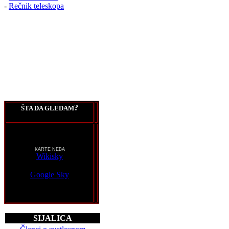
-
Rečnik teleskopa
?
ŠTA DA GLEDAM
KARTE NEBA
Wikisky
Google Sky
SIJALICA