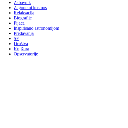
Zabavnik
Zagonetni kosmos
Relaksacija
Biografije
Pijaca
Inspirisano astronomijom
Predavanja
SF
Društva
Knjižara
Opservatorije