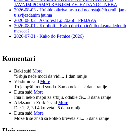
JAVNIM POSMATRANJEM ZVJEZDANOG NEBA
2026-08-03 - Hubble otkriva prvu od nedostajućih crnih jama
u zvijezdanim jatima
2026-08-02 - Astrofest Lp 2026! - PRIJAVA
2026-08-01 - Krioboti – Kako doći do tečnih okeana ledenih
meseca?
2026-07-31 - Kako do Petnice (2026)
Komentari
Baki said
More
"Srbija neće moći da vidi...
1 dan ranije
Vladimir said
More
To je opšti trend svuda. Samo neka...
2 dana ranije
Duca said
More
Ima li neko mapu za srbiju, odakle će...
3 dana ranije
Aleksandar Zorkić said
More
Da: 1, 2, 3 i 4 kreveta.
5 dana ranije
Duca said
More
Može li se znati sa koliko kreveta su...
5 dana ranije
Univerzum