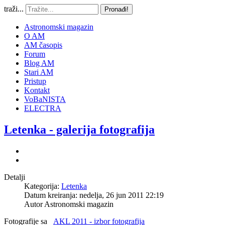
traži...
Pronađi!
Astronomski magazin
O AM
AM časopis
Forum
Blog AM
Stari AM
Pristup
Kontakt
VoBaNISTA
ELECTRA
Letenka - galerija fotografija
Detalji
Kategorija:
Letenka
Datum kreiranja: nedelja, 26 jun 2011 22:19
Autor
Astronomski magazin
Fotografije sa
AKL 2011 - izbor fotografija