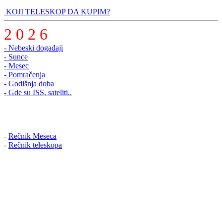
KOJI TELESKOP DA KUPIM?
2 0 2 6
- Nebeski događaji
- Sunce
- Mesec
- Pomračenja
- Godišnja doba
- Gde su ISS, sateliti..
-
Rečnik Meseca
-
Rečnik teleskopa