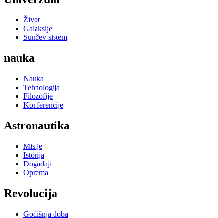
Život
Galaksije
Sunčev sistem
nauka
Nauka
Tehnologija
Filozofije
Konferencije
Astronautika
Misije
Istorija
Događaji
Oprema
Revolucija
Godišnja doba