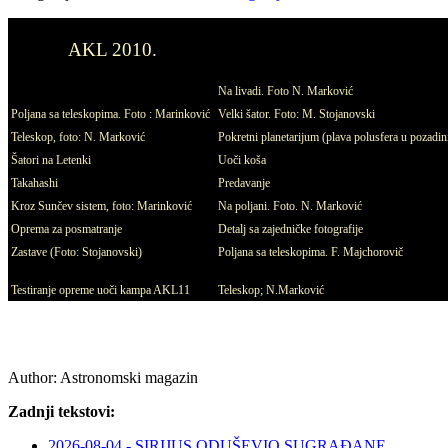
AKL 2010.
Na livadi. Foto N. Marković
Poljana sa teleskopima. Foto : Marinković
Velki šator. Foto: M. Stojanovski
Teleskop, foto: N. Marković
Pokretni planetarijum (plava polusfera u pozadini
Šatori na Letenki
Uoči koša
Takahashi
Predavanje
Kroz Sunčev sistem, foto: Marinković
Na poljani. Foto. N. Marković
Oprema za posmatranje
Detalj sa zajedničke fotografije
Zastave (Foto: Stojanovski)
Poljana sa teleskopima. F. Majchorovič
Testiranje opreme uoči kampa AKL11
Teleskop; N.Marković
Author:
Astronomski magazin
Zadnji tekstovi:
2026-08-04 - SIRIJUS ODUŠEVIO SUGRAĐANE