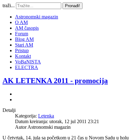
traži...
Pronađi!
Astronomski magazin
O AM
AM časopis
Forum
Blog AM
Stari AM
Pristup
Kontakt
VoBaNISTA
ELECTRA
AK LETENKA 2011 - promocija
Detalji
Kategorija:
Letenka
Datum kreiranja: utorak, 12 jul 2011 23:21
Autor
Astronomski magazin
U četvrtak, 14. jula sa početkom u 21 čas u Novom Sadu u holu