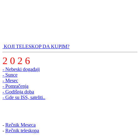
KOJI TELESKOP DA KUPIM?
2 0 2 6
- Nebeski događaji
- Sunce
- Mesec
- Pomračenja
- Godišnja doba
- Gde su ISS, sateliti..
-
Rečnik Meseca
-
Rečnik teleskopa