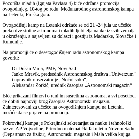
Pozorišta mladih (Ignjata Pavlasa 4) biće održana promocija
ovogodinjeg, 10-tog po redu, Međunarodnog astronomskog kampa
na Letenki, Fruška gora.
Ovogodišnji kamp na Letenki održaće se od 21 -24 jula uz učešće
preko dve stotine astronoma i mladih ljubitelja nauke iz svih zemalja
u okruženju, a najavljeni su dolasci i gostiju iz Mađarske, Slovačke i
Rumunije.
Na promociji će o desetogodišnjem radu astronomskog kampa
govoriti:
Dr Dušan Mrđa, PMF, Novi Sad
Janko Mravik, predsednik Astronomskog društva „Univerzum“
i upravnik opservatorije „Noćni soko“,
Aleksandar Zorkić, urednik časopisa „Astronomski magazin“
Biće prikazani filmovi o ranijim susretima astronoma, a svi posetioci
će dobiti najnoviji brog časopisa Astronomski magazin.
Zainteresovani za učešće na ovogodišnjem kampu na Letenki,
moćiće da se prijave na promociji.
Pokrovitelj kampa je Pokrajinski sekretarijat za nauku i tehnološki
razvoj AP Vojvodine, Prirodno matematički fakultet u Novom Sadu
(Departman za fiziku), Astronomski magazin i Mala velika knjiga.