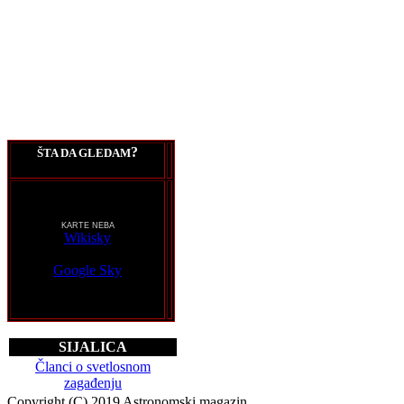
?
ŠTA DA GLEDAM
KARTE NEBA
Wikisky
Google Sky
SIJALICA
Članci o svetlosnom
zagađenju
Copyright (C) 2019 Astronomski magazin