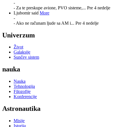
-
- Za te preskupe avione, PVO sisteme,...
Pre 4 nedelje
Ljubomir said
More
-
- Ako ne računam ljude sa AM i...
Pre 4 nedelje
Univerzum
Život
Galaksije
Sunčev sistem
nauka
Nauka
Tehnologija
Filozofije
Konferencije
Astronautika
Misije
Istorija