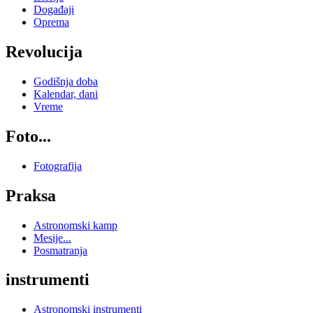
Događaji
Oprema
Revolucija
Godišnja doba
Kalendar, dani
Vreme
Foto...
Fotografija
Praksa
Astronomski kamp
Mesije...
Posmatranja
instrumenti
Astronomski instrumenti