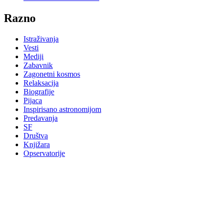
Razno
Istraživanja
Vesti
Mediji
Zabavnik
Zagonetni kosmos
Relaksacija
Biografije
Pijaca
Inspirisano astronomijom
Predavanja
SF
Društva
Knjižara
Opservatorije