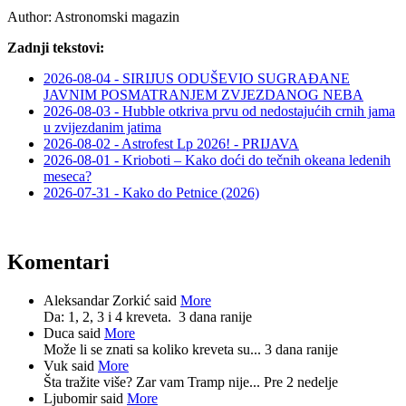
Author:
Astronomski magazin
Zadnji tekstovi:
2026-08-04 - SIRIJUS ODUŠEVIO SUGRAĐANE
JAVNIM POSMATRANJEM ZVJEZDANOG NEBA
2026-08-03 - Hubble otkriva prvu od nedostajućih crnih jama
u zvijezdanim jatima
2026-08-02 - Astrofest Lp 2026! - PRIJAVA
2026-08-01 - Krioboti – Kako doći do tečnih okeana ledenih
meseca?
2026-07-31 - Kako do Petnice (2026)
Komentari
Aleksandar Zorkić said
More
Da: 1, 2, 3 i 4 kreveta.
3 dana ranije
Duca said
More
Može li se znati sa koliko kreveta su...
3 dana ranije
Vuk said
More
Šta tražite više? Zar vam Tramp nije...
Pre 2 nedelje
Ljubomir said
More