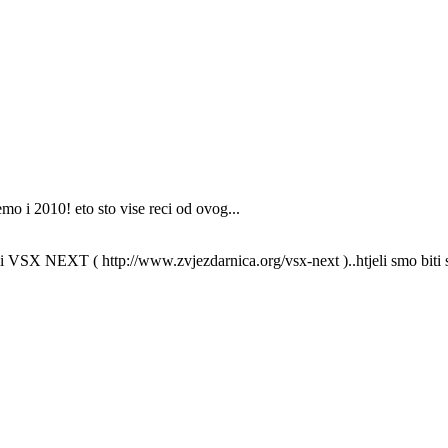
mo i 2010! eto sto vise reci od ovog...
eli VSX NEXT ( http://www.zvjezdarnica.org/vsx-next )..htjeli smo biti s