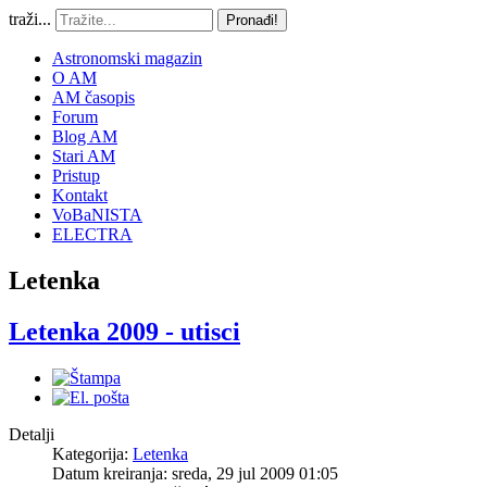
traži...
Pronađi!
Astronomski magazin
O AM
AM časopis
Forum
Blog AM
Stari AM
Pristup
Kontakt
VoBaNISTA
ELECTRA
Letenka
Letenka 2009 - utisci
Detalji
Kategorija:
Letenka
Datum kreiranja: sreda, 29 jul 2009 01:05