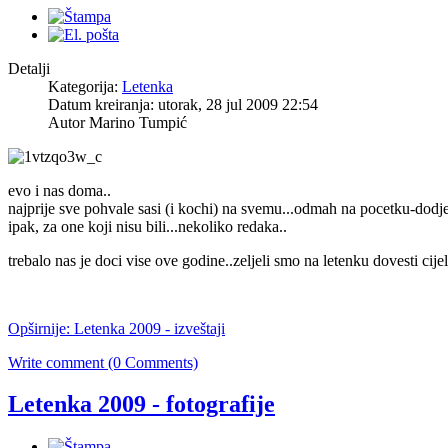
Detalji
Kategorija:
Letenka
Datum kreiranja: utorak, 28 jul 2009 22:54
Autor Marino Tumpić
evo i nas doma..
najprije sve pohvale sasi (i kochi) na svemu...odmah na pocetku-dodje
ipak, za one koji nisu bili...nekoliko redaka..
trebalo nas je doci vise ove godine..zeljeli smo na letenku dovesti cij
Opširnije: Letenka 2009 - izveštaji
Write comment (0 Comments)
Letenka 2009 - fotografije