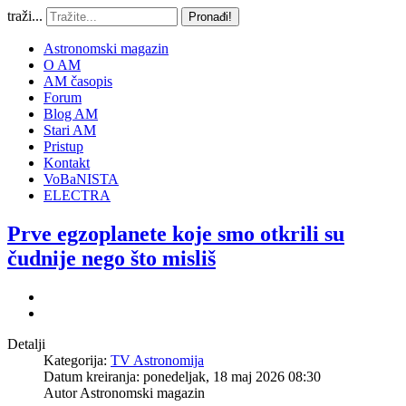
traži...
Pronađi!
Astronomski magazin
O AM
AM časopis
Forum
Blog AM
Stari AM
Pristup
Kontakt
VoBaNISTA
ELECTRA
Prve egzoplanete koje smo otkrili su
čudnije nego što misliš
Detalji
Kategorija:
TV Astronomija
Datum kreiranja: ponedeljak, 18 maj 2026 08:30
Autor
Astronomski magazin