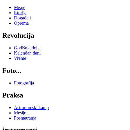
Misije
Istorija
Događaji
Oprema
Revolucija
Godišnja doba
Kalendar, dani
Vreme
Foto...
Fotografija
Praksa
Astronomski kamp
Mesije...
Posmatranja