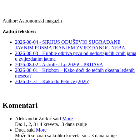
Author:
Astronomski magazin
Zadnji tekstovi:
2026-08-04 - SIRIJUS ODUŠEVIO SUGRAĐANE
JAVNIM POSMATRANJEM ZVJEZDANOG NEBA
2026-08-03 - Hubble otkriva prvu od nedostajućih crnih jama
u zvijezdanim jatima
2026-08-02 - Astrofest Lp 2026! - PRIJAVA
2026-08-01 - Krioboti – Kako doći do tečnih okeana ledenih
meseca?
2026-07-31 - Kako do Petnice (2026)
Komentari
Aleksandar Zorkić said
More
Da: 1, 2, 3 i 4 kreveta.
3 dana ranije
Duca said
More
Može li se znati sa koliko kreveta su...
3 dana ranije