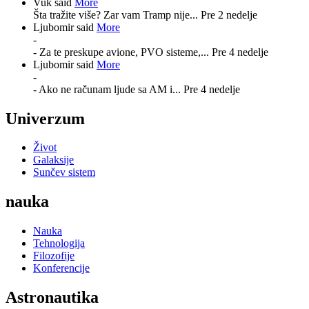
Vuk said
More
Šta tražite više? Zar vam Tramp nije...
Pre 2 nedelje
Ljubomir said
More
-
- Za te preskupe avione, PVO sisteme,...
Pre 4 nedelje
Ljubomir said
More
-
- Ako ne računam ljude sa AM i...
Pre 4 nedelje
Univerzum
Život
Galaksije
Sunčev sistem
nauka
Nauka
Tehnologija
Filozofije
Konferencije
Astronautika