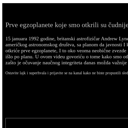
Prve egzoplanete koje smo otkrili su čudnije
15 januara 1992 godine, britanski astrofizičar Andrew Lyn
američkog astronomskog društva, sa planom da javnosti I
otkriće prve egzoplanete, I to oko veoma neobične zvezde p
išlo po planu. U ovom videu govoriću o tome kako smo otk
zašto je očuvanje naučnog integriteta danas možda važnije 
Ostavite lajk i superhvala i prijavite se na kanal kako ne biste propustili sle