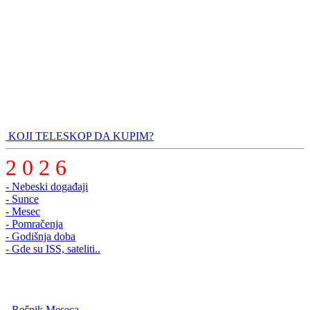
KOJI TELESKOP DA KUPIM?
2 0 2 6
- Nebeski događaji
- Sunce
- Mesec
- Pomračenja
- Godišnja doba
- Gde su ISS, sateliti..
-
Rečnik Meseca