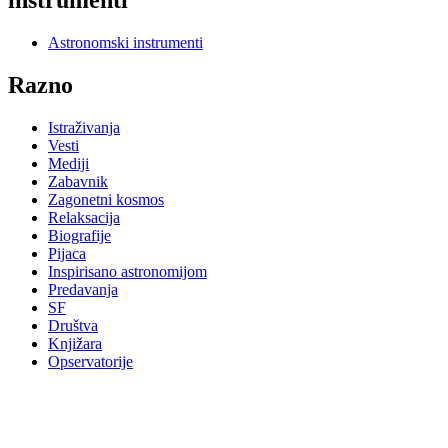
instrumenti
Astronomski instrumenti
Razno
Istraživanja
Vesti
Mediji
Zabavnik
Zagonetni kosmos
Relaksacija
Biografije
Pijaca
Inspirisano astronomijom
Predavanja
SF
Društva
Knjižara
Opservatorije