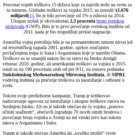
Procenat vojnih troškova 15 država koje za najviše troše na svetu za
tu namenu. Globalni troškovi za vojsku 2015. su iznosili
\(1.676
milijardi
[1]
, što je bilo povećanje od 1% u odnosu na 2014.
Ukupan trošak je ekvivalentan
2,3 procenta
bruto svetskog
proizvoda
(GWP). Bilo je to prvo povećanje svetskog budžeta od
2011. kada je bio trogodišnji period stagnacije.
Američka vojna potrošnja bila je na permanentnom ratnom nivou još
od terorističkog napada 2001. godine, uprkos značajnim
povlačenjima trupa iz Iraka i Avganistana koje je naredio Obama.
Troškovi su se smanjili nakon što su ratovi na Istoku dostigli
vrhunac 2010. godine, ali amerikanski troškovi za vojsku u 2015.
ostali su na 190 procenata onih od pre 9/11, na osnovu podataka
Stokholmskog Međunarodnog Mirovnog Instituta
, ili
SIPRI
,
vodećeg instituta za praćenje troškova za naoružanje i odbrane u
svetu.
Tokom svoje predizborne kampanje, Tramp je kritikovao
naduvavanje ugovora za naoružanje i ukupne troškove ratova na
Srednjem Istoku. Ali on je takođe obećao da će vojsku „ponovo
učiniti snažnom“, obećavši izgradnju 70 novih ratnih brodova i
povećanje broja vojnika u Armiji na isti visoki nivo kao tokom
ratova u Avganistanu i Iraku.
Tramp je takođe pozvao Ameriku da „uveliko proširi“ svoje