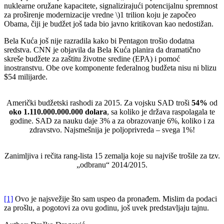
nuklearne oružane kapacitete, signalizirajući potencijalnu spremnost
za proširenje modernizacije vredne \)1 trilion koju je započeo
Obama, čiji je budžet još tada bio javno kritikovan kao nedostižan.
Bela Kuća još nije razradila kako bi Pentagon trošio dodatna
sredstva. CNN je objavila da Bela Kuća planira da dramatično
skreše budžete za zaštitu životne sredine (EPA) i pomoć
inostranstvu. Obe ove komponente federalnog budžeta nisu ni blizu
$54 milijarde.
Američki budžetski rashodi za 2015. Za vojsku SAD troši
54%
od
oko 1.110.000.000.000 dolara
, sa koliko je država raspolagala te
godine. SAD za nauku daje 3% a za obrazovanje 6%, koliko i za
zdravstvo. Najsmešnija je poljoprivreda – svega 1%!
Zanimljiva i rečita rang-lista 15 zemalja koje su najviše trošile za tzv.
„odbranu“ 2014/2015.
[1]
Ovo je najsvežije što sam uspeo da pronađem. Mislim da podaci
za prošlu, a pogotovi za ovu godinu, još uvek predstavljaju tajnu.