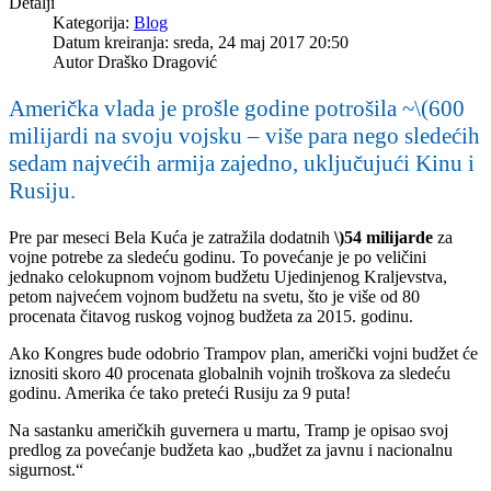
Detalji
Kategorija:
Blog
Datum kreiranja: sreda, 24 maj 2017 20:50
Autor
Draško Dragović
Američka vlada je prošle godine potrošila ~\(600
milijardi na svoju vojsku – više para nego sledećih
sedam najvećih armija zajedno, uključujući Kinu i
Rusiju.
Pre par meseci Bela Kuća je zatražila dodatnih
\)54 milijarde
za
vojne potrebe za sledeću godinu. To povećanje je po veličini
jednako celokupnom vojnom budžetu Ujedinjenog Kraljevstva,
petom najvećem vojnom budžetu na svetu, što je više od 80
procenata čitavog ruskog vojnog budžeta za 2015. godinu.
Ako Kongres bude odobrio Trampov plan, američki vojni budžet će
iznositi skoro 40 procenata globalnih vojnih troškova za sledeću
godinu. Amerika će tako preteći Rusiju za 9 puta!
Na sastanku američkih guvernera u martu, Tramp je opisao svoj
predlog za povećanje budžeta kao „budžet za javnu i nacionalnu
sigurnost.“