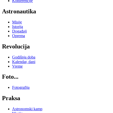
Konferencije
Astronautika
Misije
Istorija
Događaji
Oprema
Revolucija
Godišnja doba
Kalendar, dani
Vreme
Foto...
Fotografija
Praksa
Astronomski kamp