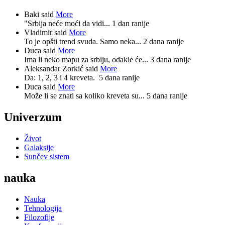
Baki said
More
"Srbija neće moći da vidi...
1 dan ranije
Vladimir said
More
To je opšti trend svuda. Samo neka...
2 dana ranije
Duca said
More
Ima li neko mapu za srbiju, odakle će...
3 dana ranije
Aleksandar Zorkić said
More
Da: 1, 2, 3 i 4 kreveta.
5 dana ranije
Duca said
More
Može li se znati sa koliko kreveta su...
5 dana ranije
Univerzum
Život
Galaksije
Sunčev sistem
nauka
Nauka
Tehnologija
Filozofije