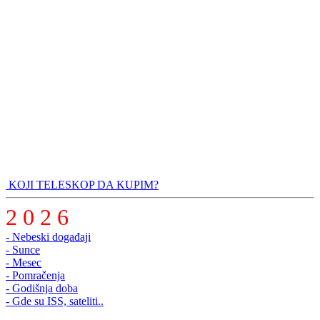
KOJI TELESKOP DA KUPIM?
2 0 2 6
- Nebeski događaji
- Sunce
- Mesec
- Pomračenja
- Godišnja doba
- Gde su ISS, sateliti..