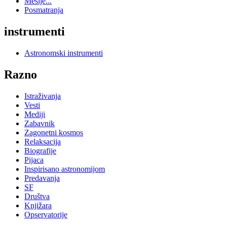
Mesije...
Posmatranja
instrumenti
Astronomski instrumenti
Razno
Istraživanja
Vesti
Mediji
Zabavnik
Zagonetni kosmos
Relaksacija
Biografije
Pijaca
Inspirisano astronomijom
Predavanja
SF
Društva
Knjižara
Opservatorije