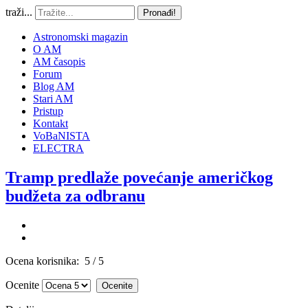
traži...
Pronađi!
Astronomski magazin
O AM
AM časopis
Forum
Blog AM
Stari AM
Pristup
Kontakt
VoBaNISTA
ELECTRA
Tramp predlaže povećanje američkog
budžeta za odbranu
Ocena korisnika:
5
/
5
Ocenite