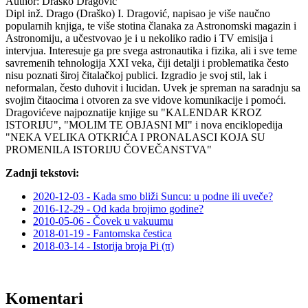
Author:
Draško Dragović
Dipl inž. Drago (Draško) I. Dragović, napisao je više naučno
popularnih knjiga, te više stotina članaka za Astronomski magazin i
Astronomiju, a učestvovao je i u nekoliko radio i TV emisija i
intervjua. Interesuje ga pre svega astronautika i fizika, ali i sve teme
savremenih tehnologija XXI veka, čiji detalji i problematika često
nisu poznati široj čitalačkoj publici. Izgradio je svoj stil, lak i
neformalan, često duhovit i lucidan. Uvek je spreman na saradnju sa
svojim čitaocima i otvoren za sve vidove komunikacije i pomoći.
Dragovićeve najpoznatije knjige su "KALENDAR KROZ
ISTORIJU", "MOLIM TE OBJASNI MI" i nova enciklopedija
"NEKA VELIKA OTKRIĆA I PRONALASCI KOJA SU
PROMENILA ISTORIJU ČOVEČANSTVA"
Zadnji tekstovi:
2020-12-03 - Kada smo bliži Suncu: u podne ili uveče?
2016-12-29 - Od kada brojimo godine?
2010-05-06 - Čovek u vakuumu
2018-01-19 - Fantomska čestica
2018-03-14 - Istorija broja Pi (π)
Komentari