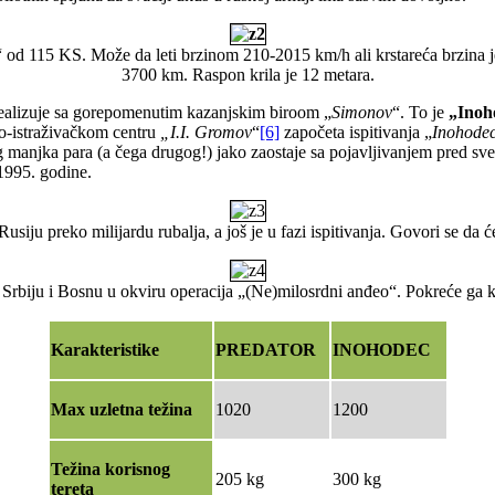
“ od 115 KS. Može da leti brzinom 210-2015 km/h ali krstareća brzina 
3700 km. Raspon krila je 12 metara.
e realizuje sa gorepomenutim kazanjskim biroom „
Simonov
“. To je
„Inoh
no-istraživačkom centru
„I.I. Gromov
“
[6]
započeta ispitivanja „
Inohode
g manjka para (a čega drugog!) jako zaostaje sa pojavljivanjem pred sve
 1995. godine.
usiju preko milijardu rubalja, a još je u fazi ispitivanja. Govori se da 
u Srbiju i Bosnu u okviru operacija „(Ne)milosrdni anđeo“. Pokreće ga 
Karakteristike
PREDATOR
INOHODEC
Max uzletna težina
1020
1200
Težina korisnog
205 kg
300 kg
tereta