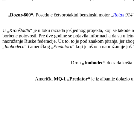
„Dozor-600“.
Poseduje četvorotaktni benzinski motor „
Rotax
914
U „
Kronštadtu
“ je u toku razrada još jednog projekta, koji se takođ
borbene gotovosti. Pre dve godine se pojavila informacija da su u let
naoružanje Ruske federacije. Uz to, to je pod znakom pitanja, jer zbo
„
Inohodeca
“ i američkog „
Predatora
“ koji je ušao u naoružannje još
Dron
„Inohodec“
do sada košta R
Američki
MQ-1 „Predator“
je iz albanije dolazio 