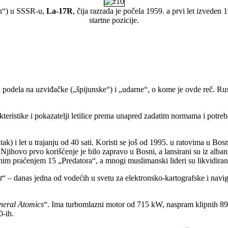
on“) u SSSR-u,
La-17R
, čija razrada je počela 1959. a prvi let izveden
startne pozicije.
ija podela na uzviđačke („špijunske“) i „udarne“, o kome je ovde reč. R
arakteristike i pokazatelji letilice prema unapred zadatim normama i pot
i let u trajanju od 40 sati. Koristi se još od 1995. u ratovima u Bosni, S
ta. Njihovo prvo korišćenje je bilo zapravo u Bosni, a lansirani su iz alb
ornim praćenjem 15 „Predatora“, a mnogi muslimanski lideri su likvidiran
t
“ – danas jedna od vodećih u svetu za elektronsko-kartografske i navi
neral Atomics
“. Ima turbomlazni motor od 715 kW, naspram klipnih 8
0-ih.