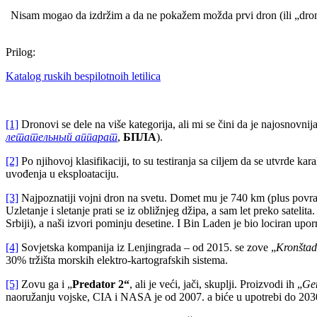
Nisam mogao da izdržim a da ne pokažem možda prvi dron (ili „dr
Prilog:
Katalog ruskih bespilotnoih letilica
[1]
Dronovi se dele na više kategorija, ali mi se čini da je najosnovn
летательный аппарат
,
БПЛА
).
[2]
Po njihovoj klasifikaciji, to su testiranja sa ciljem da se utvrde k
uvođenja u eksploataciju.
[3]
Najpoznatiji vojni dron na svetu. Domet mu je 740 km (plus povratak) 
Uzletanje i sletanje prati se iz obližnjeg džipa, a sam let preko sateli
Srbiji), a naši izvori pominju desetine. I Bin Laden je bio lociran up
[4]
Sovjetska kompanija iz Lenjingrada – od 2015. se zove „
Kronštad
30% tržišta morskih elektro-kartografskih sistema.
[5]
Zovu ga i „
Predator 2“
, ali je veći, jači, skuplji. Proizvodi ih „
Ge
naoružanju vojske, CIA i NASA je od 2007. a biće u upotrebi do 203