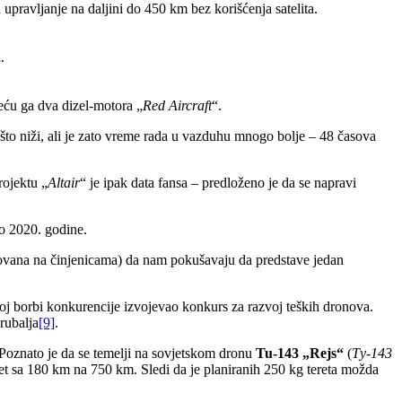
pravljanje na daljini do 450 km bez korišćenja satelita.
.
eću ga dva dizel-motora „
Red Aircraft
“.
što niži, ali je zato vreme rada u vazduhu mnogo bolje – 48 časova
rojektu „
Altair
“ je ipak data fansa – predloženo je da se napravi
do 2020. godine.
novana na činjenicama) da nam pokušavaju da predstave jedan
koj borbi konkurencije izvojevao konkurs za razvoj teških dronova.
 rubalja
[9]
.
. Poznato je da se temelji na sovjetskom dronu
Tu-143 „Rejs“
(
Ту-143
t sa 180 km na 750 km. Sledi da je planiranih 250 kg tereta možda