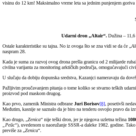
visinu do 12 km! Maksimalno vreme leta sa jednim punjenjem goriva bi
Udarni dron „Altair“.
Dužina – 11,6 
Ostale karakteristike su tajna. No iz ovoga što se zna vidi se da će „
Al
naspram 28.
Kada je suma za razvoj ovog drona prešla granicu od 2 milijarde rubalj
civilna varijanta za monitoring arktičkih područja, omogućavajući civi
U slučaju da dobiju dopunska sredstva, Kazanjci nameravaju da dovr
Pažljivim proučavanjem pitanja o tome koliko se stvarno teških udarn
proizvod pod maskom drugog.
Kao prvo, zamenik Ministra odbrane
Juri Borisov
[8]
, posetivši neda
Međutim, kasnije se saznalo da je biro na tenderu osvojio pravo da izr
Kao drugo, „
Zenica
“ nije teški dron, jer je njegova uzletna težina
108
„
Рейс
“), uvedenom u naoružanje SSSR-a daleke 1982. godine. Tako je
previše za „
Zenicu
“.