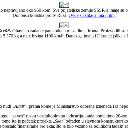
o napravljeno oko 950 kom. Sve prijateljske zemlje SSSR-a imaje su ove l
Donbasu koristila protiv Rusa.
Ovde su slike a ima i film
.
triž“.
Obavljao zadatke par stotina km iza linija fronta. Proizvodili s
a 5.370 kg a max brzina 1100 km/h. Danas ga imaju i Ukrajici (slika s f
o nudi „
Altair
“, prema kome je Ministarstvo odbrane iznenada i iz nep
igne „na vrh“ rusku vazduhoplovnu industriju, onda pomenimo 20-ton
u tome što je početak projekta „
Skat
“ odrađen u slavnom konstruktorsko
prestalo finansiranje projekta, što je bilo vezano sa politikom tadašnj