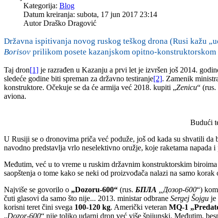
Kategorija:
Blog
Datum kreiranja: subota, 17 jun 2017 23:14
Autor
Draško Dragović
Državna ispitivanja novog ruskog teškog drona (Rusi kažu „u
Borisov
prilikom posete kazanjskom opitno-konstruktorskom 
Taj dron
[1]
je razrađen u Kazanju a prvi let je izvršen još 2014. godin
sledeće godine biti spreman za državno testiranje
[2]
. Zamenik ministra
konstruktore. Očekuje se da će armija već 2018. kupiti „
Zenicu
“ (rus.
aviona.
Budući t
U Rusiji se o dronovima priča već poduže, još od kada su shvatili da 
navodno predstavlja vrlo neselektivno oružje, koje raketama napada i peš
Međutim, već u to vreme u ruskim državnim konstruktorskim biroima i 
saopštenja o tome kako se neki od proizvođača nalazi na samo korak od 
Najviše se govorilo o
„Dozoru-600“
(rus.
БПЛА
„
Дозор-600
“) kom
čuti glasovi da samo što nije... 2013. ministar odbrane
Sergej Šojgu
je
korisni teret čini svega
100-120 kg
. Američki veteran
MQ-1 „Predat
„
Dozor-600
“ nije toliko udarni dron već više špijunski. Međutim, bes