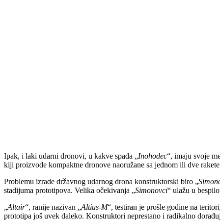
Ipak, i laki udarni dronovi, u kakve spada „
Inohodec
“, imaju svoje me
kiji proizvode kompaktne dronove naoružane sa jednom ili dve rakete 
Problemu izrade državnog udarnog drona konstruktorski biro „
Simon
stadijuma prototipova. Velika očekivanja „
Simonovci
“ ulažu u bespilo
„
Altair
“, ranije nazivan „
Altius-M
“, testiran je prošle godine na terito
prototipa još uvek daleko. Konstruktori neprestano i radikalno dorađu