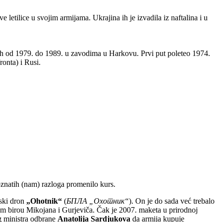
etilice u svojim armijama. Ukrajina ih je izvadila iz naftalina i u
u ih od 1979. do 1989. u zavodima u Harkovu. Prvi put poleteo 1974.
ronta) i Rusi.
oznatih (nam) razloga promenilo kurs.
ski dron
„Ohotnik“
(
БПЛА
„
Охотник
“
). On je do sada već trebalo
m birou Mikojana i Gurjeviča. Čak je 2007. maketa u prirodnoj
eg ministra odbrane
Anatolija Sardjukova
da armija kupuje