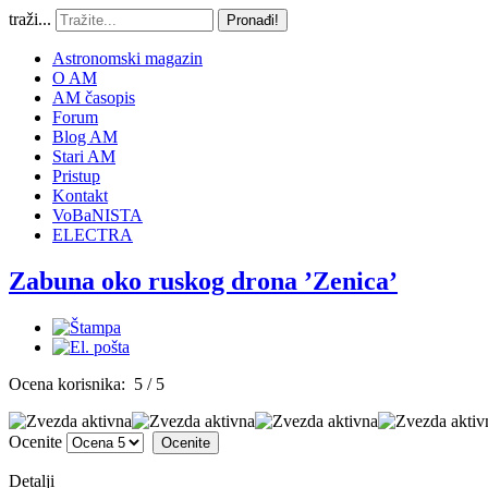
traži...
Pronađi!
Astronomski magazin
O AM
AM časopis
Forum
Blog AM
Stari AM
Pristup
Kontakt
VoBaNISTA
ELECTRA
Zabuna oko ruskog drona ’Zenica’
Ocena korisnika:
5
/
5
Ocenite
Detalji