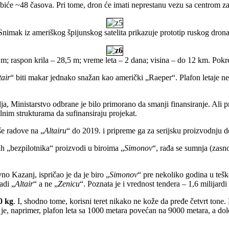
će ~48 časova. Pri tome, dron će imati neprestanu vezu sa centrom za u
Snimak iz ameriškog špijunskog satelita prikazuje prototip ruskog drona
m; raspon krila – 28,5 m; vreme leta – 2 dana; visina – do 12 km. Pokr
tair
“ biti makar jednako snažan kao američki „Raeper“. Plafon letaje ne
a, Ministarstvo odbrane je bilo primorano da smanji finansiranje. Ali p
lnim strukturama da sufinansiraju projekat.
še radove na „
Altairu
“ do 2019. i pripreme ga za serijsku proizvodnju 
ih „bezpilotnika“ proizvodi u biroima „
Simonov
“, rađa se sumnja (zas
vno Kazanj, ispričao je da je biro „
Simonov
“ pre nekoliko godina u teš
adi „
Altair
“ a ne „
Zenicu
“. Poznata je i vrednost tendera – 1,6 milijardi
0 kg
. I, shodno tome, korisni teret nikako ne kože da pređe četvrt tone
, naprimer, plafon leta sa 1000 metara povećan na 9000 metara, a dole