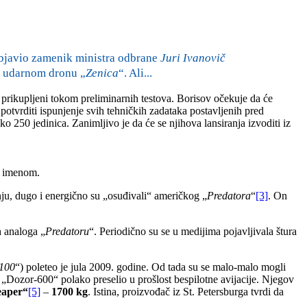
objavio zamenik ministra odbrane
Juri Ivanovič
m udarnom dronu „
Zenica
“. Ali...
i prikupljeni tokom preliminarnih testova. Borisov očekuje da će
 potvrditi ispunjenje svih tehničkih zadataka postavljenih pred
ko 250 jedinica. Zanimljivo je da će se njihova lansiranja izvoditi iz
m imenom.
nju, dugo i energično su „osuđivali“ američkog „
Predatora
“
[3]
. On
h analoga „
Predatoru
“. Periodično su se u medijima pojavljivala štura
100
“) poleteo je jula 2009. godine. Od tada su se malo-malo mogli
 „Dozor-600“ polako preselio u prošlost bespilotne avijacije. Njegov
aper“
[5]
–
1700 kg
. Istina, proizvođač iz St. Petersburga tvrdi da