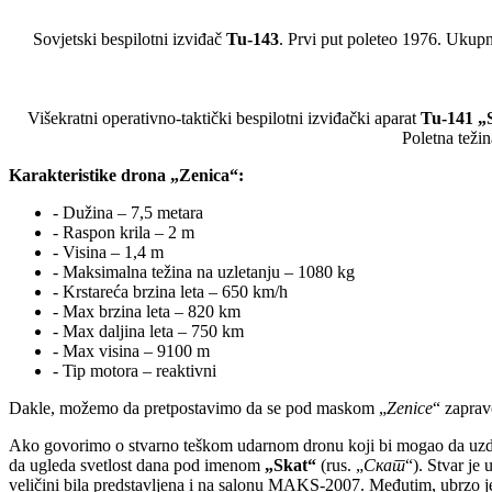
Sovjetski bespilotni izviđač
Tu-143
. Prvi put poleteo 1976. Ukupn
Višekratni operativno-taktički bespilotni izviđački aparat
Tu-141 „S
Poletna težin
Karakteristike drona „Zenica“:
- Dužina – 7,5 metara
- Raspon krila – 2 m
- Visina – 1,4 m
- Maksimalna težina na uzletanju – 1080 kg
- Krstareća brzina leta – 650 km/h
- Max brzina leta – 820 km
- Max daljina leta – 750 km
- Max visina – 9100 m
- Tip motora – reaktivni
Dakle, možemo da pretpostavimo da se pod maskom „
Zenice
“ zaprav
Ako govorimo o stvarno teškom udarnom dronu koji bi mogao da uzd
da ugleda svetlost dana pod imenom
„Skat“
(rus. „
Скат
“). Stvar je 
veličini bila predstavljena i na salonu MAKS-2007. Međutim, ubrzo je 