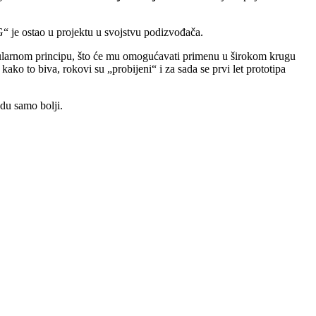
G“ je ostao u projektu u svojstvu podizvođača.
odularnom principu, što će mu omogućavati primenu u širokom krugu
ako to biva, rokovi su „probijeni“ i za sada se prvi let prototipa
du samo bolji.