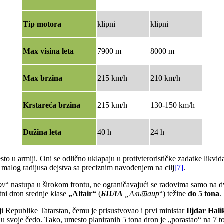
Tip motora
klipni
klipni
Max visina leta
7900 m
8000 m
Max brzina
215 km/h
210 km/h
Krstareća brzina
215 km/h
130-150 km/h
Dužina leta
40 h
24 h
sto u armiji. Oni se odlično uklapaju u protivterorističke zadatke likvida
malog radijusa dejstva sa preciznim navođenjem na cilj
[7]
.
ov
“ nastupa u širokom frontu, ne ograničavajući se radovima samo na d
tni dron srednje klase
„Altair“
(
БПЛА
„
Альтаир
“) težine
do 5 tona
.
riji Republike Tatarstan, čemu je prisustvovao i prvi ministar
Iljdar Hal
ju svoje čedo. Tako, umesto planiranih 5 tona dron je „porastao“ na 7 t