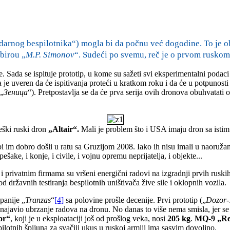
darnog bespilotnika“) mogla bi da počnu već dogodine. To je 
birou „
M.P. Simonov
“. Sudeći po svemu, reč je o prvom rusko
e. Sada se ispituje prototip, u kome su sažeti svi eksperimentalni podac
 je uveren da će ispitivanja proteći u kratkom roku i da će u potpunosti
 „
Зеница
“). Pretpostavlja se da će prva serija ovih dronova obuhvatati o
eški ruski dron
„Altair“.
Mali je problem što i USA imaju dron sa isti
bi im dobro došli u ratu sa Gruzijom 2008. Iako ih nisu imali u naoruža
ake, i konje, i civile, i vojnu opremu neprijatelja, i objekte...
privatnim firmama su vršeni energični radovi na izgradnji prvih ruski
državnih testiranja bespilotnih uništivača žive sile i oklopnih vozila.
panije „
Tranzas
“
[4]
sa polovine prošle decenije. Prvi prototip („
Dozor-
 najavio ubrzanje radova na dronu. No danas to više nema smisla, jer se
or“
, koji je u eksploataciji još od prošlog veka, nosi
205 kg
.
MQ-9 „Re
pilotnih špijuna za svačiji ukus u ruskoj armiji ima sasvim dovoljno.