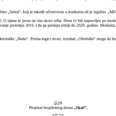
biro „
Suhoj
“, koji je takođe učestvovao u konkursu ali je izgubio. „Mi
2. O njima se javno ne zna skoro ništa. Dron će biti napravljen po m
ivanje prototipa 2016. i da ga predaju armiji do 2020. godine. Međutim, k
teristike „
Skata
“. Prema logici stvari, rezultati „
Ohotnika
“ mogu da bu
Projekat bespilotnog drona
„Skat“.