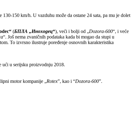
je 130-150 km/h. U vazduhu može da ostane 24 sata, pa mu je dolet
odec“
(
БПЛА
„
Иноходец
“
), veći i bolji od „
Dozora-600
“, i veće
ca
“. Još nema zvaničnih podataka kada bi mogao da stupi u
tom. To izvrsno ilustruje poređenje osnovnih karakteristika
će ući u serijsku proizvodnju 2018.
klipni motor kompanije „
Rotex
”, kao i “
Dozora-600
”.