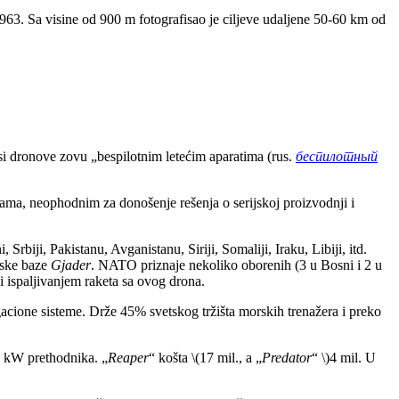
 1963. Sa visine od 900 m fotografisao je ciljeve udaljene 50-60 km od
usi dronove zovu „bespilotnim letećim aparatima (rus.
беспилотный
rebama, neophodnim za donošenje rešenja o serijskoj proizvodnji i
rbiji, Pakistanu, Avganistanu, Siriji, Somaliji, Iraku, Libiji, itd.
anske baze
Gjader
. NATO priznaje nekoliko oborenih (3 u Bosni i 2 u
i ispaljivanjem raketa sa ovog drona.
gacione sisteme. Drže 45% svetskog tržišta morskih trenažera i preko
9 kW prethodnika. „
Reaper
“ košta \(17 mil., a „
Predator
“ \)4 mil. U