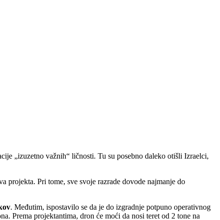
cije „izuzetno važnih“ ličnosti. Tu su posebno daleko otišli Izraelci,
va projekta. Pri tome, sve svoje razrade dovode najmanje do
ikov
. Međutim, ispostavilo se da je do izgradnje potpuno operativnog
ona. Prema projektantima, dron će moći da nosi teret od 2 tone na