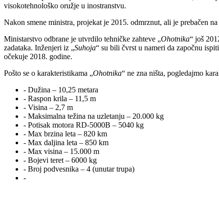
visokotehnološko oružje u inostranstvu.
Nakon smene ministra, projekat je 2015. odmrznut, ali je prebačen na 
Ministarstvo odbrane je utvrdilo tehničke zahteve „
Ohotnika
“ još 201
zadataka. Inženjeri iz „
Suhoja
“ su bili čvrst u nameri da započnu ispit
očekuje 2018. godine.
Pošto se o karakteristikama „
Ohotnika
“ ne zna ništa, pogledajmo karak
- Dužina – 10,25 metara
- Raspon krila – 11,5 m
- Visina – 2,7 m
- Maksimalna težina na uzletanju – 20.000 kg
- Potisak motora RD-5000B – 5040 kg
- Max brzina leta – 820 km
- Max daljina leta – 850 km
- Max visina – 15.000 m
- Bojevi teret – 6000 kg
- Broj podvesnika – 4 (unutar trupa)
-