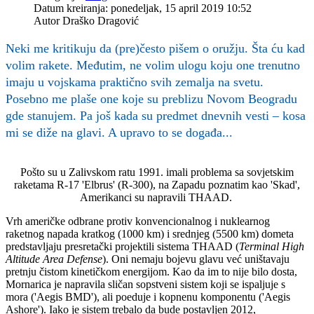
Datum kreiranja: ponedeljak, 15 april 2019 10:52
Autor
Draško Dragović
Neki me kritikuju da (pre)često pišem o oružju. Šta ću kad
volim rakete. Međutim, ne volim ulogu koju one trenutno
imaju u vojskama praktično svih zemalja na svetu.
Posebno me plaše one koje su preblizu Novom Beogradu
gde stanujem. Pa još kada su predmet dnevnih vesti – kosa
mi se diže na glavi. A upravo to se događa...
Pošto su u Zalivskom ratu 1991. imali problema sa sovjetskim
raketama R-17 'Elbrus' (R-300), na Zapadu poznatim kao 'Skad',
Amerikanci su napravili THAAD.
Vrh američke odbrane protiv konvencionalnog i nuklearnog
raketnog napada kratkog (1000 km) i srednjeg (5500 km) dometa
predstavljaju presretački projektili sistema THAAD (
Terminal High
Altitude Area Defense
). Oni nemaju bojevu glavu već uništavaju
pretnju čistom kinetičkom energijom. Kao da im to nije bilo dosta,
Mornarica je napravila sličan sopstveni sistem koji se ispaljuje s
mora ('Aegis BMD'), ali poeduje i kopnenu komponentu ('Aegis
Ashore'). Iako je sistem trebalo da bude postavljen 2012,