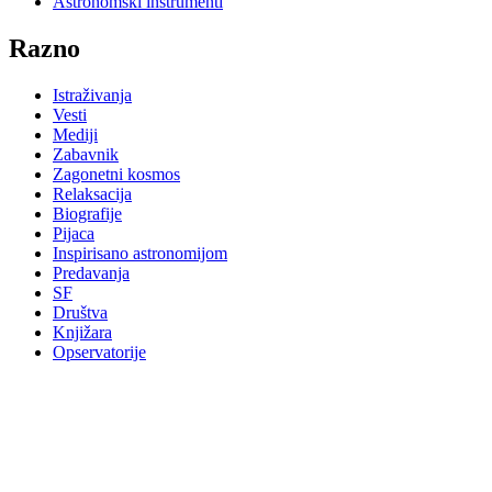
Astronomski instrumenti
Razno
Istraživanja
Vesti
Mediji
Zabavnik
Zagonetni kosmos
Relaksacija
Biografije
Pijaca
Inspirisano astronomijom
Predavanja
SF
Društva
Knjižara
Opservatorije