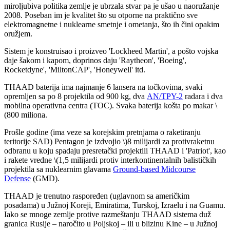
miroljubiva politika zemlje je ubrzala stvar pa je ušao u naoružanje
2008. Poseban im je kvalitet što su otporne na praktično sve
elektromagnetne i nuklearne smetnje i ometanja, što ih čini opakim
oružjem.
Sistem je konstruisao i proizveo 'Lockheed Martin', a pošto vojska
daje šakom i kapom, doprinos daju 'Raytheon', 'Boeing',
Rocketdyne', 'MiltonCAP', 'Honeywell' itd.
THAAD baterija ima najmanje 6 lansera na točkovima, svaki
opremljen sa po 8 projektila od 900 kg, dva
AN/TPY-2
radara i dva
mobilna operativna centra (TOC). Svaka baterija košta po makar \
(800 miliona.
Prošle godine (ima veze sa korejskim pretnjama o raketiranju
teritorije SAD) Pentagon je izdvojio \)8 milijardi za protivraketnu
odbranu u koju spadaju presretački projektili THAAD i 'Patriot', kao
i rakete vredne \(1,5 milijardi protiv interkontinentalnih balističkih
projektila sa nuklearnim glavama
Ground-based Midcourse
Defense
(GMD).
THAAD je trenutno raspoređen (uglavnom sa američkim
posadama) u Južnoj Koreji, Emiratima, Turskoj, Izraelu i na Guamu.
Iako se mnoge zemlje protive razmeštanju THAAD sistema duž
granica Rusije – naročito u Poljskoj – ili u blizinu Kine – u Južnoj