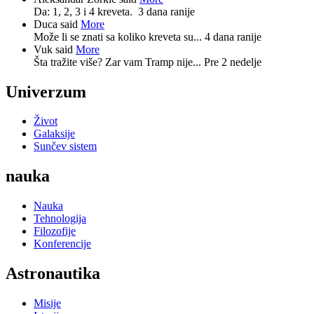
Da: 1, 2, 3 i 4 kreveta.
3 dana ranije
Duca said
More
Može li se znati sa koliko kreveta su...
4 dana ranije
Vuk said
More
Šta tražite više? Zar vam Tramp nije...
Pre 2 nedelje
Univerzum
Život
Galaksije
Sunčev sistem
nauka
Nauka
Tehnologija
Filozofije
Konferencije
Astronautika
Misije