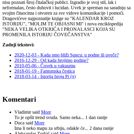
nisu poznati široj čitalačkoj publici. Izgradio je svoj stil, lak i
neformalan, često duhovit i lucidan. Uvek je spreman na saradnju sa
svojim čitaocima i otvoren za sve vidove komunikacije i pomoći.
Dragovićeve najpoznatije knjige su "KALENDAR KROZ
ISTORIJU", "MOLIM TE OBJASNI MI" i nova enciklopedija
"NEKA VELIKA OTKRIĆA I PRONALASCI KOJA SU
PROMENILA ISTORIJU ČOVEČANSTVA"
Zadnji tekstovi:
2020-12-03 - Kada smo bliži Suncu: u podne ili uveče?
2016-12-29 - Od kada brojimo godine?
2010-05-06 - Čovek u vakuumu
2018-01-19 - Fantomska čestica
2018-03-14 - Istorija broja Pi (π)
Komentari
Vladimir said
More
To je opšti trend svuda. Samo neka...
1 dan ranije
Duca said
More
Ima li neko mapu za srbiju, odakle će...
2 dana ranije
Aleksandar Zorkić said
More