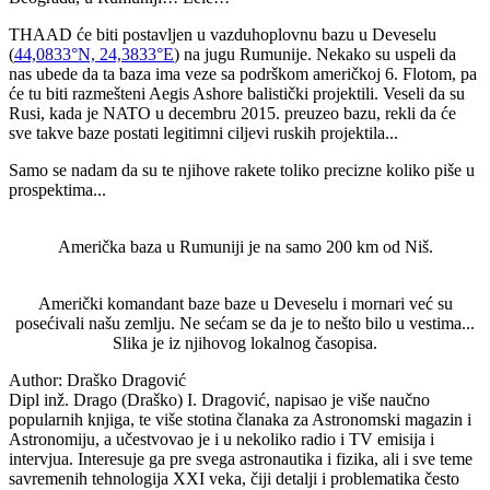
THAAD će biti postavljen u vazduhoplovnu bazu u Deveselu
(
44,0833°N, 24,3833°E
) na jugu Rumunije. Nekako su uspeli da
nas ubede da ta baza ima veze sa podrškom američkoj 6. Flotom, pa
će tu biti razmešteni Aegis Ashore balistički projektili. Veseli da su
Rusi, kada je NATO u decembru 2015. preuzeo bazu, rekli da će
sve takve baze postati legitimni ciljevi ruskih projektila...
Samo se nadam da su te njihove rakete toliko precizne koliko piše u
prospektima...
Američka baza u Rumuniji je na samo 200 km od Niš.
Američki komandant baze baze u Deveselu i mornari već su
posećivali našu zemlju. Ne sećam se da je to nešto bilo u vestima...
Slika je iz njihovog lokalnog časopisa.
Author:
Draško Dragović
Dipl inž. Drago (Draško) I. Dragović, napisao je više naučno
popularnih knjiga, te više stotina članaka za Astronomski magazin i
Astronomiju, a učestvovao je i u nekoliko radio i TV emisija i
intervjua. Interesuje ga pre svega astronautika i fizika, ali i sve teme
savremenih tehnologija XXI veka, čiji detalji i problematika često