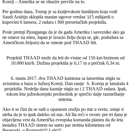
Koreji – Amerika se ne obazire previše na to.
Pre godinu dana, Trump je sa kraljevskom familijom koja vodi
Saudi Arabiju sklopila mastan ugovor vredan \)15 milijardi o
kupovini 6 lansera, 2 radara i 360 presretačkih projektila.
Posle pretnji Pjongjanga da je da gađa Ameriku i saveznike ako ga
ne ostave na miru, Japan je izrazio želju (koja se, gle, podudara sa
Američkom željom) da se smeste pod THAAD štit.
Projektil THAAD može da leti do visine od 150 km brzinom od
10.000 km/h. Dužina projektila je 6,17 m a prečnik 0,34 m.
6. marta 2017. dva THAAD kamiona sa lanserima stigla su
avionima u bazu u Južnoj Koreji. Dan ranije S. Koreja je lansirala 4
projektila. Nedelju dana kasnije stigla su i 2 THAAD radara. Ipak,
tokom leta južnokorejski predsednik je sprečio dalje razmeštanje
sistema.
Ako ti se čini da se radi o opasnom oružju po mir u svetu, ostaje ti
uteha da je to ipak daleko od nas. Ali šta reći o ovom: pre tri dana je
objavljena vest da Američka evropska komanda planira da do leta
instalira THAAD sistem na samo par stotina kilometara od
Beograda, u Rumuniji!!! Lele!!!