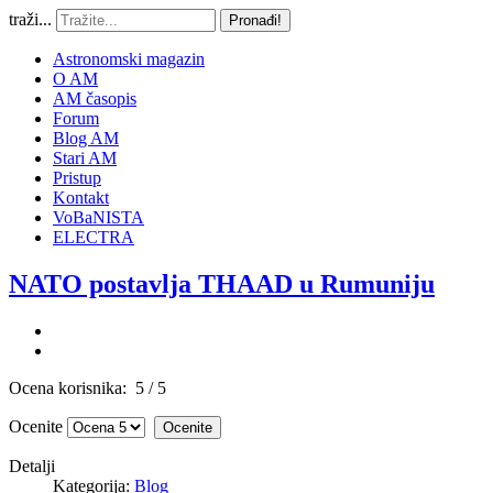
traži...
Pronađi!
Astronomski magazin
O AM
AM časopis
Forum
Blog AM
Stari AM
Pristup
Kontakt
VoBaNISTA
ELECTRA
NATO postavlja THAAD u Rumuniju
Ocena korisnika:
5
/
5
Ocenite
Detalji
Kategorija:
Blog