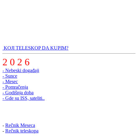
KOJI TELESKOP DA KUPIM?
2 0 2 6
- Nebeski događaji
- Sunce
- Mesec
- Pomračenja
- Godišnja doba
- Gde su ISS, sateliti..
-
Rečnik Meseca
-
Rečnik teleskopa