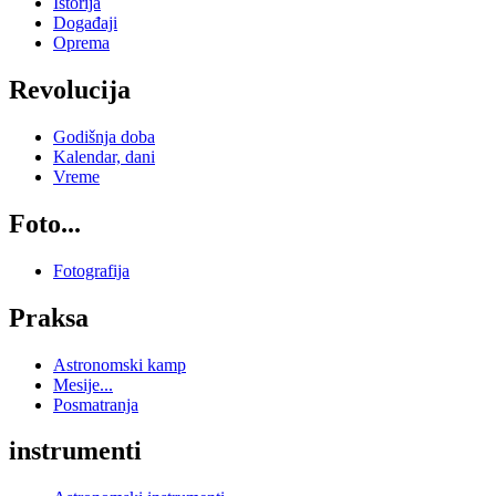
Istorija
Događaji
Oprema
Revolucija
Godišnja doba
Kalendar, dani
Vreme
Foto...
Fotografija
Praksa
Astronomski kamp
Mesije...
Posmatranja
instrumenti