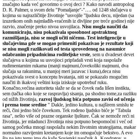
značajno kada već govorimo o ovoj deci ? Kako navodi antropolog
D. R. Palmer, u svom delu "Pomaljanje''-"…. od 1248 slučajeva u
kojima su najrazličitije životinje ''usvojile ''ljudsku decu, nijedan (sa
izuzetkom onih najmlađih-vraćenih iz divljine pre treće godine) nije
razvio, značenje preko nivoa usvojilaca.
Nisu mogla naučiti da
komuniciraju, nisu pokazivala sposobnost apstraktnog
razmišljanja, nisu se mogli učiti ničemu. Test inteligencije u
slučajevima gde se mogao primeniti pokazivao je rezultate koji
se nisu mogli razlikovati od testa sprovedenog na nasumice
odabranim pripadnicima roditeljske vrste
, sem u dvadeset devet
slučajeva u kojima su usvojioci pripfadali vrsti koja raspolaže
rudimentarnim rukama (manji majmuni,čovekoliki majmuni, dva
slučaja sa rakunima, u manjoj meri jazavac i kuna),deca nisu
pokazivala svest o konceptu hvatanja, niti se pokazalo mogućim
naučiti ih ikakvoj veštini koja iziskuje upotrebuf ruku.
Konačno,većina autoriteta slaže se da se čovek rađa lišen instikta,
sem (tačka oko koje se raspravlja) sisanja, pa shodno tome,za razliku
od nižih životinja,
razvoj ljudskog bića potpuno zavisi od učenja
i prema tome sredine
" Dakle, jedino kultura, u najširem smislu te
reči, čini jedno biće čovekom. Tek rođeno ljudsko biće je "Tabula
rasa'', nešto više od prazne organske ljušture. Čak se nemože reći ni
životinja, jer mladunci životinja nisu potpuno bespomoćni i već od
samog početka mnogi raspolažu nekim životnim strategijama, makar
normalno razvijenim kretanjem koje im omogućuje bekstvo. A evo
šta na istu temu ima da kaže Sovjetski naučnik A. Kondratov u