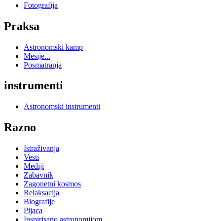
Fotografija
Praksa
Astronomski kamp
Mesije...
Posmatranja
instrumenti
Astronomski instrumenti
Razno
Istraživanja
Vesti
Mediji
Zabavnik
Zagonetni kosmos
Relaksacija
Biografije
Pijaca
Inspirisano astronomijom