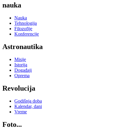
nauka
Nauka
Tehnologija
Filozofije
Konferencije
Astronautika
Misije
Istorija
Događaji
Oprema
Revolucija
Godišnja doba
Kalendar, dani
Vreme
Foto...