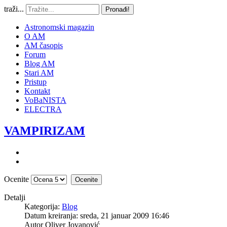
traži...
Pronađi!
Astronomski magazin
O AM
AM časopis
Forum
Blog AM
Stari AM
Pristup
Kontakt
VoBaNISTA
ELECTRA
VAMPIRIZAM
Ocenite
Detalji
Kategorija:
Blog
Datum kreiranja: sreda, 21 januar 2009 16:46
Autor
Oliver Jovanović