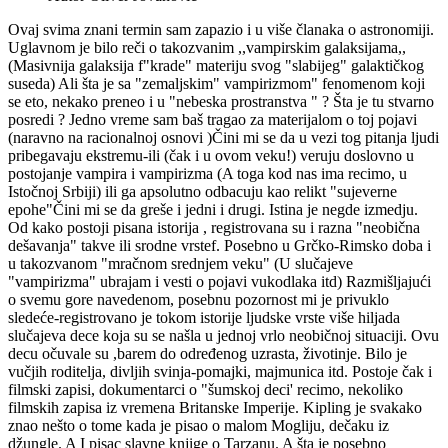
Ovaj svima znani termin sam zapazio i u više članaka o astronomiji.
Uglavnom je bilo reči o takozvanim ,,vampirskim galaksijama,,
(Masivnija galaksija f"krade" materiju svog "slabijeg" galaktičkog
suseda) Ali šta je sa "zemaljskim" vampirizmom" fenomenom koji
se eto, nekako preneo i u "nebeska prostranstva " ? Šta je tu stvarno
posredi ? Jedno vreme sam baš tragao za materijalom o toj pojavi
(naravno na racionalnoj osnovi )Čini mi se da u vezi tog pitanja ljudi
pribegavaju ekstremu-ili (čak i u ovom veku!) veruju doslovno u
postojanje vampira i vampirizma (A toga kod nas ima recimo, u
Istočnoj Srbiji) ili ga apsolutno odbacuju kao relikt "sujeverne
epohe"Čini mi se da greše i jedni i drugi. Istina je negde izmedju.
Od kako postoji pisana istorija , registrovana su i razna "neobična
dešavanja" takve ili srodne vrstef. Posebno u Grčko-Rimsko doba i
u takozvanom "mračnom srednjem veku" (U slučajeve
"vampirizma" ubrajam i vesti o pojavi vukodlaka itd) Razmišljajući
o svemu gore navedenom, posebnu pozornost mi je privuklo
sledeće-registrovano je tokom istorije ljudske vrste više hiljada
slučajeva dece koja su se našla u jednoj vrlo neobičnoj situaciji. Ovu
decu očuvale su ,barem do određenog uzrasta, životinje. Bilo je
vučjih roditelja, divljih svinja-pomajki, majmunica itd. Postoje čak i
filmski zapisi, dokumentarci o "šumskoj deci' recimo, nekoliko
filmskih zapisa iz vremena Britanske Imperije. Kipling je svakako
znao nešto o tome kada je pisao o malom Mogliju, dečaku iz
džungle. A I pisac slavne knjige o Tarzanu. A šta je posebno