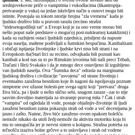
srednjovekovne priče o vampirima i vukodlacima (likantropija-
pretvaranje u vuka) na jedan iskrivljen način u osnovi mogu biti
istinite. Postojala su tokom istorije brojna "zla vremena" kada je
ljudsko društvo bilo u pravom rasulu (recimo strašni
"tridesetogodišnji rat" u Evropi koji je za ono vreme morao biti
nešto poput naše predstave o mogućoj post-nuklearnoj kataklizmi) i
kada su razbijeni ostaci ljudskih zajednica, prisiljeni da napuste
svoja naselja, maltene podivljali u šumskim bespućima. Kanibalizam
i običaji ispijanja životinjske i ljudske krvi nisu bili strani i na
Evropskom tlu(Stari Irci su recimo, odvajkada bili poznati kao
kanibali a kod nas su to po Rimskim izvorima bili naši preci Tribali,
Tračani i Iliri) Svakako i da je mnogo dece ostavljeno ili izgubljeno
van ljudskih naselja. Ova "Šumska deca" odrasla na marginama
ljudskog društva i civilizacije "usvojena" od strane životinja i
eventualno zaražena besnilom koje ih nagoni da ispoljavaju poznate
simptome ove užasne bolesti-pre svega ugriz koji "pretvara" druga
živa bića, pa i ljude u nešto slično sebi, snagom zaraze –zar to nije
sasvim dovoljno materijala za stvaranje pravog mita ? Čak i strah
"vampira" od ogledala ili vode, postaje objašnjiv-životinje ili ljudi
zaraženi besnilom zaista pokazuju strah od vode a već decenijama je
jasno i zašto. Naime, živo biće zaraženo ovom opakom bolešću
nemože nikako da utoli žedj-nemože da aktivira motoriku koja bi
mu to omogućila jer je nervni sistem u kolapsu. Strašna potreba za
tečnošću izaziva bolne grčeve a to uslovljava i strah od vodene