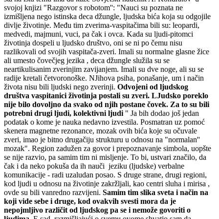
svojoj knjizi "Razgovor s robotom'': "Nauci su poznata ne
izmišljena nego istinska deca džungle, ljudska bića koja su odgojile
divlje životinje. Među tim zverima-vaspitačima bili su: leopardi,
medvedi, majmuni, vuci, pa čak i ovca. Kada su ljudi-pitomci
životinja dospeli u ljudsko društvo, oni se ni po čemu nisu
razlikovali od svojih vaspitača-zveri. Imali su normalne glasne žice
ali umesto čovečjeg jezika , deca džungle služila su se
neartikulisanim zverinjim zavijanjem. Imali su dve noge, ali su se
radije kretali četvoronoške. NJihova psiha, ponašanje, um i način
života nisu bili ljudski nego zverinji.
Odvojeni od ljudskog
društva vaspitanici životinja postali su zveri. LJudsko poreklo
nije bilo dovoljno da svako od njih postane čovek. Za to su bili
potrebni drugi ljudi, kolektivni ljudi
" Ja bih dodao još jedan
podatak o kome je nauka nedavno izvestila. Posmatran uz pomoć
skenera magnetne rezonance, mozak ovih bića koje su očuvale
zveri, imao je bitno drugačiju strukturu u odnosu na "normalan''
mozak". Region zadužen za govor i prepoznavanje simbola, uopšte
se nije razvio, pa samim tim ni misljenje. To bi, ustvari značilo, da
čak i da neko pokuša da ih nauči jeziku (ljudske) verbalne
komunikacije - radi uzaludan posao. S druge strane, drugi regioni,
kod ljudi u odnosu na životinje zakržljali, kao centri sluha i mirisa ,
ovde su bili vanredno razvijeni.
Samim tim slika sveta i način na
koji vide sebe i druge, kod ovakvih svesti mora da je
nepojmljivo različit od ljudskog pa se i nemože govoriti o
ljudima
. E sad, razmišljajući o svemu ovome shvatio sam da