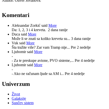
Author:
Oliver Jovanović
Komentari
Aleksandar Zorkić said
More
Da: 1, 2, 3 i 4 kreveta.
2 dana ranije
Duca said
More
Može li se znati sa koliko kreveta su...
3 dana ranije
Vuk said
More
Šta tražite više? Zar vam Tramp nije...
Pre 2 nedelje
Ljubomir said
More
-
- Za te preskupe avione, PVO sisteme,...
Pre 4 nedelje
Ljubomir said
More
-
- Ako ne računam ljude sa AM i...
Pre 4 nedelje
Univerzum
Život
Galaksije
Sunčev sistem