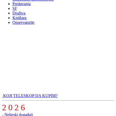
Predavanja
SF
Društva
Knjižara
Opservatorije
KOJI TELESKOP DA KUPIM?
2 0 2 6
- Nebeski događaji