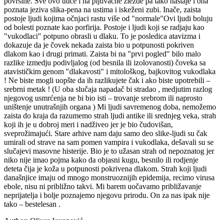
površine. Sve ovo utiče i na pljuvačne žlezde pa tako nastaje i ona
poznata jeziva slika-pena na ustima i iskeženi zubi. Inače, zaista
postoje ljudi kojima očnjaci rastu više od "normale"Ovi ljudi boluju
od bolesti poznate kao porfirija. Postoje i ljudi koji se radjaju kao
"vukodlaci" potpuno obrasli u dlaku. To je posledica atavizma i
dokazuje da je čovek nekada zaista bio u potpunosti pokriven
dlakom kao i drugi primati. Zaista bi na "prvi pogled" bilo malo
razlike izmedju podivljalog (od besnila ili izolovanosti) čoveka sa
atavističkim genom "dlakavosti" i mitološkog, bajkovitog vukodlaka
! Ne biste mogli uopšte da ih razlikujete čak i ako biste upotrebili –
srebrni metak ! (U oba slučaja napadač bi stradao , medjutim razlog
njegovog usmrćenja ne bi bio isti – trovanje srebrom ili naprosto
uništenje unutrašnjih organa ) Mi ljudi savremenog doba, nemožemo
zaista do kraja da razumemo strah ljudi antike ili srednjeg veka, strah
koji ih je u dobroj meri i nadživeo jer je bio čudovišan,
sveprožimajući. Stare arhive nam daju samo deo slike-ljudi su čak
umirali od strave na sam pomen vampira i vukodlaka, dešavali su se
slučajevi masovne histerije. Bio je to užasan strah od nepoznatog jer
niko nije imao pojma kako da objasni kugu, besnilo ili rodjenje
deteta čija je koža u potpunosti pokrivena dlakom. Strah koji ljudi
današnjice imaju od mnogo monstruoznijih epidemija, recimo virusa
ebole, nisu ni približno takvi. Mi barem uočavamo približavanje
neprijatelja i bolje poznajemo njegovu prirodu. On za nas ipak nije
tako – bestelesan .