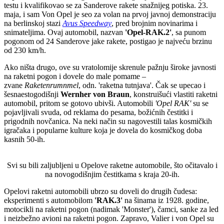
testu i kvalifikovao se za Sanderove rakete snažnijeg potiska. 23.
maja, i sam Von Opel je seo za volan na prvoj javnoj demonstraciju
na berlinskoj stazi
Avus Speedway
, pred brojnim novinarima i
snimateljima. Ovaj automobil, nazvan
'Opel-RAK.2'
, sa punom
pogonom od 24 Sanderove jake rakete, postigao je najveću brzinu
od 230 km/h.
Ako ništa drugo, ove su vratolomije skrenule pažnju široke javnosti
na raketni pogon i dovele do male pomame –
zvane
Raketenrumnmel
, odn. 'raketna tutnjava'. Čak se upecao i
šesnaestogodišnji
Wernher von Braun
, konstruišući vlastiti raketni
automobil, pritom se gotovo ubivši. Automobili
'Opel RAK'
su se
pojavljivali svuda, od reklama do pesama, božićnih čestitki i
prigodnih novčanica. Na neki način su nagovestili talas kosmičkih
igračaka i popularne kulture koja je dovela do kosmičkog doba
kasnih 50-ih.
Svi su bili zaljubljeni u Opelove raketne automobile, što očitavalo i
na novogodišnjim čestitkama s kraja 20-ih.
Opelovi raketni automobili ubrzo su doveli do drugih čudesa:
eksperimenti s automobilom
'RAK.3'
na šinama iz 1928. godine,
motocikli na raketni pogon (nadimak 'Monster'), čamci, sanke za led
i neizbežno avioni na raketni pogon. Zapravo, Valier i von Opel su