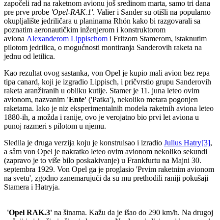
započeli rad na raketnom avionu još sredinom marta, samo tri dana
pre prve probe
'Opel-RAK.1'
. Valier i Sander su otišli na popularno
okupljalište jedriličara u planinama Rhön kako bi razgovarali sa
poznatim aeronautičkim inženjerom i konstruktorom
aviona
Alexanderom Lippischom
i Fritzom Stamerom, istaknutim
pilotom jedrilica, o mogućnosti montiranja Sanderovih raketa na
jednu od letilica.
Kao rezultat ovog sastanka, von Opel je kupio mali avion bez repa
tipa canard, koji je izgradio Lippisch, i pričvrstio grupu Sanderovih
raketa aranžiranih u obliku kutije. Stamer je 11. juna leteo ovim
avionom, nazvanim
'Ente'
('Patka'), nekoliko metara pogonjen
raketama. Iako je niz eksperimentalnih modela raketnih aviona leteo
1880-ih, a možda i ranije, ovo je verojatno bio prvi let aviona u
punoj razmeri s pilotom u njemu.
Sledila je druga verzija koju je konstruisao i izradio
Julius Hatry
[3]
,
a sâm von Opel je nakratko leteo ovim avionom nekoliko sekundi
(zapravo je to više bilo poskakivanje) u Frankfurtu na Majni 30.
septembra 1929. Von Opel ga je proglasio 'Prvim raketnim avionom
na svetu', zgodno zanemarujući da su mu prethodili raniji pokušaji
Stamera i Hatryja.
'Opel RAK.3'
na šinama. Kažu da je išao do 290 km/h. Na drugoj