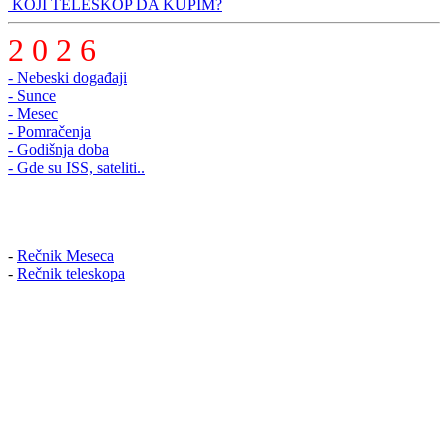
KOJI TELESKOP DA KUPIM?
2 0 2 6
- Nebeski događaji
- Sunce
- Mesec
- Pomračenja
- Godišnja doba
- Gde su ISS, sateliti..
-
Rečnik Meseca
-
Rečnik teleskopa