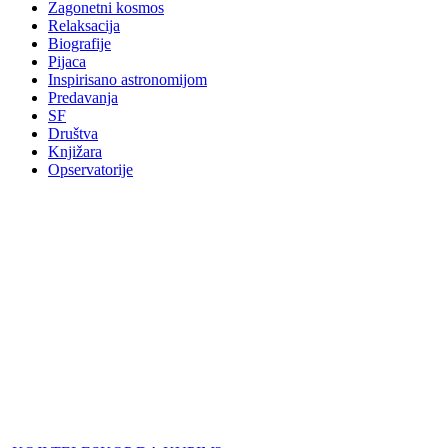
Zagonetni kosmos
Relaksacija
Biografije
Pijaca
Inspirisano astronomijom
Predavanja
SF
Društva
Knjižara
Opservatorije