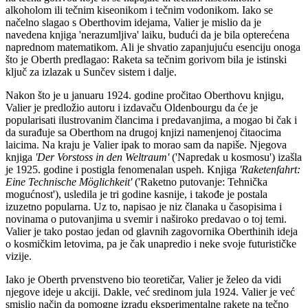
alkoholom ili tečnim kiseonikom i tečnim vodonikom. Iako se
načelno slagao s Oberthovim idejama, Valier je mislio da je
navedena knjiga 'nerazumljiva' laiku, budući da je bila opterećena
naprednom matematikom. Ali je shvatio zapanjujuću esenciju onoga
što je Oberth predlagao: Raketa sa tečnim gorivom bila je istinski
ključ za izlazak u Sunčev sistem i dalje.
Nakon što je u januaru 1924. godine pročitao Oberthovu knjigu,
Valier je predložio autoru i izdavaču Oldenbourgu da će je
popularisati ilustrovanim člancima i predavanjima, a mogao bi čak i
da surađuje sa Oberthom na drugoj knjizi namenjenoj čitaocima
laicima. Na kraju je Valier ipak to morao sam da napiše. Njegova
knjiga
'Der Vorstoss in den Weltraum'
('Napredak u kosmosu') izašla
je 1925. godine i postigla fenomenalan uspeh. Knjiga
'Raketenfahrt:
Eine Technische Möglichkeit'
('Raketno putovanje: Tehnička
mogućnost'), usledila je tri godine kasnije, i takođe je postala
izuzetno popularna. Uz to, napisao je niz članaka u časopisima i
novinama o putovanjima u svemir i naširoko predavao o toj temi.
Valier je tako postao jedan od glavnih zagovornika Oberthinih ideja
o kosmičkim letovima, pa je čak unapredio i neke svoje futurističke
vizije.
Iako je Oberth prvenstveno bio teoretičar, Valier je želeo da vidi
njegove ideje u akciji. Dakle, već sredinom jula 1924. Valier je već
smislio način da pomogne izradu eksperimentalne rakete na tečno