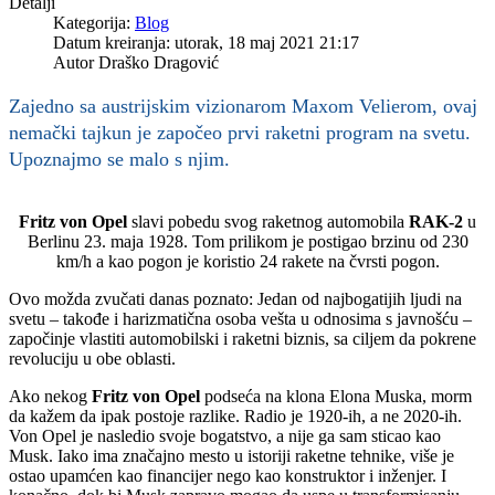
Detalji
Kategorija:
Blog
Datum kreiranja: utorak, 18 maj 2021 21:17
Autor
Draško Dragović
Zajedno sa austrijskim vizionarom Maxom Velierom, ovaj
nemački tajkun je započeo prvi raketni program na svetu.
Upoznajmo se malo s njim.
Fritz von Opel
slavi pobedu svog raketnog automobila
RAK-2
u
Berlinu 23. maja 1928. Tom prilikom je postigao brzinu od 230
km/h a kao pogon je koristio 24 rakete na čvrsti pogon.
Ovo možda zvučati danas poznato: Jedan od najbogatijih ljudi na
svetu – takođe i harizmatična osoba vešta u odnosima s javnošću –
započinje vlastiti automobilski i raketni biznis, sa ciljem da pokrene
revoluciju u obe oblasti.
Ako nekog
Fritz von Opel
podseća na klona Elona Muska, morm
da kažem da ipak postoje razlike. Radio je 1920-ih, a ne 2020-ih.
Von Opel je nasledio svoje bogatstvo, a nije ga sam sticao kao
Musk. Iako ima značajno mesto u istoriji raketne tehnike, više je
ostao upamćen kao financijer nego kao konstruktor i inženjer. I