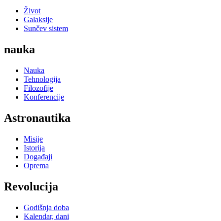
Život
Galaksije
Sunčev sistem
nauka
Nauka
Tehnologija
Filozofije
Konferencije
Astronautika
Misije
Istorija
Događaji
Oprema
Revolucija
Godišnja doba
Kalendar, dani