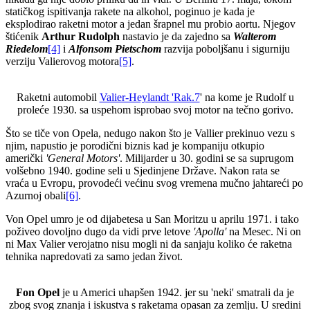
statičkog ispitivanja rakete na alkohol, poginuo je kada je
eksplodirao raketni motor a jedan šrapnel mu probio aortu. Njegov
štićenik
Arthur Rudolph
nastavio je da zajedno sa
Walterom
Riedelom
[4]
i
Alfonsom Pietschom
razvija poboljšanu i sigurniju
verziju Valierovog motora
[5]
.
Raketni automobil
Valier-Heylandt 'Rak.7
' na kome je Rudolf u
proleće 1930. sa uspehom isprobao svoj motor na tečno gorivo.
Što se tiče von Opela, nedugo nakon što je Vallier prekinuo vezu s
njim, napustio je porodični biznis kad je kompaniju otkupio
američki
'General Motors'
. Milijarder u 30. godini se sa suprugom
volšebno 1940. godine seli u Sjedinjene Države. Nakon rata se
vraća u Evropu, provodeći većinu svog vremena mučno jahtareći po
Azurnoj obali
[6]
.
Von Opel umro je od dijabetesa u San Moritzu u aprilu 1971. i tako
poživeo dovoljno dugo da vidi prve letove
'Apolla'
na Mesec. Ni on
ni Max Valier verojatno nisu mogli ni da sanjaju koliko će raketna
tehnika napredovati za samo jedan život.
Fon Opel
je u Americi uhapšen 1942. jer su 'neki' smatrali da je
zbog svog znanja i iskustva s raketama opasan za zemlju. U sredini