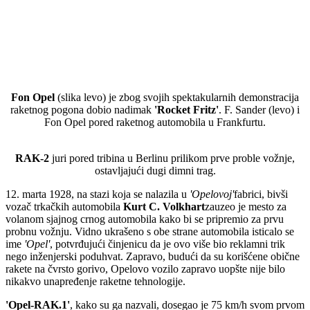
Fon Opel
(slika levo) je zbog svojih spektakularnih demonstracija
raketnog pogona dobio nadimak
'Rocket Fritz'
. F. Sander (levo) i
Fon Opel pored raketnog automobila u Frankfurtu.
RAK-2
juri pored tribina u Berlinu prilikom prve proble vožnje,
ostavljajući dugi dimni trag.
12. marta 1928, na stazi koja se nalazila u
'Opelovoj'
fabrici, bivši
vozač trkačkih automobila
Kurt C. Volkhart
zauzeo je mesto za
volanom sjajnog crnog automobila kako bi se pripremio za prvu
probnu vožnju. Vidno ukrašeno s obe strane automobila isticalo se
ime
'Opel'
, potvrđujući činjenicu da je ovo više bio reklamni trik
nego inženjerski poduhvat. Zapravo, budući da su korišćene obične
rakete na čvrsto gorivo, Opelovo vozilo zapravo uopšte nije bilo
nikakvo unapređenje raketne tehnologije.
'Opel-RAK.1'
, kako su ga nazvali, dosegao je 75 km/h svom prvom