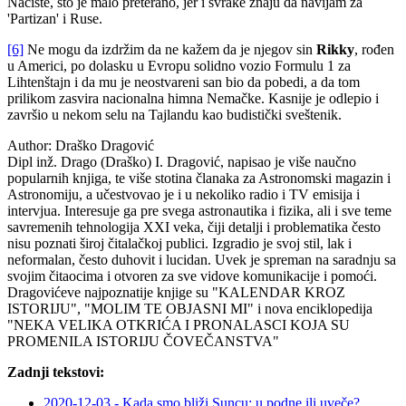
Naciste, što je malo preterano, jer i svrake znaju da navijam za
'Partizan' i Ruse.
[6]
Ne mogu da izdržim da ne kažem da je njegov sin
Rikky
, rođen
u Americi, po dolasku u Evropu solidno vozio Formulu 1 za
Lihtenštajn i da mu je neostvareni san bio da pobedi, a da tom
prilikom zasvira nacionalna himna Nemačke. Kasnije je odlepio i
završio u nekom selu na Tajlandu kao budistički sveštenik.
Author:
Draško Dragović
Dipl inž. Drago (Draško) I. Dragović, napisao je više naučno
popularnih knjiga, te više stotina članaka za Astronomski magazin i
Astronomiju, a učestvovao je i u nekoliko radio i TV emisija i
intervjua. Interesuje ga pre svega astronautika i fizika, ali i sve teme
savremenih tehnologija XXI veka, čiji detalji i problematika često
nisu poznati široj čitalačkoj publici. Izgradio je svoj stil, lak i
neformalan, često duhovit i lucidan. Uvek je spreman na saradnju sa
svojim čitaocima i otvoren za sve vidove komunikacije i pomoći.
Dragovićeve najpoznatije knjige su "KALENDAR KROZ
ISTORIJU", "MOLIM TE OBJASNI MI" i nova enciklopedija
"NEKA VELIKA OTKRIĆA I PRONALASCI KOJA SU
PROMENILA ISTORIJU ČOVEČANSTVA"
Zadnji tekstovi:
2020-12-03 - Kada smo bliži Suncu: u podne ili uveče?