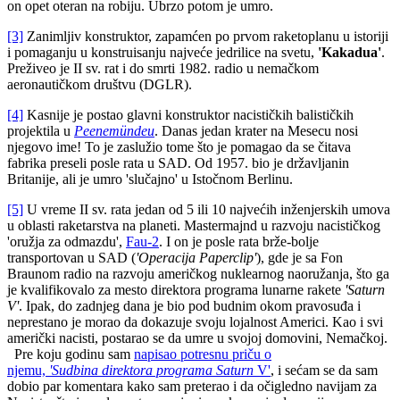
on opet oteran na robiju. Ubrzo potom je umro.
[3]
Zanimljiv konstruktor, zapamćen po prvom raketoplanu u istoriji
i pomaganju u konstruisanju najveće jedrilice na svetu,
'Kakadua'
.
Preživeo je II sv. rat i do smrti 1982. radio u nemačkom
aeronautičkom društvu (DGLR).
[4]
Kasnije je postao glavni konstruktor nacističkih balističkih
projektila u
Peenemündeu
. Danas jedan krater na Mesecu nosi
njegovo ime! To je zaslužio tome što je pomagao da se čitava
fabrika preseli posle rata u SAD. Od 1957. bio je državljanin
Britanije, ali je umro 'slučajno' u Istočnom Berlinu.
[5]
U vreme II sv. rata jedan od 5 ili 10 najvećih inženjerskih umova
u oblasti raketarstva na planeti. Mastermajnd u razvoju nacističkog
'oružja za odmazdu',
Fau-2
. I on je posle rata brže-bolje
transportovan u SAD (
'Operacija Paperclip'
), gde je sa Fon
Braunom radio na razvoju američkog nuklearnog naoružanja, što ga
je kvalifikovalo za mesto direktora programa lunarne rakete
'Saturn
V'
. Ipak, do zadnjeg dana je bio pod budnim okom pravosuđa i
neprestano je morao da dokazuje svoju lojalnost Americi. Kao i svi
američki nacisti, postarao se da umre u svojoj domovini, Nemačkoj.
Pre koju godinu sam
napisao potresnu priču o
njemu,
'Sudbina
direktora programa
Saturn
V'
, i sećam se da sam
dobio par komentara kako sam preterao i da očigledno navijam za