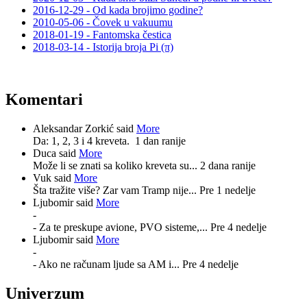
2016-12-29 - Od kada brojimo godine?
2010-05-06 - Čovek u vakuumu
2018-01-19 - Fantomska čestica
2018-03-14 - Istorija broja Pi (π)
Komentari
Aleksandar Zorkić said
More
Da: 1, 2, 3 i 4 kreveta.
1 dan ranije
Duca said
More
Može li se znati sa koliko kreveta su...
2 dana ranije
Vuk said
More
Šta tražite više? Zar vam Tramp nije...
Pre 1 nedelje
Ljubomir said
More
-
- Za te preskupe avione, PVO sisteme,...
Pre 4 nedelje
Ljubomir said
More
-
- Ako ne računam ljude sa AM i...
Pre 4 nedelje
Univerzum