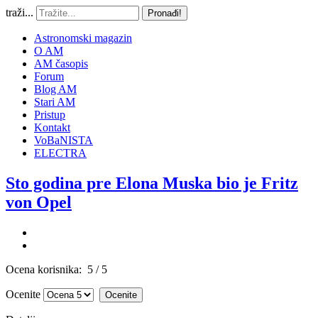
traži...
Pronađi!
Astronomski magazin
O AM
AM časopis
Forum
Blog AM
Stari AM
Pristup
Kontakt
VoBaNISTA
ELECTRA
Sto godina pre Elona Muska bio je Fritz
von Opel
Ocena korisnika:
5
/
5
Ocenite