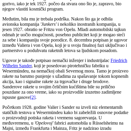
gorivo, iako je tek 1927. počeo da stvara ono što je, zapravo, bio
njegov vlastiti kosmički program.
Međutim, bila mu je trebala podrška. Nakon što ga je odbila
avionska kompanija
'Junkers'
i nekoliko inostranih kompanija, u
jesen 1927. obratio se Fritzu von Opelu. Mladi automobilski tajkun
odmah je uočio mogućnosti, posebno publicitet koji je mogao steći
za sebe i kompaniju svoje porodice. 8. decembra potpisan je ugovor
između Valiera i von Opela, koji je u svoju finalnoj fazi uključivao i
partnerstvo u poduhvatu raketnih letova sa ljudskom posadom.
Ugovor je takođe potpisao nemački inženjer i industrijalac
Friedrich
Wilhelm Sander
, koji je posedovao pirotehničku fabriku u
Wesermündeu, na nemačkoj obali Severnog mora. Tamo je proizveo
rakete na barutno punjenje s užadima za spašavanje tokom kopnenih
akcija, kao i signalne rakete za trgovačke i druge brodove.
Sanderove rakete u svojim čeličnim kućištima bile su prilično
pouzdane za ono vreme, iako su proizvodile izuzetno zadimljene
ispusne gasove
[2]
.
Početkom 1928. godine Valier i Sander su izveli niz elementarnih
statičkih testova u Wesermündeu kako bi zabeležili osnovne podatke
o proizvodnji potiska raketa i vremenu sagorevanja. U
međuvremenu, u
'Opelovoj'
fabrici automobila u Rüsselsheimu na
Majni, između Frankfurta i Mainza, Fritz je nadzirao izradu