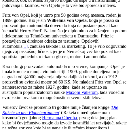
konačno, dok bi Musk zapravo mogao da uspe u transformisanju
putovanja u kosmos, von Opelu je to više bio sporedan interes.
Fritz von Opel, koji je umro pre 50 godina ovog meseca, rođen je
1899. godine. Bio je sin
Wilhelma von Opela
, koga je posao sa
proizvodnjom automobila doveo do toga da postane poznat kao
'nemački Henry Ford'. Nakon što je diplomirao za inženjera a potom
i doktorirao na Tehničkom univerzitetu u Darmstadtu, Fritz je
postavljen za direktora odseka za testiranje 'Opelovih'
automobila
[1]
, zadužen takođe i za marketing. To je vrlo odgovaralo
njegovoj raskošnoj ličnosti, jer je u Nemačkoj već bio poznat kao
sportista i pobednik u trkama glisera, motora i automobila.
Kao i drugi proizvođači automobila u to vreme, kompanija 'Opel' je
imala korene u ranoj avio industriji. 1909. godine dodeljena im je
nagrada od \(4000, najverojatnije za daljinski rekord, a do 1912.
proizveli su avionski motor od 60 KS. No mlađani Fritz von Opel se
zainteresovao za rakete 1927. godine, kada se upoznao sa
austrijskim popularizatorom nauke
Maxom Valierom
, tada vodećim
evropskim prvakom u mogućnostima svemirskih letova.
Valierov život se promenio tri godine ranije čitanjem knjige
'
Die
Rakete zu den Planetenräumen
'
('Raketa u međuplanetnom
kosmosu') genijalnog
Hermanna Obertha
, prvog detaljnog plana
kako bi čovječanstvo moglo da izvede kosmički let razvijajući rakete
na tečna gorivoa koje bi se napajale ili tečnim kiseonikom i