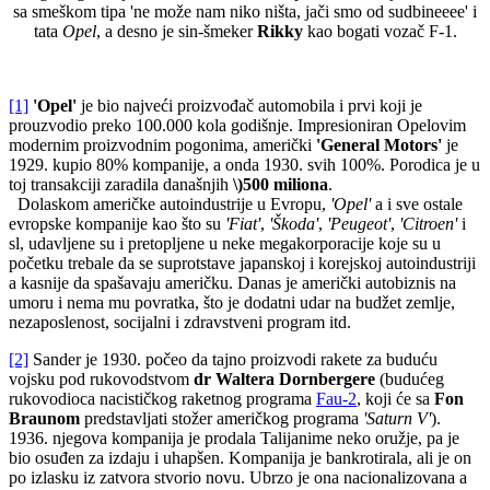
sa smeškom tipa 'ne može nam niko ništa, jači smo od sudbineeee' i
tata
Opel
, a desno je sin-šmeker
Rikky
kao bogati vozač F-1.
[1]
'Opel'
je bio najveći proizvođač automobila i prvi koji je
prouzvodio preko 100.000 kola godišnje. Impresioniran Opelovim
modernim proizvodnim pogonima, američki
'General Motors'
je
1929. kupio 80% kompanije, a onda 1930. svih 100%. Porodica je u
toj transakciji zaradila današnjih
\)500 miliona
.
Dolaskom američke autoindustrije u Evropu,
'Opel'
a i sve ostale
evropske kompanije kao što su
'Fiat'
,
'Škoda'
,
'Peugeot'
,
'Citroen'
i
sl, udavljene su i pretopljene u neke megakorporacije koje su u
početku trebale da se suprotstave japanskoj i korejskoj autoindustriji
a kasnije da spašavaju američku. Danas je američki autobiznis na
umoru i nema mu povratka, što je dodatni udar na budžet zemlje,
nezaposlenost, socijalni i zdravstveni program itd.
[2]
Sander je 1930. počeo da tajno proizvodi rakete za buduću
vojsku pod rukovodstvom
dr Waltera Dornbergere
(budućeg
rukovodioca nacističkog raketnog programa
Fau-2
, koji će sa
Fon
Braunom
predstavljati stožer američkog programa
'Saturn V'
).
1936. njegova kompanija je prodala Talijanime neko oružje, pa je
bio osuđen za izdaju i uhapšen. Kompanija je bankrotirala, ali je on
po izlasku iz zatvora stvorio novu. Ubrzo je ona nacionalizovana a