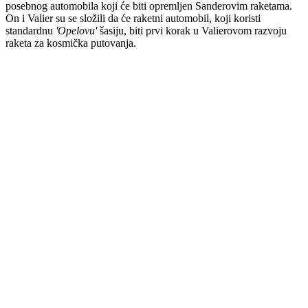
posebnog automobila koji će biti opremljen Sanderovim raketama.
On i Valier su se složili da će raketni automobil, koji koristi
standardnu
'Opelovu'
šasiju, biti prvi korak u Valierovom razvoju
raketa za kosmička putovanja.