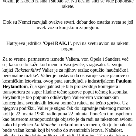
vožnji je iskočio iz šina i slupao se. Na desnoj slici se vide pogonske
rakete.
Dok su Nemci razvijali ovakve stvari, dobar deo ostatka sveta se još
uvek vozio konjskom zapregom.
Hatryjeva jedrilica
'Opel RAK.1'
, prvi na svetu avion na raketni
pogon.
Za to vreme, partnerstvo između Valiera, von Opela i Sandera već
se, kako se to kaže kod mene u Vasojeviće, vragosalo. U svojoj
knjizi
'Raketenfahrt'
Valier je za njihov razlaz optužio 'naučničke i
personalne razlike'. Valier je nastavio da ostvaruje svoje planove o
kosmičkim letovima, ovog puta surađujući s industrijalcem
Paulom
Heylandtom
, čija specijalnost je bila proizvodnja kontejnera i
transportera za super hladne tečne gasove poput tečnog kiseonika.
Heylandt je bio potpuno oduševljen Valierovim vizionarskim
konceptima svemirskih letova pomoću raketa na tečno gorivo. Uz
njegovu podršku, Valier je stigao čak do izgradnje raketnog motora
koji je 22. marta 1930. radio puna 22 minuta. Ponešen tim uspehom
kao busterom samopouzdanja objavio je da radi na raketnom avionu
kako bi preleteo
La Manche
u rekordnom vremenu, što je trebalo da
bude važan korak koji bi vodio do svemirskih letova. Nažalost,
nikada ga nije dobio priliku da ih vidi. U Berlinu 17. maja, tokom