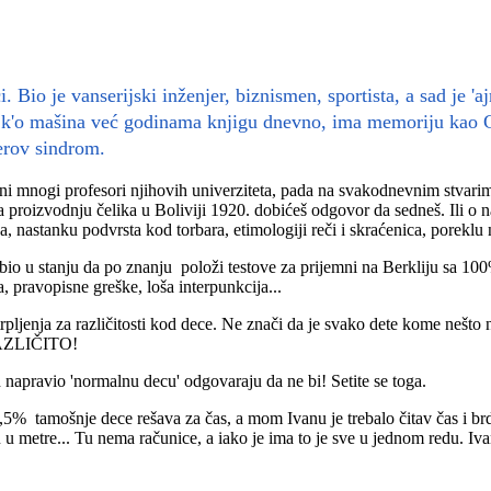
Bio je vanserijski inženjer, biznismen, sportista, a sad je 'a
ta k'o mašina već godinama knjigu dnevno, ima memoriju kao 
erov sindrom.
i mnogi profesori njihovih univerziteta, pada na svakodnevnim stvarim
za proizvodnju čelika u Boliviji 1920. dobićeš odgovor da sedneš. Ili o 
, nastanku podvrsta kod torbara, etimologiji reči i skraćenica, poreklu 
) bio u stanju da po znanju položi testove za prijemni na Berkliju sa 10
a, pravopisne greške, loša interpunkcija...
pljenja za različitosti kod dece. Ne znači da je svako dete kome nešto 
ZLIČITO
!
h napravio 'normalnu decu' odgovaraju da ne bi! Setite se toga.
99,5% tamošnje dece rešava za čas, a mom Ivanu je trebalo čitav čas i br
u metre... Tu nema računice, a iako je ima to je sve u jednom redu. Ivan 