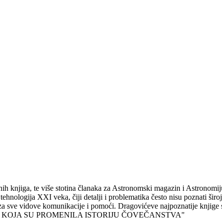
h knjiga, te više stotina članaka za Astronomski magazin i Astronomiju,
tehnologija XXI veka, čiji detalji i problematika često nisu poznati široj 
tvoren za sve vidove komunikacije i pomoći. Dragovićeve najpozn
ASCI KOJA SU PROMENILA ISTORIJU ČOVEČANSTVA"