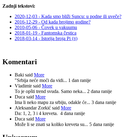
Zadnji tekstovi:
2020-12-03 - Kada smo bliži Suncu: u podne ili uveče?
2016-12-29 - Od kada brojimo godine?
2010-05-06 - Čovek u vakuumu
2018-01-19 - Fantomska čestica
2018-03-14 - Istorija broja Pi (π)
Komentari
Baki said
More
"Srbija neće moći da vidi...
1 dan ranije
Vladimir said
More
To je opšti trend svuda. Samo neka...
2 dana ranije
Duca said
More
Ima li neko mapu za srbiju, odakle će...
3 dana ranije
Aleksandar Zorkić said
More
Da: 1, 2, 3 i 4 kreveta.
4 dana ranije
Duca said
More
Može li se znati sa koliko kreveta su...
5 dana ranije