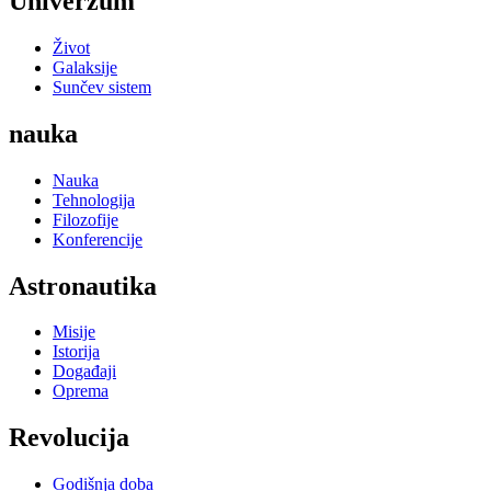
Univerzum
Život
Galaksije
Sunčev sistem
nauka
Nauka
Tehnologija
Filozofije
Konferencije
Astronautika
Misije
Istorija
Događaji
Oprema
Revolucija
Godišnja doba