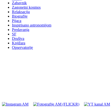
Zabavnik
Zagonetni kosmos
Relaksacija
Biografije
Pijaca
Inspirisano astronomijom
Predavanja
SF
Društva
Knjižara
Opservatorije