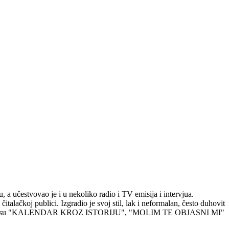
 a učestvovao je i u nekoliko radio i TV emisija i intervjua.
čitalačkoj publici. Izgradio je svoj stil, lak i neformalan, često duhovit
atije knjige su "KALENDAR KROZ ISTORIJU", "MOLIM TE OBJASNI MI"