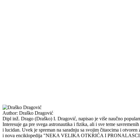
Author:
Draško Dragović
Dipl inž. Drago (Draško) I. Dragović, napisao je više naučno popularni
Interesuje ga pre svega astronautika i fizika, ali i sve teme savremenih 
i lucidan. Uvek je spreman na saradnju sa svojim čitaocima i o
i nova enciklopedija "NEKA VELIKA OTKRIĆA I PRONAL