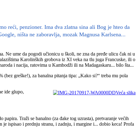
jmo reći, penzioner. Ima dva zlatna sina ali Bog je hteo da
Google, ništa ne zaboravlja, mozak Magnusa Karlsena...
a. Ne ume da pogodi učionicu u školi, ne zna da pređe ulicu čak ni u
nalazištima Karolinških grobova iz XI veka na tlu juga Francuske, ili o
naroda i nacija, ratovima u Kambodži ili na Madagaskaru... bilo šta...
0% (bez greške!), za banalna pitanja tipa: „Kako si?“ treba mu pola
ne ide glupo,
Veća slika
do papira. Traži se banalno (za đake tog uzrasta), pretvaranje većih
je ispisao i prednju stranu, i zadnju, i margine i... dobio keca! Profa