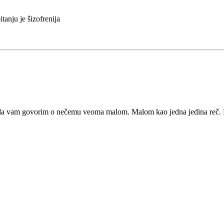
tanju je šizofrenija
m da vam govorim o nečemu veoma malom.
Malom kao jedna jedina reč.