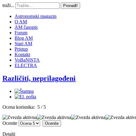
traži...
Pronađi!
Astronomski magazin
O AM
AM časopis
Forum
Blog AM
Stari AM
Pristup
Kontakt
VoBaNISTA
ELECTRA
Različiti, neprilagođeni
Ocena korisnika:
5
/
5
Ocenite
Detalji