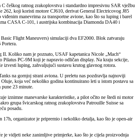
a C češkog ratnog zrakoplovstva i standardno impresivnu SAR vježbu
262, koji koristi motore CJ610, derivat General Electricovog J85
o viđenim manevrima za transportne avione, kao što su luping i barel
ionima CASA C-101, i austrijska kombinacija Diamonda DA40 i
– Basic Flight Maneuvers) simulaciji dva EF2000. Blok zatvaraju
 Portera.
ng II. Koliko nam je poznato, USAF kapetanica Nicole „Mach“
Pilatus PC-9M koji je napravio odličan display. Na kraju sekcije,
 izvesti luping, zahvaljujući sustavu krutog glavnog rotora.
s na gornjoj strani aviona. U preletu nas pozdravlja najnoviji
Oluje, koja već nekoliko godina kontinuirano leti u istom postavu sa
a pune 23 minute.
je iznimne manevarske karakteristike, a pilot očito ne štedi ni motor
 akro grupa švicarskog ratnog zrakoplovstva Patrouille Suisse sa
teću posadu.
 17h, organizator je pripremio i nekoliko detalja, kao što je open-air
e vidjeti neke zanimljive primjerke, kao što je cijela proizvodnja