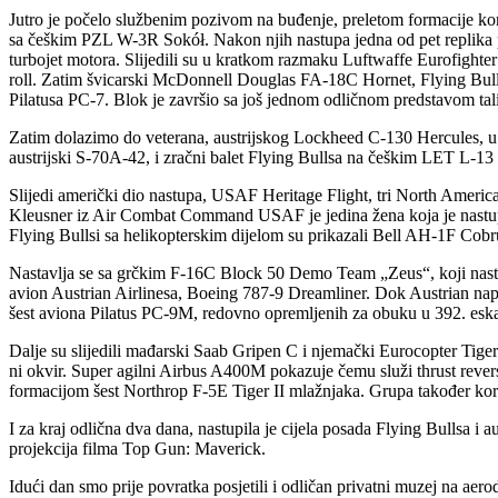
Jutro je počelo službenim pozivom na buđenje, preletom formacije k
sa češkim PZL W-3R Sokół. Nakon njih nastupa jedna od pet replika 
turbojet motora. Slijedili su u kratkom razmaku Luftwaffe Eurofighter
roll. Zatim švicarski McDonnell Douglas FA-18C Hornet, Flying Bull
Pilatusa PC-7. Blok je završio sa još jednom odličnom predstavom t
Zatim dolazimo do veterana, austrijskog Lockheed C-130 Hercules, u v
austrijski S-70A-42, i zračni balet Flying Bullsa na češkim LET L-1
Slijedi američki dio nastupa, USAF Heritage Flight, tri North Ame
Kleusner iz Air Combat Command USAF je jedina žena koja je nastupala
Flying Bullsi sa helikopterskim dijelom su prikazali Bell AH-1F Cobr
Nastavlja se sa grčkim F-16C Block 50 Demo Team „Zeus“, koji nastu
avion Austrian Airlinesa, Boeing 787-9 Dreamliner. Dok Austrian napu
šest aviona Pilatus PC-9M, redovno opremljenih za obuku u 392. eskad
Dalje su slijedili mađarski Saab Gripen C i njemački Eurocopter Tiger
ni okvir. Super agilni Airbus A400M pokazuje čemu služi thrust revers
formacijom šest Northrop F-5E Tiger II mlažnjaka. Grupa također koris
I za kraj odlična dva dana, nastupila je cijela posada Flying Bullsa i 
projekcija filma Top Gun: Maverick.
Idući dan smo prije povratka posjetili i odličan privatni muzej na ae