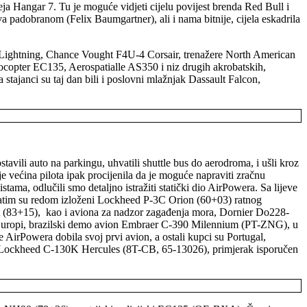
zeja Hangar 7. Tu je moguće vidjeti cijelu povijest brenda Red Bull i
padobranom (Felix Baumgartner), ali i nama bitnije, cijela eskadrila
Lightning, Chance Vought F4U-4 Corsair, trenažere North American
opter EC135, Aerospatialle AS350 i niz drugih akrobatskih,
stajanci su taj dan bili i poslovni mlažnjak Dassault Falcon,
avili auto na parkingu, uhvatili shuttle bus do aerodroma, i ušli kroz
je većina pilota ipak procijenila da je moguće napraviti zračnu
ama, odlučili smo detaljno istražiti statički dio AirPowera. Sa lijeve
Zatim su redom izloženi Lockheed P-3C Orion (60+03) ratnog
A (83+15), kao i aviona za nadzor zagađenja mora, Dornier Do228-
 Europi, brazilski demo avion Embraer C-390 Milennium (PT-ZNG), u
 AirPowera dobila svoj prvi avion, a ostali kupci su Portugal,
del Lockheed C-130K Hercules (8T-CB, 65-13026), primjerak isporučen