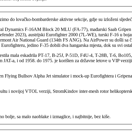
azimo do lovačko-bombarderske aktivne sekcije, gdje su izloženi sljedeć
neral Dynamics F-16AM Block 20 MLU (FA-77), mađarski Saab Gripen
fender 2023), austrijski Eurofighter 2000 (7L-WE), turski F-16 u boj
ermont Air National Guard (134th FS ANG). Na AirPower su došli sa čak t
urofighteru, jedino F-35 dobili dva hangarska mjesta, dok su svi ostali 
mjestila mala eskadrila PT-17, B-25J, P-51D, F4U-4, T-28B, T-6, Bo105,
AT-a, i od 1958. do 1975. je korišten za državne letove u VIP verziji
en Flying Bullsov Alpha Jet simulator i mock-up Eurofightera i Gripena 
ultu i novijoj VTOL verziji, StromKindov inter-mesh rotor helikopters
no bolje, sa malo naoblake i izmaglice, i najbitnije, bez kiše.