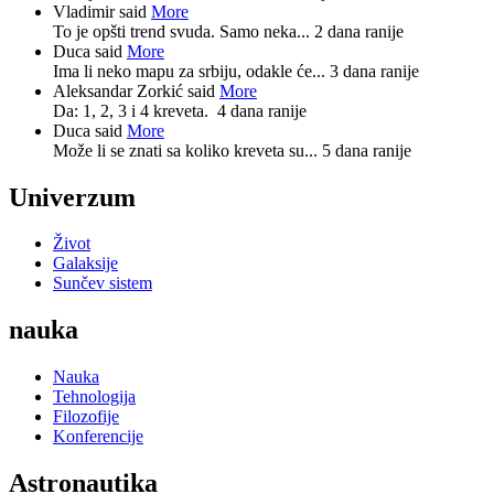
Vladimir said
More
To je opšti trend svuda. Samo neka...
2 dana ranije
Duca said
More
Ima li neko mapu za srbiju, odakle će...
3 dana ranije
Aleksandar Zorkić said
More
Da: 1, 2, 3 i 4 kreveta.
4 dana ranije
Duca said
More
Može li se znati sa koliko kreveta su...
5 dana ranije
Univerzum
Život
Galaksije
Sunčev sistem
nauka
Nauka
Tehnologija
Filozofije
Konferencije
Astronautika