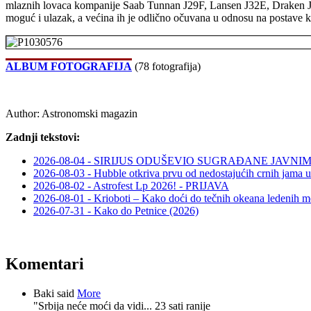
mlaznih lovaca kompanije Saab Tunnan J29F, Lansen J32E, Draken
moguć i ulazak, a većina ih je odlično očuvana u odnosu na postave 
ALBUM FOTOGRAFIJA
(78 fotografija)
Author:
Astronomski magazin
Zadnji tekstovi:
2026-08-04 - SIRIJUS ODUŠEVIO SUGRAĐANE JAV
2026-08-03 - Hubble otkriva prvu od nedostajućih crnih jama u
2026-08-02 - Astrofest Lp 2026! - PRIJAVA
2026-08-01 - Krioboti – Kako doći do tečnih okeana ledenih m
2026-07-31 - Kako do Petnice (2026)
Komentari
Baki said
More
"Srbija neće moći da vidi...
23 sati ranije