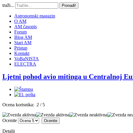
traži...
Pronađi!
Astronomski magazin
O AM
AM časopis
Forum
Blog AM
Stari AM
Pristup
Kontakt
VoBaNISTA
ELECTRA
Ljetni pohod avio mitinga u Centralnoj Eu
Ocena korisnika:
2
/
5
Ocenite
Detalji