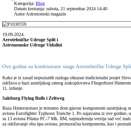
Kategorija:
Blog
Datum kreiranja: subota, 21 septembar 2024 14:40
Autor
Astronomski magazin
19.09.2024.
Aerotehničke Udruge Split i
Astronomske Udruge Vidulini
Ove godine su kombinirane snage Aerotehničke Udruge Split 
Kako je iz zasad nepoznatih razloga otkazan tradicionalni posjet Slova
održava u bazi austrijskog ratnog zrakoplovstva Fliegerhorst Hinterst
11. izdanje.
Salzburg Flying Bulls i Zeltweg
Baza Hinterstoisser je trenutno dom glavne komponente austrijskog ra
aviona Eurofighter Typhoon Tranche 1. Po najavama iz ove godine, ubr
sa 13 aviona Pilatus PC-7 Mk. IIM, najmodernija verzija sad već mal
za održavanje oba tipa aviona, protuzračna komponenta, kao i poznat