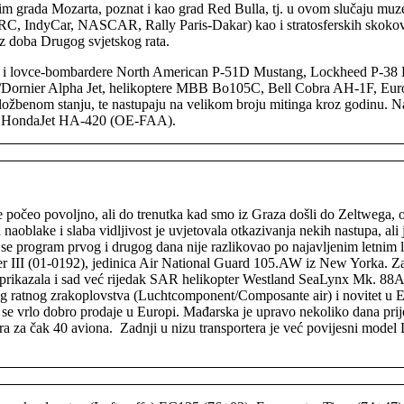
e osim grada Mozarta, poznat i kao grad Red Bulla, tj. u ovom slučaju mu
C, IndyCar, NASCAR, Rally Paris-Dakar) kao i stratosferskih skokova 
iz doba Drugog svjetskog rata.
ce i lovce-bombardere North American P-51D Mustang, Lockheed P-38 
/Dornier Alpha Jet, helikoptere MBB Bo105C, Bell Cobra AH-1F, Euroc
ložbenom stanju, te nastupaju na velikom broju mitinga kroz godinu. Na 
uri HondaJet HA-420 (OE-FAA).
počeo povoljno, ali do trenutka kad smo iz Graza došli do Zeltwega, ost
naoblake i slaba vidljivost je uvjetovala otkazivanja nekih nastupa, ali 
se program prvog i drugog dana nije razlikovao po najavljenim letnim list
ter III (01-0192), jedinica Air National Guard 105.AW iz New Yorka. 
a prikazala i sad već rijedak SAR helikopter Westland SeaLynx Mk. 88
g ratnog zrakoplovstva (Luchtcomponent/Composante air) i novitet u
 se vrlo dobro prodaje u Europi. Mađarska je upravo nekoliko dana prije
ara za čak 40 aviona. Zadnji u nizu transportera je već povijesni mo