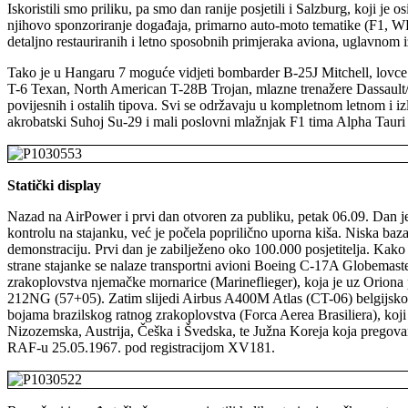
Iskoristili smo priliku, pa smo dan ranije posjetili i Salzburg, koji j
njihovo sponzoriranje događaja, primarno auto-moto tematike (F1, WR
detaljno restauriranih i letno sposobnih primjeraka aviona, uglavnom 
Tako je u Hangaru 7 moguće vidjeti bombarder B-25J Mitchell, lov
T-6 Texan, North American T-28B Trojan, mlazne trenažere Dassault
povijesnih i ostalih tipova. Svi se održavaju u kompletnom letnom i iz
akrobatski Suhoj Su-29 i mali poslovni mlažnjak F1 tima Alpha Ta
Statički display
Nazad na AirPower i prvi dan otvoren za publiku, petak 06.09. Dan je 
kontrolu na stajanku, već je počela poprilično uporna kiša. Niska baza 
demonstraciju. Prvi dan je zabilježeno oko 100.000 posjetitelja. Kako 
strane stajanke se nalaze transportni avioni Boeing C-17A Globemas
zrakoplovstva njemačke mornarice (Marineflieger), koja je uz Orion
212NG (57+05). Zatim slijedi Airbus A400M Atlas (CT-06) belgijsko
bojama brazilskog ratnog zrakoplovstva (Forca Aerea Brasiliera), koji
Nizozemska, Austrija, Češka i Švedska, te Južna Koreja koja pregov
RAF-u 25.05.1967. pod registracijom XV181.