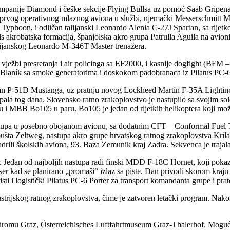
ompanije Diamond i češke sekcije Flying Bullsa uz pomoć Saab Gripen
prvog operativnog mlaznog aviona u službi, njemački Messerschmitt Me 
 Typhoon, i odličan talijanski Leonardo Alenia C-27J Spartan, sa rijetk
s akrobatska formacija, španjolska akro grupa Patrulla Aguila na av
alijanskog Leonardo M-346T Master trenažera.
ježbi presretanja i air policinga sa EF2000, i kasnije dogfight (BFM 
3 Blaník sa smoke generatorima i doskokom padobranaca iz Pilatus PC-6
rican P-51D Mustanga, uz pratnju novog Lockheed Martin F-35A Lighti
 tog dana. Slovensko ratno zrakoplovstvo je nastupilo sa svojim solo 
u i MBB Bo105 u paru. Bo105 je jedan od rijetkih helikoptera koji može
pa u posebno obojanom avionu, sa dodatnim CFT – Conformal Fuel Tank
šta Zeltweg, nastupa akro grupe hrvatskog ratnog zrakoplovstva Krila 
rili školskih aviona, 93. Baza Zemunik kraj Zadra. Sekvenca je trajal
. Jedan od najboljih nastupa radi finski MDD F-18C Hornet, koji pokazu
er kad se planirano „promaši“ izlaz sa piste. Dan privodi skorom kraju
ti i logistički Pilatus PC-6 Porter za transport komandanta grupe i pra
austrijskog ratnog zrakoplovstva, čime je zatvoren letački program. Nakon
rodromu Graz, Österreichisches Luftfahrtmuseum Graz-Thalerhof. Moguće j