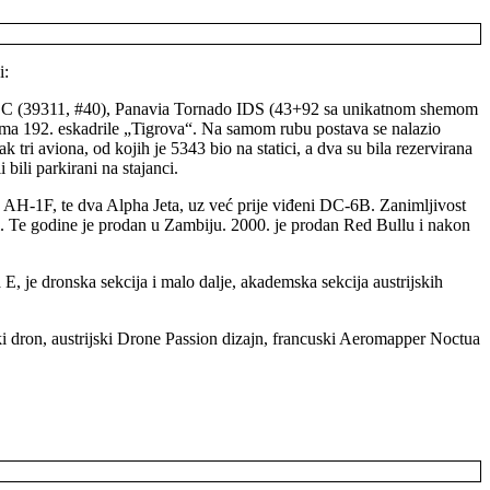
i:
 C (39311, #40), Panavia Tornado IDS (43+92 sa unikatnom shemom
ama 192. eskadrile „Tigrova“. Na samom rubu postava se nalazio
ri aviona, od kojih je 5343 bio na statici, a dva su bila rezervirana
bili parkirani na stajanci.
 AH-1F, te dva Alpha Jeta, uz već prije viđeni DC-6B. Zanimljivost
. Te godine je prodan u Zambiju. 2000. je prodan Red Bullu i nakon
E, je dronska sekcija i malo dalje, akademska sekcija austrijskih
ki dron, austrijski Drone Passion dizajn, francuski Aeromapper Noctua