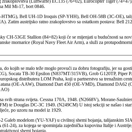
tnog zrakoplovstva (Luftwaffe) EC135 (76+02), Eurocopter Tiger (74+4
sa Mil Mi-17, bort 0846.
5 (D-HTMG), Bell UH-1D Iroquis (SP-YHH), Bell OH-58B (3C-OE), tal
 MA). Zatim austrijsko ratno zrakoplovstvo sa ostatkom postava: Bell
korsky CH-53GE Stallion (84+82) koji će se mijenjati u budućnosti sa 
nske mornarice (Royal Navy Fleet Air Arm), a služi za protupodmorni
 do kojih se malo teže moglo provući za dobru fotografiju, jer su gosti mi
E-DCG), Socata TB-30 Epsilon (N837MT/315VB), Grob G120TP, Pipe
kog distributera LOM Praha, koji u partnerstvu sa trenažnim centrom 
0 Katana (OE-AAW), Diamond Dart 450 (OE-VMD), Diamond DA62 (OE-
EGAO)
aka sa svih strana svijeta. Cessna 170A, 1948. (N2668V), Morane-Sau
FM) te Douglas DC-3C 1949. (N249CM) U istoj sekciji se našao i star
ljeće, po uzoru na model iz 1929.
 G-2 Galeb modelom (YU-YAF) u civilnoj shemi bojanja, talijanskim SI
24), za kojega se spominjala zajednička kupovina Italije i Austrije
traktivnoj shemi bojanja.