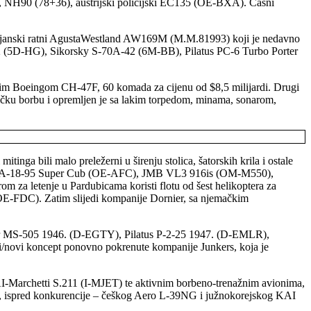
7), NH90 (78+36), austrijski policijski EC135 (OE-BXA). Časni
ijanski ratni AgustaWestland AW169M (M.M.81993) koji je nedavno
 212 (5D-HG), Sikorsky S-70A-42 (6M-BB), Pilatus PC-6 Turbo Porter
novim Boeingom CH-47F, 60 komada za cijenu od $8,5 milijardi. Drugi
čku borbu i opremljen je sa lakim torpedom, minama, sonarom,
tinga bili malo preležerni u širenju stolica, šatorskih krila i ostale
r PA-18-95 Super Cub (OE-AFC), JMB VL3 916is (OM-M550),
za letenje u Pardubicama koristi flotu od šest helikoptera za
FDC). Zatim slijedi kompanije Dornier, sa njemačkim
lnier MS-505 1946. (D-EGTY), Pilatus P-2-25 1947. (D-EMLR),
i/novi koncept ponovno pokrenute kompanije Junkers, koja je
AI-Marchetti S.211 (I-MJET) te aktivnim borbeno-trenažnim avionima,
, ispred konkurencije – češkog Aero L-39NG i južnokorejskog KAI