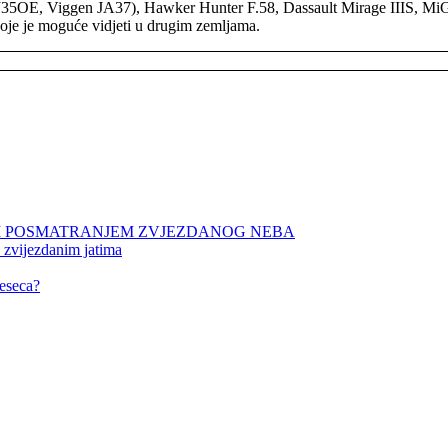
 J35OE, Viggen JA37), Hawker Hunter F.58, Dassault Mirage IIIS, 
koje je moguće vidjeti u drugim zemljama.
NIM POSMATRANJEM ZVJEZDANOG NEBA
 zvijezdanim jatima
eseca?