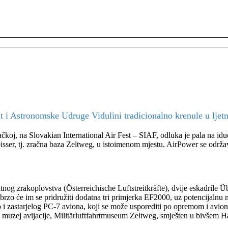
i Astronomske Udruge Vidulini tradicionalno krenule u ljetn
čkoj, na Slovakian International Air Fest – SIAF, odluka je pala na iduć
oisser, tj. zračna baza Zeltweg, u istoimenom mjestu. AirPower se održ
tnog zrakoplovstva (Österreichische Luftstreitkräfte), dvije eskadril
zo će im se pridružiti dodatna tri primjerka EF2000, uz potencijalnu mo
o i zastarjelog PC-7 aviona, koji se može usporediti po opremom i avi
i muzej avijacije, Militärluftfahrtmuseum Zeltweg, smješten u bivšem 