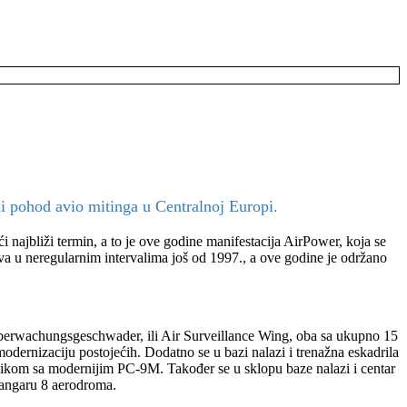
i pohod avio mitinga u Centralnoj Europi.
i najbliži termin, a to je ove godine manifestacija AirPower, koja se
ava u neregularnim intervalima još od 1997., a ove godine je održano
e Überwachungsgeschwader, ili Air Surveillance Wing, oba sa ukupno 15
dernizaciju postojećih. Dodatno se u bazi nalazi i trenažna eskadrila
onikom sa modernijim PC-9M. Također se u sklopu baze nalazi i centar
Hangaru 8 aerodroma.