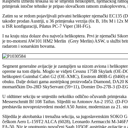
Raspršeni između teškaša su se smjestili helikopteri, njemačkog ra
primjerak istočne tehnike je pripao slovačkom ratnom zrakoplovstvu, 
Zatim su se redom pojavljivali privatni helikopter njemački EC13
također prodan Austriji, u 36 primjeraka verzija (6x B, 18x M i 12x
u ISR konfiguraciji, Pilatus PC-7 Viper (3H-FG).
I na kraju niza dolaze dva najveća helikoptera. Prvi je njemački Si
je tro-motorni AW101 HM2 Merlin (Grey Merlin) ASW, u službi brita
radarom i sonarskim bovama.
Segment generalne avijacije je zastupljen sa nizom aviona i helikoptera,
opreme na tom dijelu. Moglo se vidjeti Cessnu 175B Skylark (O
helikopteri Guimbal Cabri G2 (OE-XMC), Enstrom 480B-G (0460) europs
obuku. Dalje dolazi gama austrijskog proizvođača Diamond, DA2
mornaričkim Do-28D SkyServant (59+11), Dornier Do-27B-3 (D-
U oldtimer sekciju se smjestilo nekoliko odlično očuvanih primjer
Messerschmitt Bf 108 Taifun. Slijedili su Antonov An-2 1952. (D-FO
predstavila novoproizvedeni model A50 Junior, modernizan za 21. sto
Slijedila je akrobatska i trenažna sekcija, sa jugoslavenskim SOKO
češkom Aero L-159T2 ALCA (6028), Leonardo Aermacchi M-346FA (61-
FA-50. Niz je upotpunio povučeni Saab 105OE austrijske avijacije u a