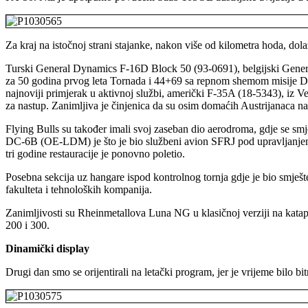
Za kraj na istočnoj strani stajanke, nakon više od kilometra hoda, dol
Turski General Dynamics F-16D Block 50 (93-0691), belgijski Ge
za 50 godina prvog leta Tornada i 44+69 sa repnom shemom misije De
najnoviji primjerak u aktivnoj službi, američki F-35A (18-5343), iz V
za nastup. Zanimljiva je činjenica da su osim domaćih Austrijanaca na E
Flying Bulls su također imali svoj zaseban dio aerodroma, gdje se s
DC-6B (OE-LDM) je što je bio službeni avion SFRJ pod upravljanjem J
tri godine restauracije je ponovno poletio.
Posebna sekcija uz hangare ispod kontrolnog tornja gdje je bio smješt
fakulteta i tehnoloških kompanija.
Zanimljivosti su Rheinmetallova Luna NG u klasičnoj verziji na katap
200 i 300.
Dinamički display
Drugi dan smo se orijentirali na letački program, jer je vrijeme bilo bit