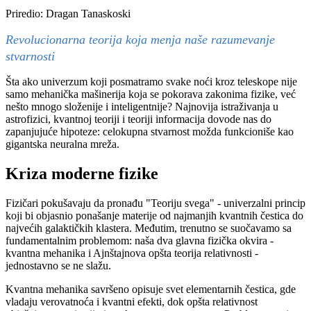
Priredio: Dragan Tanaskoski
Revolucionarna teorija koja menja naše razumevanje
stvarnosti
Šta ako univerzum koji posmatramo svake noći kroz teleskope nije
samo mehanička mašinerija koja se pokorava zakonima fizike, već
nešto mnogo složenije i inteligentnije? Najnovija istraživanja u
astrofizici, kvantnoj teoriji i teoriji informacija dovode nas do
zapanjujuće hipoteze: celokupna stvarnost možda funkcioniše kao
gigantska neuralna mreža.
Kriza moderne fizike
Fizičari pokušavaju da pronađu "Teoriju svega" - univerzalni princip
koji bi objasnio ponašanje materije od najmanjih kvantnih čestica do
najvećih galaktičkih klastera. Međutim, trenutno se suočavamo sa
fundamentalnim problemom: naša dva glavna fizička okvira -
kvantna mehanika i Ajnštajnova opšta teorija relativnosti -
jednostavno se ne slažu.
Kvantna mehanika savršeno opisuje svet elementarnih čestica, gde
vladaju verovatnoća i kvantni efekti, dok opšta relativnost