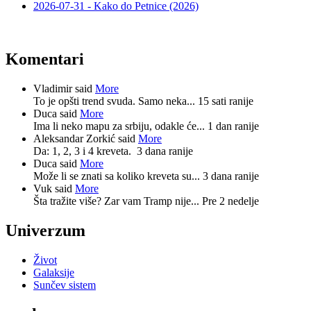
2026-07-31 - Kako do Petnice (2026)
Komentari
Vladimir said
More
To je opšti trend svuda. Samo neka...
15 sati ranije
Duca said
More
Ima li neko mapu za srbiju, odakle će...
1 dan ranije
Aleksandar Zorkić said
More
Da: 1, 2, 3 i 4 kreveta.
3 dana ranije
Duca said
More
Može li se znati sa koliko kreveta su...
3 dana ranije
Vuk said
More
Šta tražite više? Zar vam Tramp nije...
Pre 2 nedelje
Univerzum
Život
Galaksije
Sunčev sistem