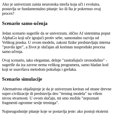
Ako je univerzum zaista neuronska mreža koja uči i evoluira,
postavlja se fundamentalno pitanje: ko ili šta je pokrenuo ovaj
proces?
Scenario samo-učenja
Jedan scenario sugeriše da se univerzum, slično AI sistemima poput
AlphaGo koji uče igrajući protiv sebe, samostalno razvija od
Velikog praska. U ovom modelu, zakoni fizike predstavljaju interna
"pravila igre", a život je slučajan ali koristan nusprodukt procesa
samo-učenja.
Ovaj scenario, iako elegantan, deluje "zastrašujuće ravnodušno" -
sugeriše da iza zavese nema velikog programera, samo hladan kod
koji se usavršava metodom pokušaja i grešaka.
Scenario simulacije
Alternativno objašnjenje je da je univerzum kreiran od strane drevne
super-civilizacije ili predstavlja deo "trening modela" na višem
nivou stvarnosti. U ovom slučaju, mi smo možda "nepoznati
fragmenti ogromne sesije treninga".
Najneugodnnije pitanje koje se postavlja jeste: ako postoji eksterni