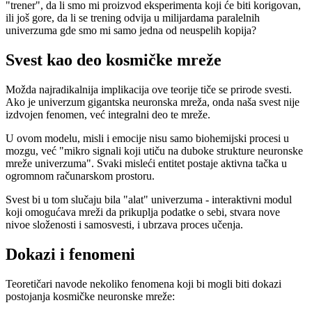
"trener", da li smo mi proizvod eksperimenta koji će biti korigovan,
ili još gore, da li se trening odvija u milijardama paralelnih
univerzuma gde smo mi samo jedna od neuspelih kopija?
Svest kao deo kosmičke mreže
Možda najradikalnija implikacija ove teorije tiče se prirode svesti.
Ako je univerzum gigantska neuronska mreža, onda naša svest nije
izdvojen fenomen, već integralni deo te mreže.
U ovom modelu, misli i emocije nisu samo biohemijski procesi u
mozgu, već "mikro signali koji utiču na duboke strukture neuronske
mreže univerzuma". Svaki misleći entitet postaje aktivna tačka u
ogromnom računarskom prostoru.
Svest bi u tom slučaju bila "alat" univerzuma - interaktivni modul
koji omogućava mreži da prikuplja podatke o sebi, stvara nove
nivoe složenosti i samosvesti, i ubrzava proces učenja.
Dokazi i fenomeni
Teoretičari navode nekoliko fenomena koji bi mogli biti dokazi
postojanja kosmičke neuronske mreže: