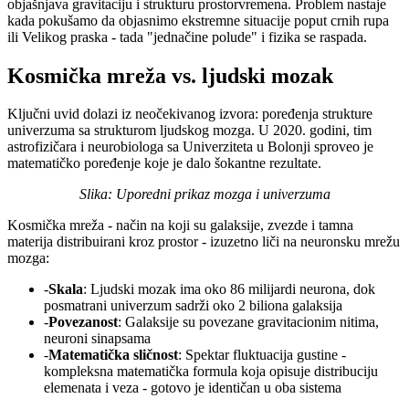
objašnjava gravitaciju i strukturu prostorvremena. Problem nastaje
kada pokušamo da objasnimo ekstremne situacije poput crnih rupa
ili Velikog praska - tada "jednačine polude" i fizika se raspada.
Kosmička mreža vs. ljudski mozak
Ključni uvid dolazi iz neočekivanog izvora: poređenja strukture
univerzuma sa strukturom ljudskog mozga. U 2020. godini, tim
astrofizičara i neurobiologa sa Univerziteta u Bolonji sproveo je
matematičko poređenje koje je dalo šokantne rezultate.
Slika: Uporedni prikaz mozga i univerzuma
Kosmička mreža - način na koji su galaksije, zvezde i tamna
materija distribuirani kroz prostor - izuzetno liči na neuronsku mrežu
mozga:
-
Skala
: Ljudski mozak ima oko 86 milijardi neurona, dok
posmatrani univerzum sadrži oko 2 biliona galaksija
-
Povezanost
: Galaksije su povezane gravitacionim nitima,
neuroni sinapsama
-
Matematička sličnost
: Spektar fluktuacija gustine -
kompleksna matematička formula koja opisuje distribuciju
elemenata i veza - gotovo je identičan u oba sistema