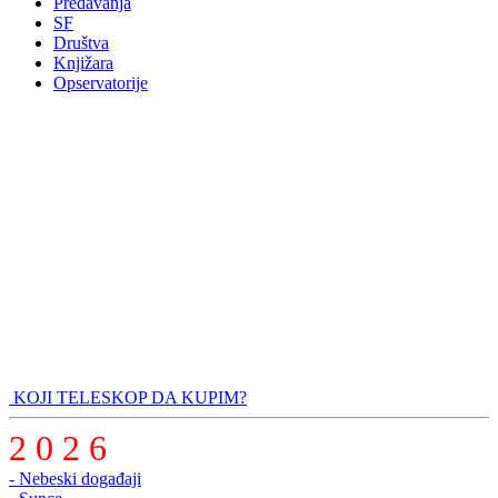
Predavanja
SF
Društva
Knjižara
Opservatorije
KOJI TELESKOP DA KUPIM?
2 0 2 6
- Nebeski događaji