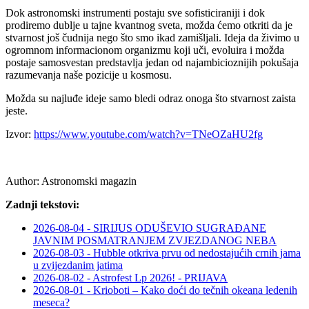
Dok astronomski instrumenti postaju sve sofisticiraniji i dok
prodiremo dublje u tajne kvantnog sveta, možda ćemo otkriti da je
stvarnost još čudnija nego što smo ikad zamišljali. Ideja da živimo u
ogromnom informacionom organizmu koji uči, evoluira i možda
postaje samosvestan predstavlja jedan od najambicioznijih pokušaja
razumevanja naše pozicije u kosmosu.
Možda su najluđe ideje samo bledi odraz onoga što stvarnost zaista
jeste.
Izvor:
https://www.youtube.com/watch?v=TNeOZaHU2fg
Author:
Astronomski magazin
Zadnji tekstovi:
2026-08-04 - SIRIJUS ODUŠEVIO SUGRAĐANE
JAVNIM POSMATRANJEM ZVJEZDANOG NEBA
2026-08-03 - Hubble otkriva prvu od nedostajućih crnih jama
u zvijezdanim jatima
2026-08-02 - Astrofest Lp 2026! - PRIJAVA
2026-08-01 - Krioboti – Kako doći do tečnih okeana ledenih
meseca?