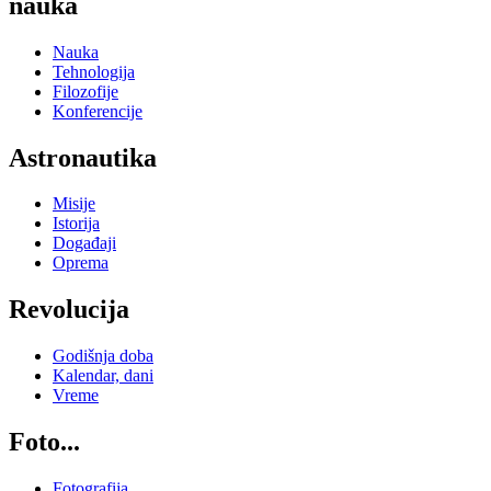
nauka
Nauka
Tehnologija
Filozofije
Konferencije
Astronautika
Misije
Istorija
Događaji
Oprema
Revolucija
Godišnja doba
Kalendar, dani
Vreme
Foto...
Fotografija