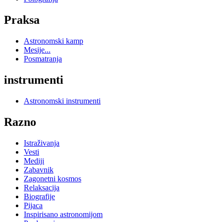
Praksa
Astronomski kamp
Mesije...
Posmatranja
instrumenti
Astronomski instrumenti
Razno
Istraživanja
Vesti
Mediji
Zabavnik
Zagonetni kosmos
Relaksacija
Biografije
Pijaca
Inspirisano astronomijom