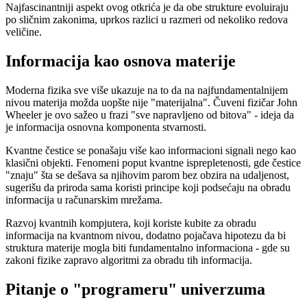
Najfascinantniji aspekt ovog otkrića je da obe strukture evoluiraju
po sličnim zakonima, uprkos razlici u razmeri od nekoliko redova
veličine.
Informacija kao osnova materije
Moderna fizika sve više ukazuje na to da na najfundamentalnijem
nivou materija možda uopšte nije "materijalna". Čuveni fizičar John
Wheeler je ovo sažeo u frazi "sve napravljeno od bitova" - ideja da
je informacija osnovna komponenta stvarnosti.
Kvantne čestice se ponašaju više kao informacioni signali nego kao
klasični objekti. Fenomeni poput kvantne isprepletenosti, gde čestice
"znaju" šta se dešava sa njihovim parom bez obzira na udaljenost,
sugerišu da priroda sama koristi principe koji podsećaju na obradu
informacija u računarskim mrežama.
Razvoj kvantnih kompjutera, koji koriste kubite za obradu
informacija na kvantnom nivou, dodatno pojačava hipotezu da bi
struktura materije mogla biti fundamentalno informaciona - gde su
zakoni fizike zapravo algoritmi za obradu tih informacija.
Pitanje o "programeru" univerzuma