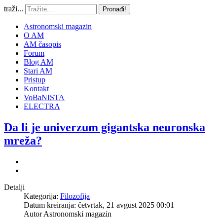
traži...
Pronađi!
Astronomski magazin
O AM
AM časopis
Forum
Blog AM
Stari AM
Pristup
Kontakt
VoBaNISTA
ELECTRA
Da li je univerzum gigantska neuronska
mreža?
Detalji
Kategorija:
Filozofija
Datum kreiranja: četvrtak, 21 avgust 2025 00:01
Autor
Astronomski magazin