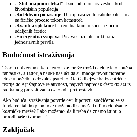
-
"Stoti majmun efekat"
: Iznenadni prenos veština kod
životinjskih populacija
-
Kolektivno ponašanje
: Uticaj masovnih psiholoških stanja
na fizičke procese tokom katastrofa
-
Kvantna spletanost
: Trenutna komunikacija između
udaljenih čestica
-
Emergentna svojstva
: Pojava složenih struktura iz
jednostavnih pravila
Budućnost istraživanja
Teorija univerzuma kao neuronske mreže možda deluje kao naučna
fantastika, ali istorija nauke nas uči da su mnoge revolucionarne
ideje u početku delovale apsurdno. Od Galilejeve heliocentrične
teorije do Ajnštajnove relativnosti, najveći napredak često dolazi iz
radikalnog preispitivanja osnovnih pretpostavki.
Ako buduća istraživanja potvrde ovu hipotezu, suočićemo se sa
fundamentalnim pitanjima: možemo li se mešati u funkcionisanje
kosmičke mreže? I ako možemo, da li treba da znamo istinu o
prirodi naše stvarnosti?
Zaključak