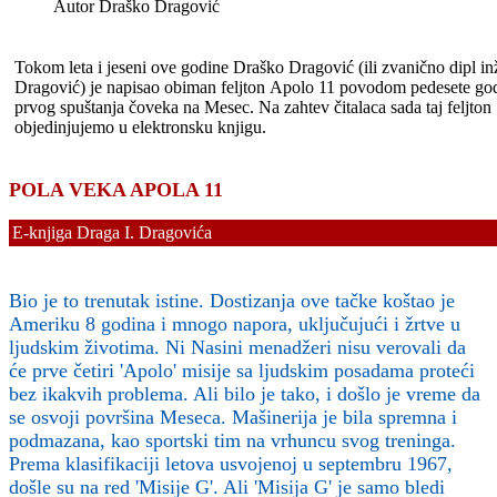
Autor
Draško Dragović
Tokom leta i jeseni ove godine Draško Dragović (ili zvanično dipl in
Dragović) je napisao obiman feljton Apolo 11 povodom pedesete god
prvog spuštanja čoveka na Mesec. Na zahtev čitalaca sada taj feljton
objedinjujemo u elektronsku knjigu.
POLA VEKA APOLA 11
E-knjiga Draga I. Dragovića
Bio je to trenutak istine. Dostizanja ove tačke koštao je
Ameriku 8 godina i mnogo napora, uključujući i žrtve u
ljudskim životima. Ni Nasini menadžeri nisu verovali da
će prve četiri 'Apolo' misije sa ljudskim posadama proteći
bez ikakvih problema. Ali bilo je tako, i došlo je vreme da
se osvoji površina Meseca. Mašinerija je bila spremna i
podmazana, kao sportski tim na vrhuncu svog treninga.
Prema klasifikaciji letova usvojenoj u septembru 1967,
došle su na red 'Misije G'. Ali 'Misija G' je samo bledi