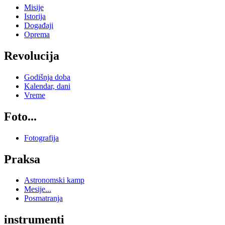
Misije
Istorija
Događaji
Oprema
Revolucija
Godišnja doba
Kalendar, dani
Vreme
Foto...
Fotografija
Praksa
Astronomski kamp
Mesije...
Posmatranja
instrumenti