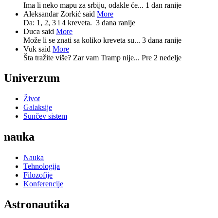
Ima li neko mapu za srbiju, odakle će...
1 dan ranije
Aleksandar Zorkić said
More
Da: 1, 2, 3 i 4 kreveta.
3 dana ranije
Duca said
More
Može li se znati sa koliko kreveta su...
3 dana ranije
Vuk said
More
Šta tražite više? Zar vam Tramp nije...
Pre 2 nedelje
Univerzum
Život
Galaksije
Sunčev sistem
nauka
Nauka
Tehnologija
Filozofije
Konferencije
Astronautika