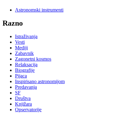
Astronomski instrumenti
Razno
Istraživanja
Vesti
Mediji
Zabavnik
Zagonetni kosmos
Relaksacija
Biografije
Pijaca
Inspirisano astronomijom
Predavanja
SF
Društva
Knjižara
Opservatorije