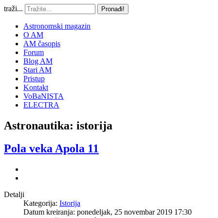
traži...
Pronađi!
Astronomski magazin
O AM
AM časopis
Forum
Blog AM
Stari AM
Pristup
Kontakt
VoBaNISTA
ELECTRA
Astronautika: istorija
Pola veka Apola 11
Detalji
Kategorija:
Istorija
Datum kreiranja: ponedeljak, 25 novembar 2019 17:30