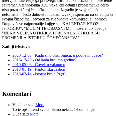
intervjua. Interesuje ga pre svega astronautika i fizika, ali i sve teme
savremenih tehnologija XXI veka, čiji detalji i problematika često
nisu poznati široj čitalačkoj publici. Izgradio je svoj stil, lak i
neformalan, često duhovit i lucidan. Uvek je spreman na saradnju sa
svojim čitaocima i otvoren za sve vidove komunikacije i pomoći.
Dragovićeve najpoznatije knjige su "KALENDAR KROZ
ISTORIJU", "MOLIM TE OBJASNI MI" i nova enciklopedija
"NEKA VELIKA OTKRIĆA I PRONALASCI KOJA SU
PROMENILA ISTORIJU ČOVEČANSTVA"
Zadnji tekstovi:
2020-12-03 - Kada smo bliži Suncu: u podne ili uveče?
2016-12-29 - Od kada brojimo godine?
2010-05-06 - Čovek u vakuumu
2018-01-19 - Fantomska čestica
2018-03-14 - Istorija broja Pi (π)
Komentari
Vladimir said
More
To je opšti trend svuda. Samo neka...
14 sati ranije
Duca said
More