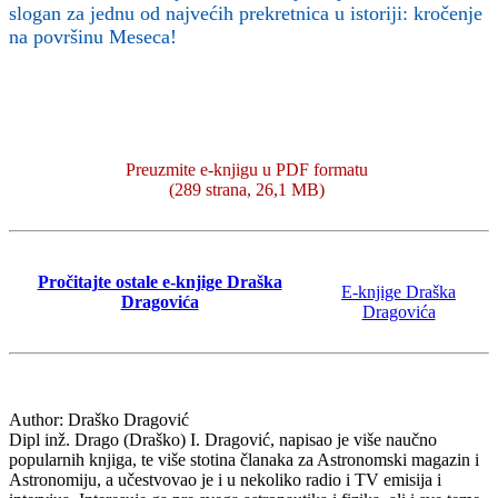
slogan za jednu od najvećih prekretnica u istoriji: kročenje
na površinu Meseca!
Preuzmite e-knjigu u PDF formatu
(289 strana, 26,1 MB)
Pročitajte ostale e-knjige Draška
E-knjige Draška
Dragovića
Dragovića
Author:
Draško Dragović
Dipl inž. Drago (Draško) I. Dragović, napisao je više naučno
popularnih knjiga, te više stotina članaka za Astronomski magazin i
Astronomiju, a učestvovao je i u nekoliko radio i TV emisija i