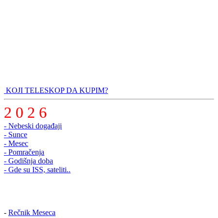
KOJI TELESKOP DA KUPIM?
2 0 2 6
- Nebeski događaji
- Sunce
- Mesec
- Pomračenja
- Godišnja doba
- Gde su ISS, sateliti..
-
Rečnik Meseca