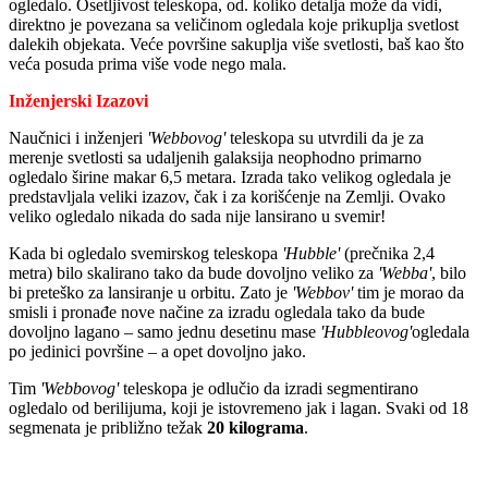
ogledalo. Osetljivost teleskopa, od. koliko detalja može da vidi,
direktno je povezana sa veličinom ogledala koje prikuplja svetlost
dalekih objekata. Veće površine sakuplja više svetlosti, baš kao što
veća posuda prima više vode nego mala.
Inženjerski Izazovi
Naučnici i inženjeri
'Webbovog'
teleskopa su utvrdili da je za
merenje svetlosti sa udaljenih galaksija neophodno primarno
ogledalo širine makar 6,5 metara. Izrada tako velikog ogledala je
predstavljala veliki izazov, čak i za korišćenje na Zemlji. Ovako
veliko ogledalo nikada do sada nije lansirano u svemir!
Kada bi ogledalo svemirskog teleskopa
'Hubble'
(prečnika 2,4
metra) bilo skalirano tako da bude dovoljno veliko za
'Webba'
, bilo
bi preteško za lansiranje u orbitu. Zato je
'Webbov'
tim je morao da
smisli i pronađe nove načine za izradu ogledala tako da bude
dovoljno lagano – samo jednu desetinu mase
'Hubbleovog'
ogledala
po jedinici površine – a opet dovoljno jako.
Tim
'Webbovog'
teleskopa je odlučio da izradi segmentirano
ogledalo od berilijuma, koji je istovremeno jak i lagan. Svaki od 18
segmenata je približno težak
20 kilograma
.