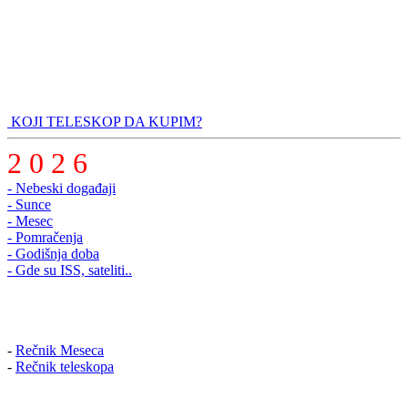
KOJI TELESKOP DA KUPIM?
2 0 2 6
- Nebeski događaji
- Sunce
- Mesec
- Pomračenja
- Godišnja doba
- Gde su ISS, sateliti..
-
Rečnik Meseca
-
Rečnik teleskopa