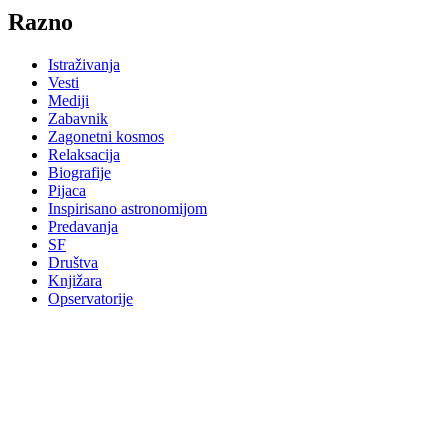
Razno
Istraživanja
Vesti
Mediji
Zabavnik
Zagonetni kosmos
Relaksacija
Biografije
Pijaca
Inspirisano astronomijom
Predavanja
SF
Društva
Knjižara
Opservatorije