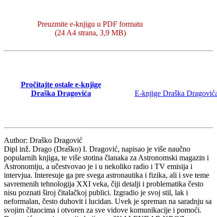
Preuzmite e-knjigu u PDF formatu
(24 A4 strana, 3,9 MB)
Pročitajte ostale e-knjige
Draška Dragovića
E-knjige Draška Dragović
Author:
Draško Dragović
Dipl inž. Drago (Draško) I. Dragović, napisao je više naučno
popularnih knjiga, te više stotina članaka za Astronomski magazin i
Astronomiju, a učestvovao je i u nekoliko radio i TV emisija i
intervjua. Interesuje ga pre svega astronautika i fizika, ali i sve teme
savremenih tehnologija XXI veka, čiji detalji i problematika često
nisu poznati široj čitalačkoj publici. Izgradio je svoj stil, lak i
neformalan, često duhovit i lucidan. Uvek je spreman na saradnju sa
svojim čitaocima i otvoren za sve vidove komunikacije i pomoći.