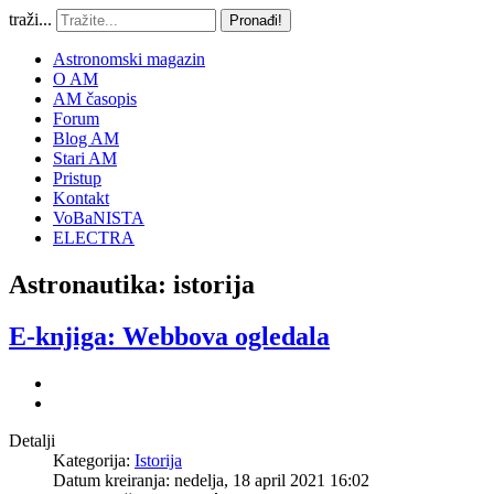
traži...
Pronađi!
Astronomski magazin
O AM
AM časopis
Forum
Blog AM
Stari AM
Pristup
Kontakt
VoBaNISTA
ELECTRA
Astronautika: istorija
E-knjiga: Webbova ogledala
Detalji
Kategorija:
Istorija
Datum kreiranja: nedelja, 18 april 2021 16:02