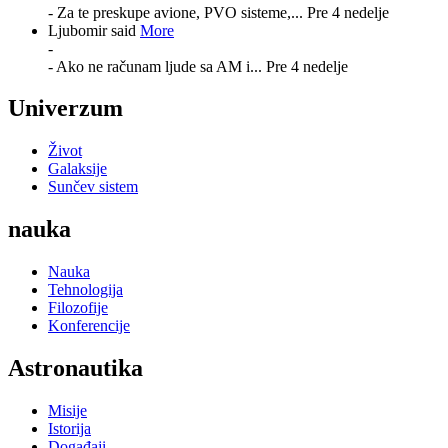
- Za te preskupe avione, PVO sisteme,...
Pre 4 nedelje
Ljubomir said
More
-
- Ako ne računam ljude sa AM i...
Pre 4 nedelje
Univerzum
Život
Galaksije
Sunčev sistem
nauka
Nauka
Tehnologija
Filozofije
Konferencije
Astronautika
Misije
Istorija
Događaji