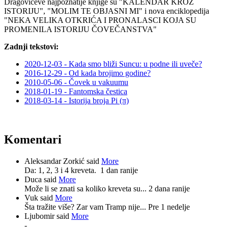
Dragovićeve najpoznatije knjige su "KALENDAR KROZ
ISTORIJU", "MOLIM TE OBJASNI MI" i nova enciklopedija
"NEKA VELIKA OTKRIĆA I PRONALASCI KOJA SU
PROMENILA ISTORIJU ČOVEČANSTVA"
Zadnji tekstovi:
2020-12-03 - Kada smo bliži Suncu: u podne ili uveče?
2016-12-29 - Od kada brojimo godine?
2010-05-06 - Čovek u vakuumu
2018-01-19 - Fantomska čestica
2018-03-14 - Istorija broja Pi (π)
Komentari
Aleksandar Zorkić said
More
Da: 1, 2, 3 i 4 kreveta.
1 dan ranije
Duca said
More
Može li se znati sa koliko kreveta su...
2 dana ranije
Vuk said
More
Šta tražite više? Zar vam Tramp nije...
Pre 1 nedelje
Ljubomir said
More
-