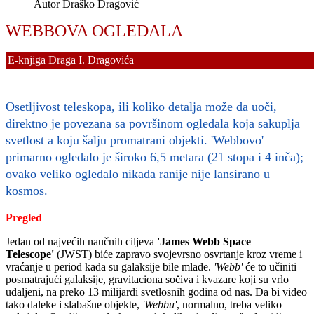
Autor
Draško Dragović
WEBBOVA OGLEDALA
E-knjiga Draga I. Dragovića
Osetljivost teleskopa, ili koliko detalja može da uoči,
direktno je povezana sa površinom ogledala koja sakuplja
svetlost a koju šalju promatrani objekti. 'Webbovo'
primarno ogledalo je široko 6,5 metara (21 stopa i 4 inča);
ovako veliko ogledalo nikada ranije nije lansirano u
kosmos.
Pregled
Jedan od najvećih naučnih ciljeva
'James Webb Space
Telescope'
(JWST) biće zapravo svojevrsno osvrtanje kroz vreme i
vraćanje u period kada su galaksije bile mlade.
'Webb'
će to učiniti
posmatrajući galaksije, gravitaciona sočiva i kvazare koji su vrlo
udaljeni, na preko 13 milijardi svetlosnih godina od nas. Da bi video
tako daleke i slabašne objekte,
'Webbu'
, normalno, treba veliko