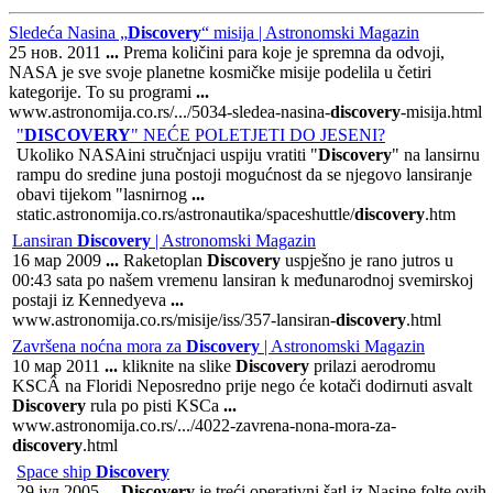
Sledeća Nasina „
Discovery
“ misija | Astronomski Magazin
25 нов. 2011
...
Prema količini para koje je spremna da odvoji,
NASA je sve svoje planetne kosmičke misije podelila u četiri
kategorije. To su programi
...
www.astronomija.co.rs/.../5034-sledea-nasina-
discovery
-misija.html
"
DISCOVERY
" NEĆE POLETJETI DO JESENI?
Ukoliko NASAini stručnjaci uspiju vratiti "
Discovery
" na lansirnu
rampu do sredine juna postoji mogućnost da se njegovo lansiranje
obavi tijekom "lasnirnog
...
static.astronomija.co.rs/astronautika/spaceshuttle/
discovery
.htm
Lansiran
Discovery
| Astronomski Magazin
16 мар 2009
...
Raketoplan
Discovery
uspješno je rano jutros u
00:43 sata po našem vremenu lansiran k međunarodnoj svemirskoj
postaji iz Kennedyeva
...
www.astronomija.co.rs/misije/iss/357-lansiran-
discovery
.html
Završena noćna mora za
Discovery
| Astronomski Magazin
10 мар 2011
...
kliknite na slike
Discovery
prilazi aerodromu
KSCÂ na Floridi Neposredno prije nego će kotači dodirnuti asvalt
Discovery
rula po pisti KSCa
...
www.astronomija.co.rs/.../4022-zavrena-nona-mora-za-
discovery
.html
Space ship
Discovery
29 јул 2005
...
Discovery
je treći operativni šatl iz Nasine folte ovih