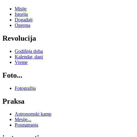
Misije
Istorija
Događaji
Oprema
Revolucija
Godišnja doba
Kalendar, dani
Vreme
Foto...
Fotografija
Praksa
Astronomski kamp
Mesije...
Posmatranja