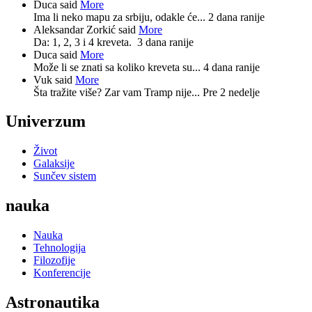
Duca said
More
Ima li neko mapu za srbiju, odakle će...
2 dana ranije
Aleksandar Zorkić said
More
Da: 1, 2, 3 i 4 kreveta.
3 dana ranije
Duca said
More
Može li se znati sa koliko kreveta su...
4 dana ranije
Vuk said
More
Šta tražite više? Zar vam Tramp nije...
Pre 2 nedelje
Univerzum
Život
Galaksije
Sunčev sistem
nauka
Nauka
Tehnologija
Filozofije
Konferencije
Astronautika