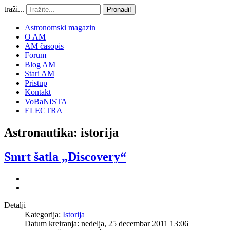
traži...
Pronađi!
Astronomski magazin
O AM
AM časopis
Forum
Blog AM
Stari AM
Pristup
Kontakt
VoBaNISTA
ELECTRA
Astronautika: istorija
Smrt šatla „Discovery“
Detalji
Kategorija:
Istorija
Datum kreiranja: nedelja, 25 decembar 2011 13:06