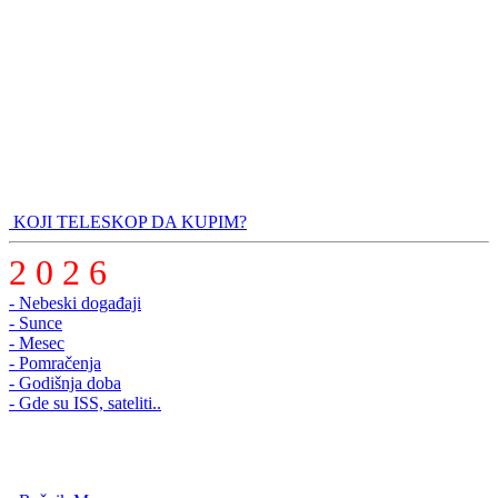
KOJI TELESKOP DA KUPIM?
2 0 2 6
- Nebeski događaji
- Sunce
- Mesec
- Pomračenja
- Godišnja doba
- Gde su ISS, sateliti..