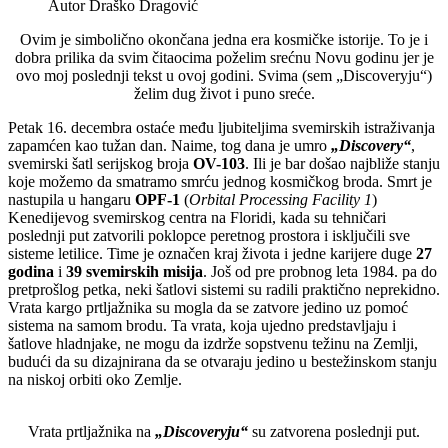
Autor
Draško Dragović
Ovim je simbolično okončana jedna era kosmičke istorije. To je i
dobra prilika da svim čitaocima poželim srećnu Novu godinu jer je
ovo moj poslednji tekst u ovoj godini. Svima (sem „Discoveryju“)
želim dug život i puno sreće.
Petak 16. decembra ostaće među ljubiteljima svemirskih istraživanja
zapamćen kao tužan dan. Naime, tog dana je umro
„Discovery“
,
svemirski šatl serijskog broja
OV-103
. Ili je bar došao najbliže stanju
koje možemo da smatramo smrću jednog kosmičkog broda. Smrt je
nastupila u hangaru
OPF-1
(
Orbital Processing Facility 1
)
Kenedijevog svemirskog centra na Floridi, kada su tehničari
poslednji put zatvorili poklopce peretnog prostora i isključili sve
sisteme letilice. Time je označen kraj života i jedne karijere duge
27
godina
i
39 svemirskih misija
. Još od pre probnog leta 1984. pa do
pretprošlog petka, neki šatlovi sistemi su radili praktično neprekidno.
Vrata kargo prtljažnika su mogla da se zatvore jedino uz pomoć
sistema na samom brodu. Ta vrata, koja ujedno predstavljaju i
šatlove hladnjake, ne mogu da izdrže sopstvenu težinu na Zemlji,
budući da su dizajnirana da se otvaraju jedino u bestežinskom stanju
na niskoj orbiti oko Zemlje.
Vrata prtljažnika na
„Discoveryju“
su zatvorena poslednji put.