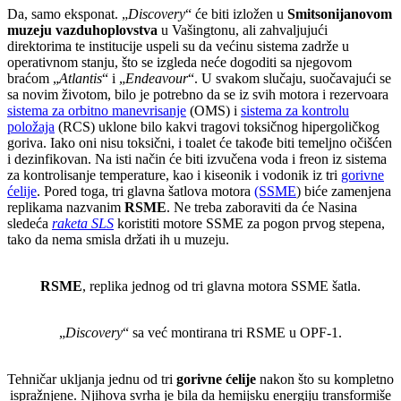
Da, samo eksponat. „
Discovery
“ će biti izložen u
Smitsonijanovom
muzeju vazduhoplovstva
u Vašingtonu, ali zahvaljujući
direktorima te institucije uspeli su da većinu sistema zadrže u
operativnom stanju, što se izgleda neće dogoditi sa njegovom
braćom „
Atlantis
“ i „
Endeavour
“. U svakom slučaju, suočavajući se
sa novim životom, bilo je potrebno da se iz svih motora i rezervoara
sistema za orbitno manevrisanje
(OMS) i
sistema za kontrolu
položaja
(RCS) uklone bilo kakvi tragovi toksičnog hipergoličkog
goriva. Iako oni nisu toksični, i toalet će takođe biti temeljno očišćen
i dezinfikovan. Na isti način će biti izvučena voda i freon iz sistema
za kontrolisanje temperature, kao i kiseonik i vodonik iz tri
gorivne
ćelije
. Pored toga, tri glavna šatlova motora
(SSME
) biće zamenjena
replikama nazvanim
RSME
. Ne treba zaboraviti da će Nasina
sledeća
raketa SLS
koristiti motore SSME za pogon prvog stepena,
tako da nema smisla držati ih u muzeju.
RSME
, replika jednog od tri glavna motora SSME šatla.
„
Discovery
“ sa već montirana tri RSME u OPF-1.
Tehničar ukljanja jednu od tri
gorivne ćelije
nakon što su kompletno
ispražnjene. Njihova svrha je bila da hemijsku energiju transformiše