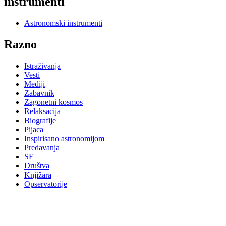
instrumenti
Astronomski instrumenti
Razno
Istraživanja
Vesti
Mediji
Zabavnik
Zagonetni kosmos
Relaksacija
Biografije
Pijaca
Inspirisano astronomijom
Predavanja
SF
Društva
Knjižara
Opservatorije