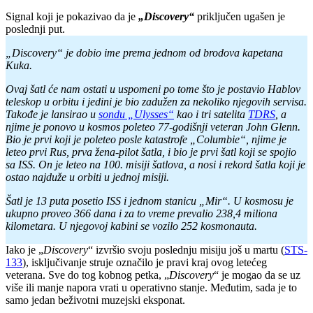
Signal koji je pokazivao da je
„Discovery“
priključen ugašen je
poslednji put.
„Discovery“ je dobio ime prema jednom od brodova kapetana
Kuka.
Ovaj šatl će nam ostati u uspomeni po tome što je postavio Hablov
teleskop u orbitu i jedini je bio zadužen za
nekoliko njegovih servisa.
Takođe je lansirao u
sondu „Ulysses“
kao i tri satelita
TDRS
, a
njime je ponovo u kosmos poleteo 77-godišnji veteran John Glenn.
Bio je prvi koji je poleteo posle katastrofe „Columbie“, njime je
leteo prvi Rus, prva žena-pilot šatla, i bio je prvi šatl koji se spojio
sa ISS. On je leteo na 100. misiji šatlova, a nosi i rekord šatla koji je
ostao najduže u orbiti u jednoj misiji.
Šatl je 13 puta posetio ISS i jednom stanicu „Mir“. U kosmosu je
ukupno proveo 366 dana i za to vreme prevalio 238,4 miliona
kilometara. U njegovoj kabini se vozilo 252 kosmonauta.
Iako je „
Discovery
“ izvršio svoju poslednju misiju još u martu (
STS-
133
), isključivanje struje označilo je pravi kraj ovog letećeg
veterana. Sve do tog kobnog petka, „
Discovery
“ je mogao da se uz
više ili manje napora vrati u operativno stanje. Međutim, sada je to
samo jedan beživotni muzejski eksponat.