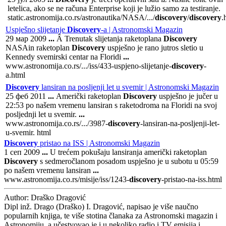
letelica, ako se ne računa Enterprise koji je lužio samo za testiranje.
static.astronomija.co.rs/astronautika/NASA/.../
discovery
/
discovery
.
Uspješno slijetanje
Discovery
-a | Astronomski Magazin
29 мар 2009
...
Â Trenutak slijetanja raketoplana
Discovery
NASAin raketoplan
Discovery
uspješno je rano jutros sletio u
Kennedy svemirski centar na Floridi
...
www.astronomija.co.rs/.../iss/433-uspjeno-slijetanje-
discovery
-
a.html
Discovery
lansiran na posljenji let u svemir | Astronomski Magazin
25 феб 2011
...
Američki raketoplan
Discovery
uspješno je jučer u
22:53 po našem vremenu lansiran s raketodroma na Floridi na svoj
posljednji let u svemir.
...
www.astronomija.co.rs/.../3987-
discovery
-lansiran-na-posljenji-let-
u-svemir. html
Discovery
pristao na ISS | Astronomski Magazin
1 сеп 2009
...
U trećem pokušaju lansiranja američki raketoplan
Discovery
s sedmeročlanom posadom uspješno je u subotu u 05:59
po našem vremenu lansiran
...
www.astronomija.co.rs/misije/iss/1243-
discovery
-pristao-na-iss.html
Author:
Draško Dragović
Dipl inž. Drago (Draško) I. Dragović, napisao je više naučno
popularnih knjiga, te više stotina članaka za Astronomski magazin i
Astronomiju, a učestvovao je i u nekoliko radio i TV emisija i