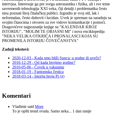
intervjua. Interesuje ga pre svega astronautika i fizika, ali i sve teme
savremenih tehnologija XXI veka, čiji detalji i problematika često
nisu poznati široj čitalačkoj publici. Izgradio je svoj stil, lak i
neformalan, često duhovit i lucidan. Uvek je spreman na saradnju sa
svojim čitaocima i otvoren za sve vidove komunikacije i pomoći.
Dragovićeve najpoznatije knjige su "KALENDAR KROZ
ISTORIJU", "MOLIM TE OBJASNI MI" i nova enciklopedija
"NEKA VELIKA OTKRIĆA I PRONALASCI KOJA SU
PROMENILA ISTORIJU ČOVEČANSTVA"
Zadnji tekstovi:
2020-12-03 - Kada smo bliži Suncu: u podne ili uveče?
2016-12-29 - Od kada brojimo godine?
2010-05-06 - Čovek u vakuumu
2018-01-19 - Fantomska čestica
2018-03-14 - Istorija broja Pi (π)
Komentari
Vladimir said
More
To je opšti trend svuda. Samo neka...
1 dan ranije