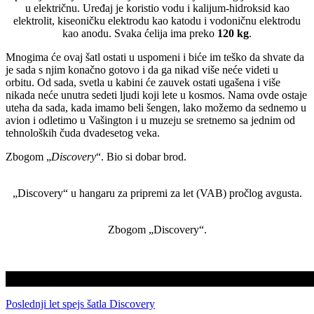
u električnu. Uređaj je koristio vodu i kalijum-hidroksid kao
elektrolit, kiseoničku elektrodu kao katodu i vodoničnu elektrodu
kao anodu. Svaka ćelija ima preko
120 kg
.
Mnogima će ovaj šatl ostati u uspomeni i biće im teško da shvate da
je sada s njim konačno gotovo i da ga nikad više neće videti u
orbitu. Od sada, svetla u kabini će zauvek ostati ugašena i više
nikada neće unutra sedeti ljudi koji lete u kosmos. Nama ovde ostaje
uteha da sada, kada imamo beli šengen, lako možemo da sednemo u
avion i odletimo u Vašington i u muzeju se sretnemo sa jednim od
tehnoloških čuda dvadesetog veka.
Zbogom „
Discovery
“. Bio si dobar brod.
„Discovery“ u hangaru za pripremi za let (VAB) pročlog avgusta.
Zbogom „Discovery“.
Poslednji let spejs šatla Discovery