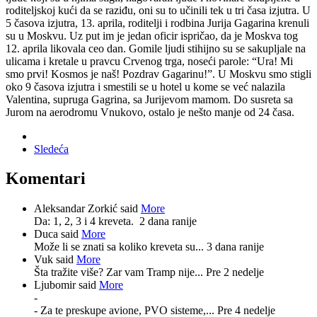
roditeljskoj kući da se raziđu, oni su to učinili tek u tri časa izjutra. U
5 časova izjutra, 13. aprila, roditelji i rodbina Jurija Gagarina krenuli
su u Moskvu. Uz put im je jedan oficir ispričao, da je Moskva tog
12. aprila likovala ceo dan. Gomile ljudi stihijno su se sakupljale na
ulicama i kretale u pravcu Crvenog trga, noseći parole: “Ura! Mi
smo prvi! Kosmos je naš! Pozdrav Gagarinu!”. U Moskvu smo stigli
oko 9 časova izjutra i smestili se u hotel u kome se već nalazila
Valentina, supruga Gagrina, sa Jurijevom mamom. Do susreta sa
Jurom na aerodromu Vnukovo, ostalo je nešto manje od 24 časa.
Sledeća
Komentari
Aleksandar Zorkić said
More
Da: 1, 2, 3 i 4 kreveta.
2 dana ranije
Duca said
More
Može li se znati sa koliko kreveta su...
3 dana ranije
Vuk said
More
Šta tražite više? Zar vam Tramp nije...
Pre 2 nedelje
Ljubomir said
More
-
- Za te preskupe avione, PVO sisteme,...
Pre 4 nedelje