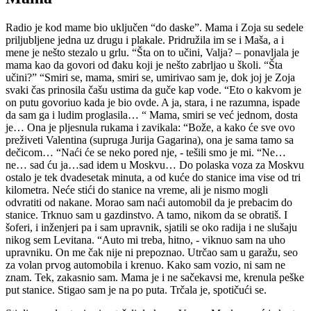
Radio je kod mame bio uključen “do daske”. Mama i Zoja su sedele
priljubljene jedna uz drugu i plakale. Pridružila im se i Maša, a i
mene je nešto stezalo u grlu. “Šta on to učini, Valja? – ponavljala je
mama kao da govori od đaku koji je nešto zabrljao u školi. “Šta
učini?” “Smiri se, mama, smiri se, umirivao sam je, dok joj je Zoja
svaki čas prinosila čašu ustima da guče kap vode. “Eto o kakvom je
on putu govoriuo kada je bio ovde. A ja, stara, i ne razumna, ispade
da sam ga i ludim proglasila… “ Mama, smiri se već jednom, dosta
je… Ona je pljesnula rukama i zavikala: “Bože, a kako će sve ovo
preživeti Valentina (supruga Jurija Gagarina), ona je sama tamo sa
dečicom… “Naći će se neko pored nje, - tešili smo je mi. “Ne…
ne… sad ću ja…sad idem u Moskvu… Do polaska voza za Moskvu
ostalo je tek dvadesetak minuta, a od kuće do stanice ima vise od tri
kilometra. Neće stići do stanice na vreme, ali je nismo mogli
odvratiti od nakane. Morao sam naći automobil da je prebacim do
stanice. Trknuo sam u gazdinstvo. A tamo, nikom da se obratiš. I
šoferi, i inženjeri pa i sam upravnik, sjatili se oko radija i ne slušaju
nikog sem Levitana. “Auto mi treba, hitno, - viknuo sam na uho
upravniku. On me čak nije ni prepoznao. Utrčao sam u garažu, seo
za volan prvog automobila i krenuo. Kako sam vozio, ni sam ne
znam. Tek, zakasnio sam. Mama je i ne sačekavsi me, krenula peške
put stanice. Stigao sam je na po puta. Trčala je, spotičući se.