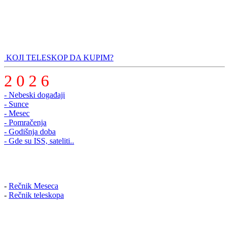
KOJI TELESKOP DA KUPIM?
2 0 2 6
- Nebeski događaji
- Sunce
- Mesec
- Pomračenja
- Godišnja doba
- Gde su ISS, sateliti..
-
Rečnik Meseca
-
Rečnik teleskopa