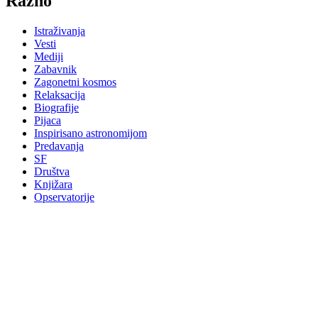
Razno
Istraživanja
Vesti
Mediji
Zabavnik
Zagonetni kosmos
Relaksacija
Biografije
Pijaca
Inspirisano astronomijom
Predavanja
SF
Društva
Knjižara
Opservatorije