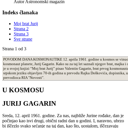
Autor
Astronomski magazin
Indeks članaka
Moj brat Jurij
Strana 2
Strana 3
Sve strane
Strana 1 od 3
POVODOM DANA KOSMONAUTIKE 12. aprila 1961. godine u kosmos se vinuo
kosmonaut planete, Jurij Gagarin. Kako su za taj let saznali njegov brat, majka i
je u svojoj knjizi “Moj brat Jurij” pisao Valentin Gagarin, brat prvog kosmonauta
srpskom jeziku objavljen 70-ih godina u prevodu Rajka Doškovića, dopisnika, u
prevodioca RIA "Novosti".
U KOSMOSU
JURIJ GAGARIN
Sreda, 12. april 1961. godine. Za nas, najbliže Jurine rođake, dan je
počinjao kao isvi drugi, obični radni dan u godini. I, naravno, ubrzo
bi iščezlo svako sećanje na taj dan, kao što, uostalom, iščezavaju