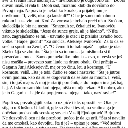
sve ta svetina neće nabrbljati, - ravnodušno je odgovorio on. “Dobar
duvan imaš. Hvala ti. Odoh sad, moramo klub da dovršimo do
Prvog maja. Napravio je nekoliko koraka, a prijatelj mu je
doviknuo: “I, veliš, nisu ga lansirali?” Otac je samo odmahnuo
rukom i nastavio put. Kod Zatvorova je trebalo preći reku. Srećom,
skeledžija je bio na mestu. “Smrznuh se, čekajući te, Ivanoviću,
viknuo je skeledžija. “Jeste da sunce greje, ali je hladno”. “Ništa
zato, zagrejaćemo se mi, - uzvratio je otac i iz prsluka izvadio bocu
votke. “Hajde, gucni!” “Za sinčića, Alekseje Ivanoviću. Za to da se
srećno spusti na Zemlju”. “O čemu ti to trabunjaš? – upitao je otac.
Skeledžija se zbunio. “Šta je to sa tobom… ja mislim da si ti
presrećan a ono… Samo pre nekoliko minuta – evo, ni vesla se još
nisu osušila – prevezao sam ljude na drugu obalu. Oni pričaju –
Gagarin Jurij Aleksejevič, major po činu, leti u kosmosu. “U
kosmosu, veliš…šta je tebi, čudio se otac i nastavio: “Šta je jutros
ovim ljudima, kao da su se dogovorili da se šale sa mnom, I, veliš,
sin, i to još major. A moj je stariji poručnik, a do majora ima još haj,
haj. A i skoro sam bio kod njega, ništa mi nije rekao. Ali dobro, ako
je to Gagarin…hajde da popijemo za njega…tako, nazdravlje!”
Popili su, prezalogajili kako to uz piće i ide, oprostili se. Otac je
stigao u Klušino. U kolibi, gde su živeli tesari, na vratima ga je
dočekao predsednik seoskog sovjeta Vasilij Fjodoprovič Birjukov.
Ne dozvolivši ocu ni da prozbori, počeo je da ga grli. “Šta si navalio
da me cmokaš, kao devojku, šta ti je? – upitao je otac. “Već sedmi