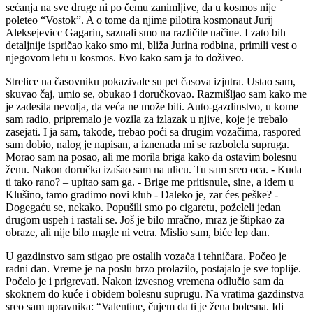
sećanja na sve druge ni po čemu zanimljive, da u kosmos nije
poleteo “Vostok”. A o tome da njime pilotira kosmonaut Jurij
Aleksejevicc Gagarin, saznali smo na različite načine. I zato bih
detaljnije ispričao kako smo mi, bliža Jurina rodbina, primili vest o
njegovom letu u kosmos. Evo kako sam ja to doživeo.
Strelice na časovniku pokazivale su pet časova izjutra. Ustao sam,
skuvao čaj, umio se, obukao i doručkovao. Razmišljao sam kako me
je zadesila nevolja, da veća ne može biti. Auto-gazdinstvo, u kome
sam radio, pripremalo je vozila za izlazak u njive, koje je trebalo
zasejati. I ja sam, takođe, trebao poći sa drugim vozačima, raspored
sam dobio, nalog je napisan, a iznenada mi se razbolela supruga.
Morao sam na posao, ali me morila briga kako da ostavim bolesnu
ženu. Nakon doručka izašao sam na ulicu. Tu sam sreo oca. - Kuda
ti tako rano? – upitao sam ga. - Brige me pritisnule, sine, a idem u
Klušino, tamo gradimo novi klub - Daleko je, zar ćes peške? -
Dogegaću se, nekako. Popušili smo po cigaretu, poželeli jedan
drugom uspeh i rastali se. Još je bilo mračno, mraz je štipkao za
obraze, ali nije bilo magle ni vetra. Mislio sam, biće lep dan.
U gazdinstvo sam stigao pre ostalih vozača i tehničara. Počeo je
radni dan. Vreme je na poslu brzo prolazilo, postajalo je sve toplije.
Počelo je i prigrevati. Nakon izvesnog vremena odlučio sam da
skoknem do kuće i obiđem bolesnu suprugu. Na vratima gazdinstva
sreo sam upravnika: “Valentine, čujem da ti je žena bolesna. Idi