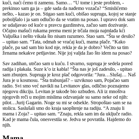
kući, naći ćemo ti zamenu. Samo… “U tome i jeste problem, -
prekinuo sam ga ja – gde sada da nađemo vozača? “Smislićemo
nešto, - kazao je on. Stigao sam kući, obišao suprugu, kojoj se stanje
poboljšalo i ja sam odlučio da se vratim na posao. I upravo dok sam
se udaljavao od kuće u pravcu gazdinstva, začuo sam dozivanje.
Očajno mašući rukama prema meni je trčala moja najmlađa kći
Valjuška i nešto vikala što nisam razumeo. Stao sam. “Šta se desilo?
– upitao sam. “Tata, odmah se vraćaj kući, mama plače. “Kako
plače, pa sad sam bio kod nje, rekla je da je dobro? Večito sa tim
ženama nekakve petljavine. Nije joj valjda žao što idem na posao?
Sav zadihan, utrčao sam u kuću. I stvarno, supruga je sedela pored
radija i plakala. Suze k’o iz kabla! “Šta nas je još zadesilo, - upitao
sam zbunjen. Supruga je kroz plač odgovorila: “Jura…Slušaj… Naš
Jura je u kosmosu. “Šta trabunjaš? – uzviknuo sam, Pojačao sam
radio. Svi smo već navikli na Levitanov glas, odlično poznajemo
njegovu dikciju. Levitan je takođe bio uzbuđen. Ali iz mnoštva
njegovih reči u mojim mislima odzvanjale su samo neke od njih:
pilot…Jurij Gagarin. Noge su mi se odsekle. Stropoštao sam se na
stolicu. Saslušali smo do kraja saopštenje na radiju. “A znaju li
mama i Zoja? – upitao sam. “Znaju, rekla sam im da uključe radio.
Kad je mama čula, onesvestila se. Jedva se povratila. Hajdemo do
njih.
Mama