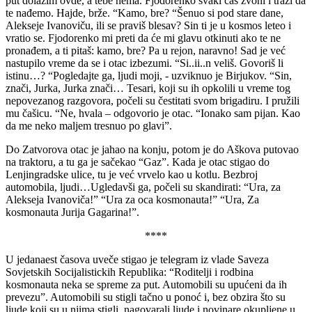
put dolazim ovde, a tebe nema. Fjodorenko svaki čas zvoni i traži da
te nađemo. Hajde, brže. “Kamo, bre? “Šenuo si pod stare dane,
Alekseje Ivanoviču, ili se praviš blesav? Sin ti je u kosmos leteo i
vratio se. Fjodorenko mi preti da će mi glavu otkinuti ako te ne
pronađem, a ti pitaš: kamo, bre? Pa u rejon, naravno! Sad je već
nastupilo vreme da se i otac izbezumi. “Si..ii..n veliš. Govoriš li
istinu…? “Pogledajte ga, ljudi moji, - uzviknuo je Birjukov. “Sin,
znači, Jurka, Jurka znači… Tesari, koji su ih opkolili u vreme tog
nepovezanog razgovora, počeli su čestitati svom brigadiru. I pružili
mu čašicu. “Ne, hvala – odgovorio je otac. “Ionako sam pijan. Kao
da me neko maljem tresnuo po glavi”.
Do Zatvorova otac je jahao na konju, potom je do Aškova putovao
na traktoru, a tu ga je sačekao “Gaz”. Kada je otac stigao do
Lenjingradske ulice, tu je već vrvelo kao u kotlu. Bezbroj
automobila, ljudi…Ugledavši ga, počeli su skandirati: “Ura, za
Alekseja Ivanoviča!” “Ura za oca kosmonauta!” “Ura, Za
kosmonauta Jurija Gagarina!”.
****
U jedanaest časova uveče stigao je telegram iz vlade Saveza
Sovjetskih Socijalistickih Republika: “Roditelji i rodbina
kosmonauta neka se spreme za put. Automobili su upućeni da ih
prevezu”. Automobili su stigli tačno u ponoć i, bez obzira što su
ljude koji su u njima stigli, nagovarali ljude i novinare okupljene u