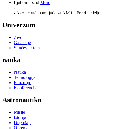
Ljubomir said
More
-
- Ako ne računam ljude sa AM i...
Pre 4 nedelje
Univerzum
Život
Galaksije
Sunčev sistem
nauka
Nauka
Tehnologija
Filozofije
Konferencije
Astronautika
Misije
Istorija
Događaji
Oprema