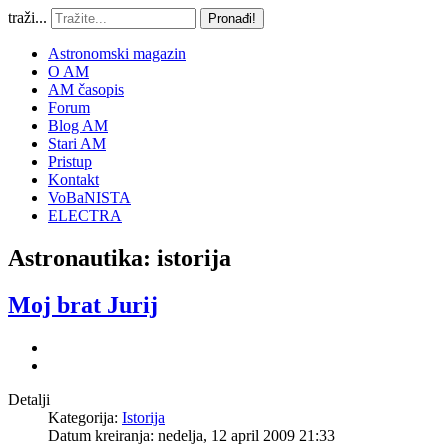
traži...
Pronađi!
Astronomski magazin
O AM
AM časopis
Forum
Blog AM
Stari AM
Pristup
Kontakt
VoBaNISTA
ELECTRA
Astronautika: istorija
Moj brat Jurij
Detalji
Kategorija:
Istorija
Datum kreiranja: nedelja, 12 april 2009 21:33