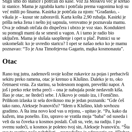
Stigli smo do stanice i potrčali do kase. Voz za Moskvu već je kretao
iz stanice. Mama je zgrabila kartu i potrčala prema vagonima koji su
već milili po šinama. Kasirka je potrčala za njom: “Građanko, -
vikala je – kusur ste zaboravili. Karta košta 2,90 rubalja. Kasirki je
prišla neka žena i nešto joj sapnula, verovatno je poznavala mamu.
Ova je odmah otrčala do dispečera i ubrzo je voz stao. Kondukteri
su pomogli mami da se smesti u vagon. A i tamo je radio bio
uključen. Mama je slušala saopštenje i opet u plač. Putnici su se
uskomešali: ko je uvredio staricu? I opet se našao neko ko je mamu
poznavao: “To je Ana Timofejevna Gagarin, majka kosmonauta”.
Otac
Rano tog jutra, zadenuvši svoje kožne rukavice za pojas i prebacivši
sekiru preko ramena, otac je krenuo u Klušino. Daleko je to, oko
četrnaest vrsta. Za starinu, sa bolesnom nogom, preveliki napor. A
još i preko reke treba preći – ona je nabujala posle nedavnih kiša.
Išao je otac, ne štedeći sebe. I Aškovo je ostalo iza, i Fomičino.
Prilikom izlaska iz sela doviknuo mu je jedan poznanik: “Gde ćeš
tako rano, Alekseje Ivanoviču? “Idem u Klušino, klub sovhozu
gradimo. A šta ima novo kod vas u rejonu, - upitao je. “Pa, kako da
kažem, ima ponešto. Eto, upravo se vratila moja “baba” od suseda i
veli da su čoveka u kosmos poslali. Čuli su, vele, na radiju. I po
svemu sudeći, u kosmos je poleteo tvoj sin, Alekseje Ivanoviću. “Šta