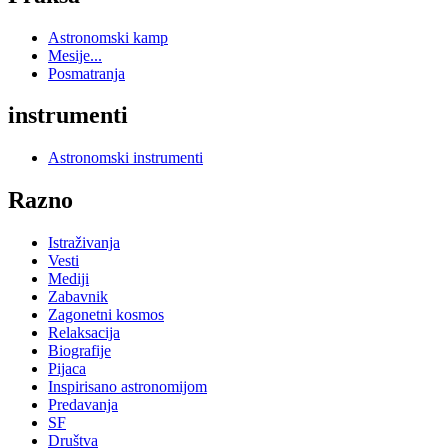
Astronomski kamp
Mesije...
Posmatranja
instrumenti
Astronomski instrumenti
Razno
Istraživanja
Vesti
Mediji
Zabavnik
Zagonetni kosmos
Relaksacija
Biografije
Pijaca
Inspirisano astronomijom
Predavanja
SF
Društva