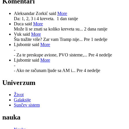
Komentari
Aleksandar Zorkić said
More
Da: 1, 2, 3 i 4 kreveta.
1 dan ranije
Duca said
More
Može li se znati sa koliko kreveta su...
2 dana ranije
Vuk said
More
Šta tražite više? Zar vam Tramp nije...
Pre 1 nedelje
Ljubomir said
More
-
- Za te preskupe avione, PVO sisteme,...
Pre 4 nedelje
Ljubomir said
More
-
- Ako ne računam ljude sa AM i...
Pre 4 nedelje
Univerzum
Život
Galaksije
Sunčev sistem
nauka