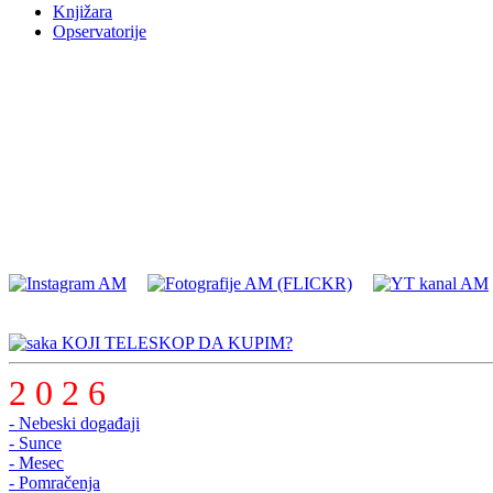
Knjižara
Opservatorije
KOJI TELESKOP DA KUPIM?
2 0 2 6
- Nebeski događaji
- Sunce
- Mesec
- Pomračenja