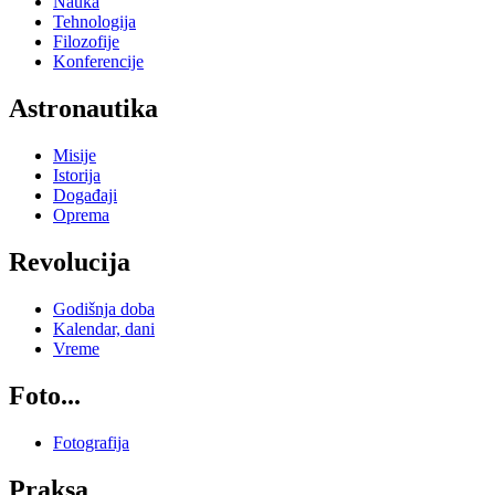
Nauka
Tehnologija
Filozofije
Konferencije
Astronautika
Misije
Istorija
Događaji
Oprema
Revolucija
Godišnja doba
Kalendar, dani
Vreme
Foto...
Fotografija
Praksa