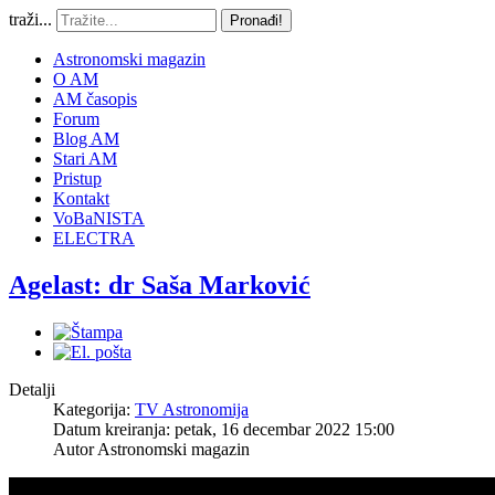
traži...
Pronađi!
Astronomski magazin
O AM
AM časopis
Forum
Blog AM
Stari AM
Pristup
Kontakt
VoBaNISTA
ELECTRA
Agelast: dr Saša Marković
Detalji
Kategorija:
TV Astronomija
Datum kreiranja: petak, 16 decembar 2022 15:00
Autor
Astronomski magazin